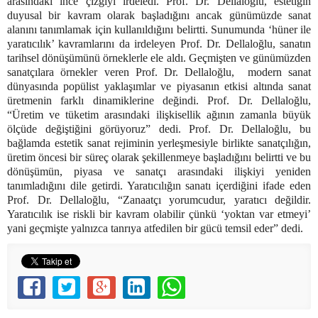
arasındaki ince çizgiyi irdeledi. Prof. Dr. Dellaloğlu, estetiğin
duyusal bir kavram olarak başladığını ancak günümüzde sanat
alanını tanımlamak için kullanıldığını belirtti. Sunumunda ‘hüner ile
yaratıcılık’ kavramlarını da irdeleyen Prof. Dr. Dellaloğlu, sanatın
tarihsel dönüşümünü örneklerle ele aldı. Geçmişten ve günümüzden
sanatçılara örnekler veren Prof. Dr. Dellaloğlu, modern sanat
dünyasında popülist yaklaşımlar ve piyasanın etkisi altında sanat
üretmenin farklı dinamiklerine değindi. Prof. Dr. Dellaloğlu,
“Üretim ve tüketim arasındaki ilişkisellik ağının zamanla büyük
ölçüde değiştiğini görüyoruz” dedi. Prof. Dr. Dellaloğlu, bu
bağlamda estetik sanat rejiminin yerleşmesiyle birlikte sanatçılığın,
üretim öncesi bir süreç olarak şekillenmeye başladığını belirtti ve bu
dönüşümün, piyasa ve sanatçı arasındaki ilişkiyi yeniden
tanımladığını dile getirdi. Yaratıcılığın sanatı içerdiğini ifade eden
Prof. Dr. Dellaloğlu, “Zanaatçı yorumcudur, yaratıcı değildir.
Yaratıcılık ise riskli bir kavram olabilir çünkü ‘yoktan var etmeyi’
yani geçmişte yalnızca tanrıya atfedilen bir gücü temsil eder” dedi.