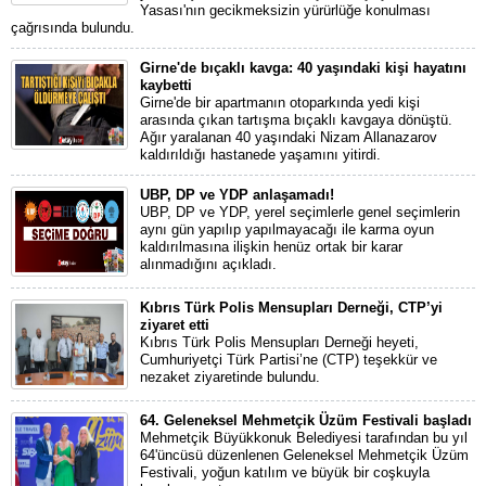
Yasası'nın gecikmeksizin yürürlüğe konulması
çağrısında bulundu.
Girne'de bıçaklı kavga: 40 yaşındaki kişi hayatını
kaybetti
Girne'de bir apartmanın otoparkında yedi kişi
arasında çıkan tartışma bıçaklı kavgaya dönüştü.
Ağır yaralanan 40 yaşındaki Nizam Allanazarov
kaldırıldığı hastanede yaşamını yitirdi.
UBP, DP ve YDP anlaşamadı!
UBP, DP ve YDP, yerel seçimlerle genel seçimlerin
aynı gün yapılıp yapılmayacağı ile karma oyun
kaldırılmasına ilişkin henüz ortak bir karar
alınmadığını açıkladı.
Kıbrıs Türk Polis Mensupları Derneği, CTP’yi
ziyaret etti
Kıbrıs Türk Polis Mensupları Derneği heyeti,
Cumhuriyetçi Türk Partisi’ne (CTP) teşekkür ve
nezaket ziyaretinde bulundu.
64. Geleneksel Mehmetçik Üzüm Festivali başladı
Mehmetçik Büyükkonuk Belediyesi tarafından bu yıl
64'üncüsü düzenlenen Geleneksel Mehmetçik Üzüm
Festivali, yoğun katılım ve büyük bir coşkuyla