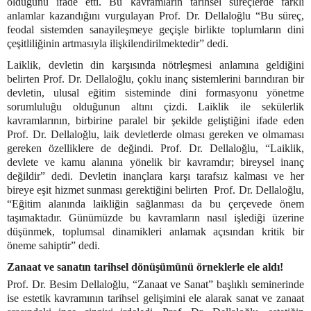
olduğunu ifade etti. Bu kavramların tarihsel süreçlerde farklı
anlamlar kazandığını vurgulayan Prof. Dr. Dellaloğlu “Bu süreç,
feodal sistemden sanayileşmeye geçişle birlikte toplumların dini
çeşitliliğinin artmasıyla ilişkilendirilmektedir” dedi.
Laiklik, devletin din karşısında nötrleşmesi anlamına geldiğini
belirten Prof. Dr. Dellaloğlu, çoklu inanç sistemlerini barındıran bir
devletin, ulusal eğitim sisteminde dini formasyonu yönetme
sorumluluğu olduğunun altını çizdi. Laiklik ile sekülerlik
kavramlarının, birbirine paralel bir şekilde geliştiğini ifade eden
Prof. Dr. Dellaloğlu, laik devletlerde olması gereken ve olmaması
gereken özelliklere de değindi. Prof. Dr. Dellaloğlu, “Laiklik,
devlete ve kamu alanına yönelik bir kavramdır; bireysel inanç
değildir” dedi. Devletin inançlara karşı tarafsız kalması ve her
bireye eşit hizmet sunması gerektiğini belirten Prof. Dr. Dellaloğlu,
“Eğitim alanında laikliğin sağlanması da bu çerçevede önem
taşımaktadır. Günümüzde bu kavramların nasıl işlediği üzerine
düşünmek, toplumsal dinamikleri anlamak açısından kritik bir
öneme sahiptir” dedi.
Zanaat ve sanatın tarihsel dönüşümünü örneklerle ele aldı!
Prof. Dr. Besim Dellaloğlu, “Zanaat ve Sanat” başlıklı seminerinde
ise estetik kavramının tarihsel gelişimini ele alarak sanat ve zanaat