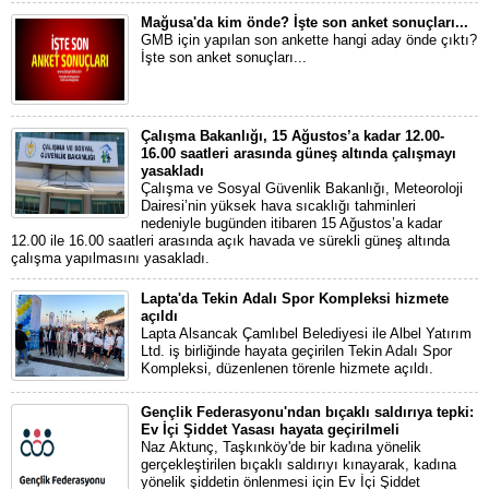
Mağusa'da kim önde? İşte son anket sonuçları...
GMB için yapılan son ankette hangi aday önde çıktı?
İşte son anket sonuçları...
Çalışma Bakanlığı, 15 Ağustos’a kadar 12.00-
16.00 saatleri arasında güneş altında çalışmayı
yasakladı
Çalışma ve Sosyal Güvenlik Bakanlığı, Meteoroloji
Dairesi’nin yüksek hava sıcaklığı tahminleri
nedeniyle bugünden itibaren 15 Ağustos’a kadar
12.00 ile 16.00 saatleri arasında açık havada ve sürekli güneş altında
çalışma yapılmasını yasakladı.
Lapta'da Tekin Adalı Spor Kompleksi hizmete
açıldı
Lapta Alsancak Çamlıbel Belediyesi ile Albel Yatırım
Ltd. iş birliğinde hayata geçirilen Tekin Adalı Spor
Kompleksi, düzenlenen törenle hizmete açıldı.
Gençlik Federasyonu'ndan bıçaklı saldırıya tepki:
Ev İçi Şiddet Yasası hayata geçirilmeli
Naz Aktunç, Taşkınköy'de bir kadına yönelik
gerçekleştirilen bıçaklı saldırıyı kınayarak, kadına
yönelik şiddetin önlenmesi için Ev İçi Şiddet