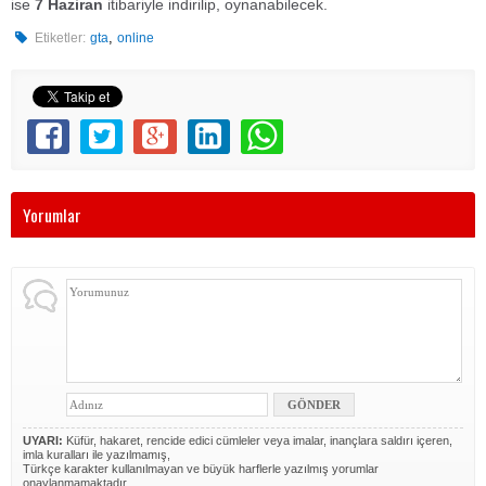
ise
7 Haziran
itibariyle indirilip, oynanabilecek.
,
Etiketler:
gta
online
Yorumlar
UYARI:
Küfür, hakaret, rencide edici cümleler veya imalar, inançlara saldırı içeren,
imla kuralları ile yazılmamış,
Türkçe karakter kullanılmayan ve büyük harflerle yazılmış yorumlar
onaylanmamaktadır.