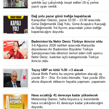
şekilde işçi çalıştırdığı tespit edilen 19 iş yerine
yazılı uyarı verildi.
Dağ yolu pazar günü trafiğe kapatılacak
Karayolları Dairesi, pazar 10.00 – 13.00 arasında
Girne Değirmenlik Dağ Yolu, Girne Acapulco Kavşağı
ile Değirmenlik Yol Ayrımı arasındaki yolun trafiğe
kapatılacağını duyurdu.
Badminton'da Nehir Deniz Türkiye ikincisi oldu
3-6 Ağustos 2026 tarihleri arasında Alanya'da
düzenlenen Air Badminton Büyükler Türkiye
Şampiyonası'nda ülkemizi temsil eden milli sporcu
Nehir Deniz, kadınlar üçlü kategorisinde Türkiye
ikincisi oldu.
Taçoy UBP en kötü %30 -+3 alacak
Ulusal Birlik Partisi bu seçime giderken alacağı oy
yüzde 30 + -3'tür. En kötü ihtimalle. Yani yüzde 28'in
altına düşecek iddiasını hayatta yapmam, yapamam.
Hava sıcaklığı 41 dereceye kadar yükselecek
Meteoroloji Dairesi, hafta boyunca iç kesimlerde
hava sıcaklığının 41 dereceye kadar yükseleceğini
duyurdu.