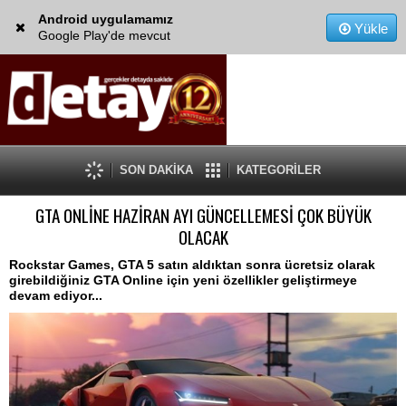
Android uygulamamız
Yükle
Google Play'de mevcut
SON DAKİKA
KATEGORİLER
GTA ONLİNE HAZİRAN AYI GÜNCELLEMESİ ÇOK BÜYÜK
OLACAK
Rockstar Games, GTA 5 satın aldıktan sonra ücretsiz olarak
girebildiğiniz GTA Online için yeni özellikler geliştirmeye
devam ediyor...