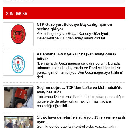
SON DAKİKA
CTP Güzelyurt Belediye Başkanlığı için ön
seçime gidiyor
Arkın Engüney ve Reşat Kansoy Güzelyurt
Belediyesi'ne CTP'den aday adayı oldular
Aslanbaba, GMB'ye YDP başkan adayı olmak
istiyor
“Ben aylardır Gazimağusa da çalışıyorum. Burada
tabanımız kendi adayımızla ve Parti Amblemimizle
yarışa girmemizi istiyor. Ben Gazimağusaya talibim”
dedi.
Seçime doğru... TDP'den Lefke ve Mehmetçik'de
aday hazırlığı
Toplumcu Demokrasi Partisi Lefkoşa'dan sonra diğer
bölgelerde de aday çıkarmak için hazırlıklara
başladığı öğrenildi.
Sıcak hava denetimleri sürüyor: 19 iş yerine yazılı
uyarı
Son iki günde yapılan kontrollerde, yasağa aykırı