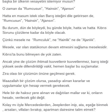
başka bir ülkenin vesayetini istemiyor musun?
O zaman da “Rumcusun”, “Hainsin”, “Ajansın”
Hatta en masum istek olan Barış isteğini dile getirirsen de,
“Rumcusun”, “Hainsin”, “Ajansın”.
Bu durum, dün de böyleydi, bu günde böyle, hatta ve hatta Kıbrıs
Sorunu çözülene kadar da böyle olacak.
Çünkü mesele ne “Rumculuk”, ne “Hainlik” ne de “Ajanlık”.
Mesele, var olan statükonun devam etmesini sağlama meselesidir.
Kıbrıs’ta bunu bilmeyen de yok zaten.
Ancak yine de çözüm ihtimali kuvvetlenir kuvvetlenmez, barış isteği
yüksek sesle dillendirildiği vakit, hemen başlar bu suçlamalar.
Zira olası bir çözümün önüne geçilmesi gerek.
Maazallah bir çözüm olursa, yasadışı alınan kararlar ve
uygulamalar için hesap vermek gerekecek.
Hele bir de haksız yere alınan ve dağıtılan mallar var ki, onların
hesabı, verilecek gibi değil.
Kolay mı öyle Mercedeslerden, Jeeplerden inip, ata, eşeğe binmek
, arsaları, villaları bırakıp, apartman dairesine talim etmek?