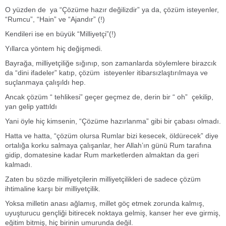
O yüzden de ya “Çözüme hazır değilizdir” ya da, çözüm isteyenler,
“Rumcu”, “Hain” ve “Ajandır” (!)
Kendileri ise en büyük “Milliyetçi”(!)
Yıllarca yöntem hiç değişmedi.
Bayrağa, milliyetçiliğe sığınıp, son zamanlarda söylemlere birazcık
da “dini ifadeler” katıp, çözüm isteyenler itibarsızlaştırılmaya ve
suçlanmaya çalışıldı hep.
Ancak çözüm “ tehlikesi” geçer geçmez de, derin bir “ oh” çekilip,
yan gelip yattıldı
Yani öyle hiç kimsenin, “Çözüme hazırlanma” gibi bir çabası olmadı.
Hatta ve hatta, “çözüm olursa Rumlar bizi kesecek, öldürecek” diye
ortalığa korku salmaya çalışanlar, her Allah’ın günü Rum tarafına
gidip, domatesine kadar Rum marketlerden almaktan da geri
kalmadı.
Zaten bu sözde milliyetçilerin milliyetçilikleri de sadece çözüm
ihtimaline karşı bir milliyetçilik.
Yoksa milletin anası ağlamış, millet göç etmek zorunda kalmış,
uyuşturucu gençliği bitirecek noktaya gelmiş, kanser her eve girmiş,
eğitim bitmiş, hiç birinin umurunda değil.