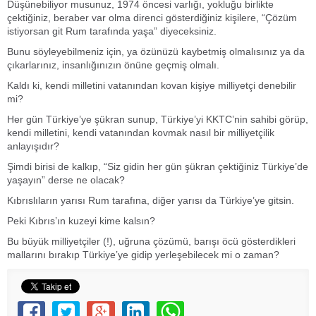
Düşünebiliyor musunuz, 1974 öncesi varlığı, yokluğu birlikte
çektiğiniz, beraber var olma direnci gösterdiğiniz kişilere, “Çözüm
istiyorsan git Rum tarafında yaşa” diyeceksiniz.
Bunu söyleyebilmeniz için, ya özünüzü kaybetmiş olmalısınız ya da
çıkarlarınız, insanlığınızın önüne geçmiş olmalı.
Kaldı ki, kendi milletini vatanından kovan kişiye milliyetçi denebilir
mi?
Her gün Türkiye’ye şükran sunup, Türkiye’yi KKTC’nin sahibi görüp,
kendi milletini, kendi vatanından kovmak nasıl bir milliyetçilik
anlayışıdır?
Şimdi birisi de kalkıp, “Siz gidin her gün şükran çektiğiniz Türkiye’de
yaşayın” derse ne olacak?
Kıbrıslıların yarısı Rum tarafına, diğer yarısı da Türkiye’ye gitsin.
Peki Kıbrıs’ın kuzeyi kime kalsın?
Bu büyük milliyetçiler (!), uğruna çözümü, barışı öcü gösterdikleri
mallarını bırakıp Türkiye’ye gidip yerleşebilecek mi o zaman?