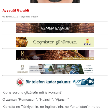
Ayşegül Garabli
06 Ekim 2016 Perşembe 08:15
Kıbrıs sorunu çözülsün mü istiyorsun?
O zaman “Rumcusun”, “Hainsin”, “Ajansın”
Kıbrıs’ta ne Türkiye’nin, ne İngiltere’nin, ne Yunanistan’ın ne de