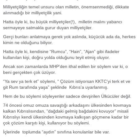
Milliyetçiliğin temel unsuru olan milletin, önemsenmediği, dikkate
alınmadığı bir milliyetçilik yani.
Hatta öyle ki, bu büyük milliyetçiler(!), milletin malını yabancı
sermayeye satmakla gurur duyan milliyetçiler.
Gerçi bunları anlatmaya gerek yok aslında, küçücük ada da, herkes
kimin ne olduğunu biliyor.
Hatta öyle ki, kendisine “Rumcu”, “Hain”, “Ajan” gibi ifadeler
kullanılan kişi, doğru yolda olduğunu teyit etmiş oluyor.
Ancak son zamanlarda MHP’den ithal edilen bir söylem var ki, o
beni gerçekten çok üzüyor.
“Ya sev ya terk et” söylemi, “ Çözüm istiyorsan KKTC’yi terk et ve
git Rum tarafında yaşa” şeklinde Kıbrıs’a uyarlanmış.
Hem de bu söylemi söyleyenler sadece devşirilen Ülkücüler değil.
74 öncesi omuz omuza savaştığı arkadaşını ülkesinden kovmaya
kalkan Kıbrıslısından, “dağdaki gelmiş bağdakini kovuyor” misali
Kıbrıslıyı kendi ülkesinden kovmaya kalkışan göçmene kadar bir
çok çözüm karşıtı kişi, kullanıyor bu söylemi.
İçlerinde toplumda “aydın” sınıfına konulanlar bile var.