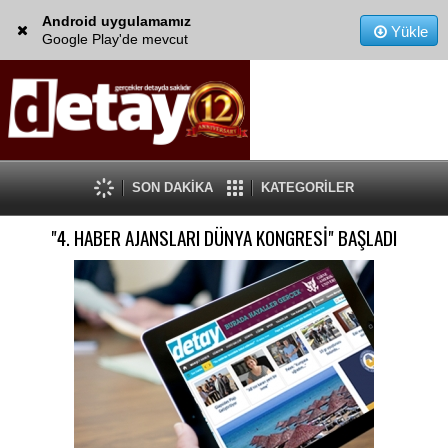
Android uygulamamız
Yükle
Google Play'de mevcut
SON DAKİKA
KATEGORİLER
"4. HABER AJANSLARI DÜNYA KONGRESİ" BAŞLADI