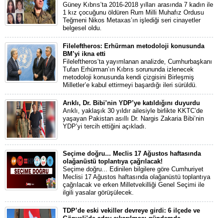
Güney Kıbrıs’ta 2016-2018 yılları arasında 7 kadın ile
1 kız çocuğunu öldüren Rum Milli Muhafız Ordusu
Teğmeni Nikos Metaxas’ın işlediği seri cinayetler
belgesel oldu.
Fileleftheros: Erhürman metodoloji konusunda
BM’yi ikna etti
Fileleftheros’ta yayımlanan analizde, Cumhurbaşkanı
Tufan Erhürman’ın Kıbrıs sorununda izlenecek
metodoloji konusunda kendi çizgisini Birleşmiş
Milletler’e kabul ettirmeyi başardığı ileri sürüldü.
Arıklı, Dr. Bibi’nin YDP’ye katıldığını duyurdu
Arıklı, yaklaşık 30 yıldır ailesiyle birlikte KKTC’de
yaşayan Pakistan asıllı Dr. Nargis Zakaria Bibi’nin
YDP’yi tercih ettiğini açıkladı.
Seçime doğru... Meclis 17 Ağustos haftasında
olağanüstü toplantıya çağrılacak!
Seçime doğru... Edinilen bilgilere göre Cumhuriyet
Meclisi 17 Ağustos haftasında olağanüstü toplantıya
çağrılacak ve erken Milletvekilliği Genel Seçimi ile
ilgili yasalar görüşülecek.
TDP’de eski vekiller devreye girdi: 6 ilçede ve