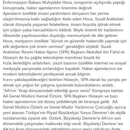
Enformasyon Bakanı Muhyiddin Hoca, kongrenin açılışında yaptığı
konuşmada, haber ajanslarının önemine değindi.
Ajansların özellikle insani yardımların dünyanın her yerine
ulaştırılmasına katkı sağladığını ifade eden Hoca, Suudi Arabistan
olarak dünyada yaşanan felaketlere, insani boyutta iştirak etmek
için yoğun çaba harcadıklarını bildirdi. Böyle önemli bir toplantının
ülkesinde yapılmasından duyduğu memnuniyeti de dile getiren
Hoca, medyanın özellikle "dürüst ve güvenilir habercilik yapmak için
etik değerlere çok önem vermesi" gerektiğini söyledi. Suudi
Arabistan Resmi Haber Ajansı (SPA) Başkanı Abdullah bin Fahd el-
Hüseyin de bu çağda teknolojinin inanılmaz büyük bir
hızla ilerlediğini anlatırken, yazılı basının özellikle internet ve sosyal
medyayla yarışmada zorlandığını kaydetti. Haber ajanslarının ise
modern teknolojilerini yenileyerek ancak bilginin
hızını yakalayabileceğini belirten Hüseyin, SPA olarak bu yarışta yer
almak için yoğun bir çalışma içerisinde bulunduklarını anlattı.
"AA'nın "Arap dünyasındaki etkinliği gurur verici" Kongreye katılan
AA Genel Müdürü Kemal Öztürk, SPA Başkanı Hüseyin ve bazı
haber ajanslarının üst düzey yetkilileriyle de biraraya geldi. AA
Genel Müdürü Öztürk ve Genel Müdür Yardımcısı Çulcuoğlu ayrıca
yeni atanan Türkiye'nin Riyad Büyükelçisi Yunus Demirer'i de elçilik
rezidansında ziyaret etti. Öztürk, Büyükelçi Demirer'e AA'nın son
dönemdeki çalışmaları hakkında bilgi verdi. Büyükelçi Demirer ise
AA'nın Arap dünyasındaki etkinliğinin gurur verici olduğunu ifade