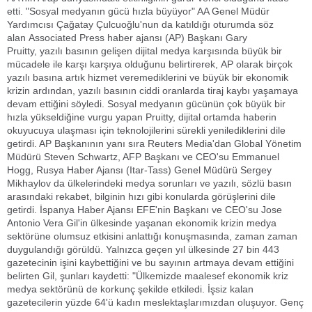
etti. "Sosyal medyanın gücü hızla büyüyor" AA Genel Müdür
Yardımcısı Çağatay Çulcuoğlu'nun da katıldığı oturumda söz
alan Associated Press haber ajansı (AP) Başkanı Gary
Pruitty, yazılı basının gelişen dijital medya karşısında büyük bir
mücadele ile karşı karşıya olduğunu belirtirerek, AP olarak birçok
yazılı basına artık hizmet veremediklerini ve büyük bir ekonomik
krizin ardından, yazılı basının ciddi oranlarda tiraj kaybı yaşamaya
devam ettiğini söyledi. Sosyal medyanın gücünün çok büyük bir
hızla yükseldiğine vurgu yapan Pruitty, dijital ortamda haberin
okuyucuya ulaşması için teknolojilerini sürekli yenilediklerini dile
getirdi. AP Başkanının yanı sıra Reuters Media'dan Global Yönetim
Müdürü Steven Schwartz, AFP Başkanı ve CEO'su Emmanuel
Hogg, Rusya Haber Ajansı (Itar-Tass) Genel Müdürü Sergey
Mikhaylov da ülkelerindeki medya sorunları ve yazılı, sözlü basın
arasındaki rekabet, bilginin hızı gibi konularda görüşlerini dile
getirdi. İspanya Haber Ajansı EFE'nin Başkanı ve CEO'su Jose
Antonio Vera Gil'in ülkesinde yaşanan ekonomik krizin medya
sektörüne olumsuz etkisini anlattığı konuşmasında, zaman zaman
duygulandığı görüldü. Yalnızca geçen yıl ülkesinde 27 bin 443
gazetecinin işini kaybettiğini ve bu sayının artmaya devam ettiğini
belirten Gil, şunları kaydetti: "Ülkemizde maalesef ekonomik kriz
medya sektörünü de korkunç şekilde etkiledi. İşsiz kalan
gazetecilerin yüzde 64'ü kadın meslektaşlarımızdan oluşuyor. Genç