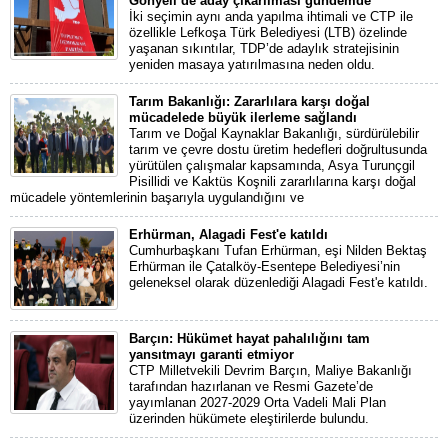
Gönyeli’de aday çıkarılması gündemde
İki seçimin aynı anda yapılma ihtimali ve CTP ile
özellikle Lefkoşa Türk Belediyesi (LTB) özelinde
yaşanan sıkıntılar, TDP’de adaylık stratejisinin
yeniden masaya yatırılmasına neden oldu.
Tarım Bakanlığı: Zararlılara karşı doğal
mücadelede büyük ilerleme sağlandı
Tarım ve Doğal Kaynaklar Bakanlığı, sürdürülebilir
tarım ve çevre dostu üretim hedefleri doğrultusunda
yürütülen çalışmalar kapsamında, Asya Turunçgil
Pisillidi ve Kaktüs Koşnili zararlılarına karşı doğal
mücadele yöntemlerinin başarıyla uygulandığını ve
Erhürman, Alagadi Fest'e katıldı
Cumhurbaşkanı Tufan Erhürman, eşi Nilden Bektaş
Erhürman ile Çatalköy-Esentepe Belediyesi’nin
geleneksel olarak düzenlediği Alagadi Fest'e katıldı.
Barçın: Hükümet hayat pahalılığını tam
yansıtmayı garanti etmiyor
CTP Milletvekili Devrim Barçın, Maliye Bakanlığı
tarafından hazırlanan ve Resmi Gazete’de
yayımlanan 2027-2029 Orta Vadeli Mali Plan
üzerinden hükümete eleştirilerde bulundu.