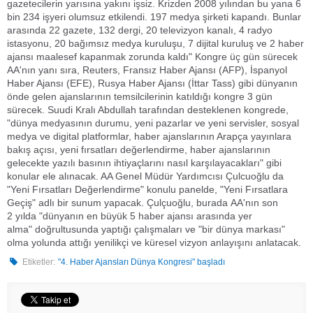
gazetecilerin yarısına yakını işsiz. Krizden 2008 yılından bu yana 6
bin 234 işyeri olumsuz etkilendi. 197 medya şirketi kapandı. Bunlar
arasında 22 gazete, 132 dergi, 20 televizyon kanalı, 4 radyo
istasyonu, 20 bağımsız medya kuruluşu, 7 dijital kuruluş ve 2 haber
ajansı maalesef kapanmak zorunda kaldı" Kongre üç gün sürecek
AA'nın yanı sıra, Reuters, Fransız Haber Ajansı (AFP), İspanyol
Haber Ajansı (EFE), Rusya Haber Ajansı (İttar Tass) gibi dünyanın
önde gelen ajanslarının temsilcilerinin katıldığı kongre 3 gün
sürecek. Suudi Kralı Abdullah tarafından desteklenen kongrede,
"dünya medyasının durumu, yeni pazarlar ve yeni servisler, sosyal
medya ve digital platformlar, haber ajanslarının Arapça yayınlara
bakış açısı, yeni fırsatları değerlendirme, haber ajanslarının
gelecekte yazılı basının ihtiyaçlarını nasıl karşılayacakları" gibi
konular ele alınacak. AA Genel Müdür Yardımcısı Çulcuoğlu da
"Yeni Fırsatları Değerlendirme" konulu panelde, "Yeni Fırsatlara
Geçiş" adlı bir sunum yapacak. Çulçuoğlu, burada AA'nın son
2 yılda "dünyanın en büyük 5 haber ajansı arasında yer
alma" doğrultusunda yaptığı çalışmaları ve "bir dünya markası"
olma yolunda attığı yenilikçi ve küresel vizyon anlayışını anlatacak.
Etiketler:
"4. Haber Ajansları Dünya Kongresi" başladı