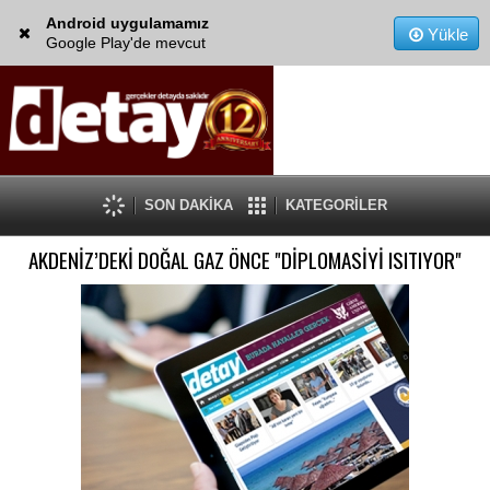
Android uygulamamız
Yükle
Google Play'de mevcut
SON DAKİKA
KATEGORİLER
AKDENİZ’DEKİ DOĞAL GAZ ÖNCE "DİPLOMASİYİ ISITIYOR"