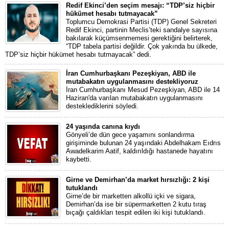
Redif Ekinci’den seçim mesajı: “TDP’siz hiçbir
hükümet hesabı tutmayacak”
Toplumcu Demokrasi Partisi (TDP) Genel Sekreteri
Redif Ekinci, partinin Meclis’teki sandalye sayısına
bakılarak küçümsenmemesi gerektiğini belirterek,
“TDP tabela partisi değildir. Çok yakında bu ülkede,
TDP’siz hiçbir hükümet hesabı tutmayacak” dedi.
İran Cumhurbaşkanı Pezeşkiyan, ABD ile
mutabakatın uygulanmasını destekliyoruz
İran Cumhurbaşkanı Mesud Pezeşkiyan, ABD ile 14
Haziran'da varılan mutabakatın uygulanmasını
desteklediklerini söyledi.
24 yaşında canına kıydı
Gönyeli’de dün gece yaşamını sonlandırma
girişiminde bulunan 24 yaşındaki Abdelhakam Eıdrıs
Awadelkarim Aatif, kaldırıldığı hastanede hayatını
kaybetti.
Girne ve Demirhan’da market hırsızlığı: 2 kişi
tutuklandı
Girne’de bir marketten alkollü içki ve sigara,
Demirhan’da ise bir süpermarketten 2 kutu tıraş
bıçağı çaldıkları tespit edilen iki kişi tutuklandı.