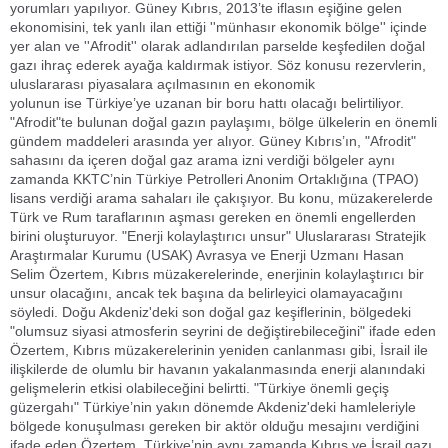
yorumları yapılıyor. Güney Kıbrıs, 2013’te iflasın eşiğine gelen
ekonomisini, tek yanlı ilan ettiği ''münhasır ekonomik bölge'' içinde
yer alan ve ''Afrodit'' olarak adlandırılan parselde keşfedilen doğal
gazı ihraç ederek ayağa kaldırmak istiyor. Söz konusu rezervlerin,
uluslararası piyasalara açılmasının en ekonomik
yolunun ise Türkiye’ye uzanan bir boru hattı olacağı belirtiliyor.
"Afrodit"te bulunan doğal gazın paylaşımı, bölge ülkelerin en önemli
gündem maddeleri arasında yer alıyor. Güney Kıbrıs’ın, "Afrodit"
sahasını da içeren doğal gaz arama izni verdiği bölgeler aynı
zamanda KKTC’nin Türkiye Petrolleri Anonim Ortaklığına (TPAO)
lisans verdiği arama sahaları ile çakışıyor. Bu konu, müzakerelerde
Türk ve Rum taraflarının aşması gereken en önemli engellerden
birini oluşturuyor. "Enerji kolaylaştırıcı unsur" Uluslararası Stratejik
Araştırmalar Kurumu (USAK) Avrasya ve Enerji Uzmanı Hasan
Selim Özertem, Kıbrıs müzakerelerinde, enerjinin kolaylaştırıcı bir
unsur olacağını, ancak tek başına da belirleyici olamayacağını
söyledi. Doğu Akdeniz'deki son doğal gaz keşiflerinin, bölgedeki
"olumsuz siyasi atmosferin seyrini de değiştirebileceğini" ifade eden
Özertem, Kıbrıs müzakerelerinin yeniden canlanması gibi, İsrail ile
ilişkilerde de olumlu bir havanın yakalanmasında enerji alanındaki
gelişmelerin etkisi olabileceğini belirtti. "Türkiye önemli geçiş
güzergahı" Türkiye’nin yakın dönemde Akdeniz'deki hamleleriyle
bölgede konuşulması gereken bir aktör olduğu mesajını verdiğini
ifade eden Özertem, Türkiye’nin aynı zamanda Kıbrıs ve İsrail gazı