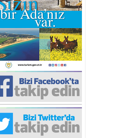
iz TUNCEL
öz göre göre…
ner ULUTAŞ
şallah St. Lois ile Hakkaido
ası gibi olmayız !...
i KİŞMİR
IRSAT VE KORKU
rgut ÇALICI
i Lakırdı da benden!
d. Doç. Ercan HOŞKARA
atırım Yapmazsan Var Olamazsın:
edefteki Kurum Kıb-Tek
na Sarro
şıma gelen skandal olayı