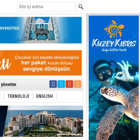
C
ıya kalınmaması
ı yönetim
K
TEKNOLOJİ
ENGLISH
eri arasında
i Şiddet Yasası
ti