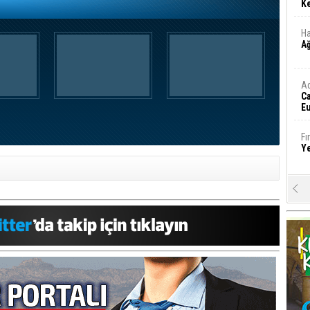
Ke
Ha
A
A
C
Eu
Tü
y
Fı
Y
E
Ba
iş
Ar
2
Fa
S