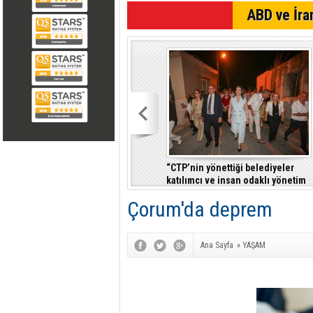
SON DAKİKA
ABD ve İran
“CTP’nin yönettiği belediyeler
katılımcı ve insan odaklı yönetim
anlayışıyla fark yaratıyor”
Çorum'da deprem
Ana Sayfa
»
YAŞAM