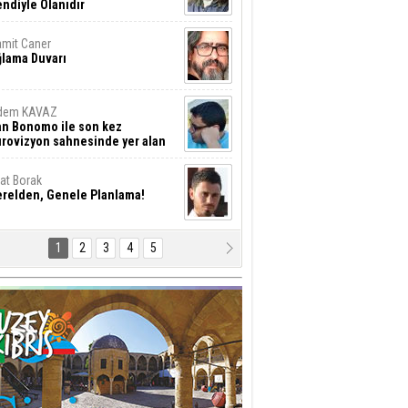
ndiyle Olanıdır
mit Caner
ğlama Duvarı
dem KAVAZ
an Bonomo ile son kez
rovizyon sahnesinde yer alan
rkiye 10 yıl aradan sonra
eniden yarışmaya dönecek mi?
rat Borak
erelden, Genele Planlama!
1
2
3
4
5
rkut YILMABAŞAR
yrak tartışmaları ve ihalesiz
ler!
if Alasya
015 SONRASI VE AKINCI.
tma Baysal
URLAR İÇİ’NDE KOLAYDIR ÖLMEK