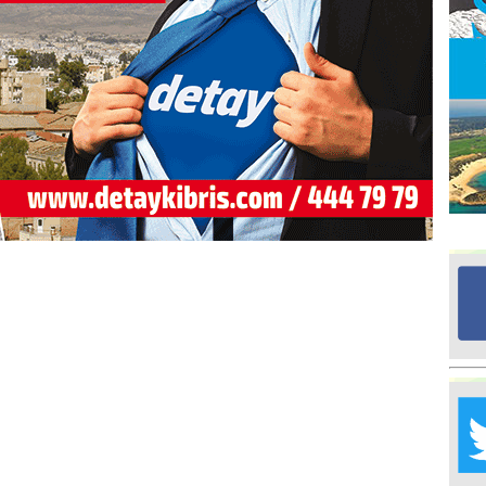
Ed
G
Ta
İn
Ad
Al
F
Tu
İk
Yr
Y
H
Ra
Ba