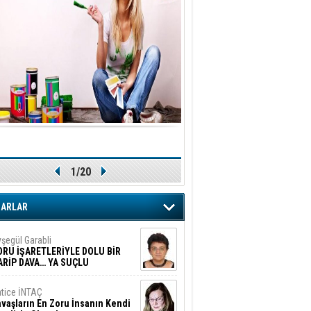
1/20
ZARLAR
şegül Garabli
ORU İŞARETLERİYLE DOLU BİR
ARİP DAVA… YA SUÇLU
EĞİLSE???
tice İNTAÇ
vaşların En Zoru İnsanın Kendi