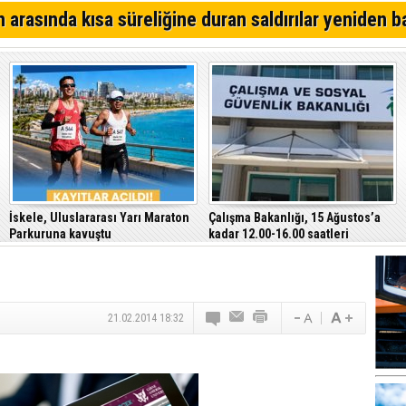
Kıbrıs Türk Polis Mensupları Derneği, CTP’yi ziyaret ett
 arasında kısa süreliğine duran saldırılar yeniden b
64. Geleneksel Mehmetçik Üzüm Festivali başladı
Özersay, DAÜ-SEN yetkilileriyle bir araya geldi
İskele, Uluslararası Yarı Maraton
Çalışma Bakanlığı, 15 Ağustos’a
Parkuruna kavuştu
kadar 12.00-16.00 saatleri
arasında güneş altında çalışmayı
yasakladı
21.02.2014 18:32