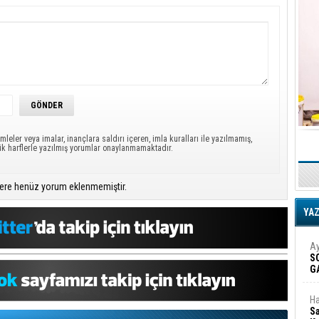
mleler veya imalar, inançlara saldırı içeren, imla kuralları ile yazılmamış,
ük harflerle yazılmış yorumlar onaylanmamaktadır.
ere henüz yorum eklenmemiştir.
YA
Ay
S
G
D
Ha
Sa