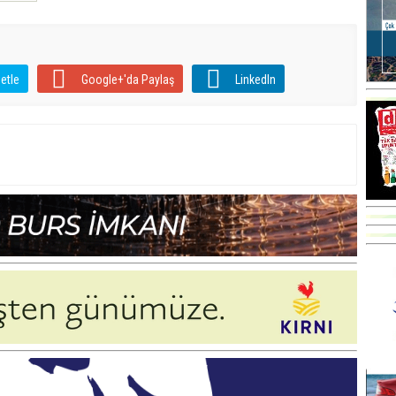
etle
Google+'da Paylaş
LinkedIn