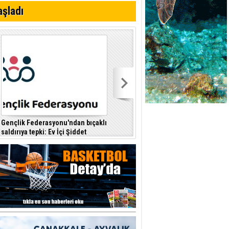
i
aşladı
Gençlik Federasyonu'ndan bıçaklı
Kıbrıs Türk Polis Mensupları
saldırıya tepki: Ev İçi Şiddet
Derneği, CTP’yi ziyaret etti
F
Yasası hayata geçirilmeli