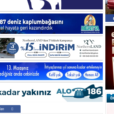
ÖN
arı