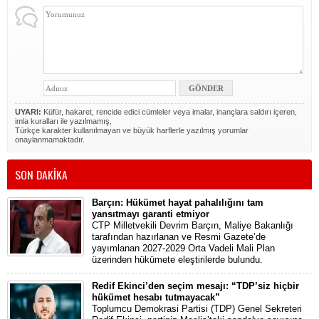
UYARI:
Küfür, hakaret, rencide edici cümleler veya imalar, inançlara saldırı içeren,
imla kuralları ile yazılmamış,
Türkçe karakter kullanılmayan ve büyük harflerle yazılmış yorumlar
onaylanmamaktadır.
SON DAKİKA
Barçın: Hükümet hayat pahalılığını tam
yansıtmayı garanti etmiyor
CTP Milletvekili Devrim Barçın, Maliye Bakanlığı
tarafından hazırlanan ve Resmi Gazete’de
yayımlanan 2027-2029 Orta Vadeli Mali Plan
üzerinden hükümete eleştirilerde bulundu.
Redif Ekinci’den seçim mesajı: “TDP’siz hiçbir
hükümet hesabı tutmayacak”
Toplumcu Demokrasi Partisi (TDP) Genel Sekreteri