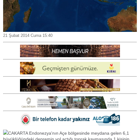
21 Şubat 2014 Cuma 15:40
CAKARTA Endonezya'nın Açe bölgesinde meydana gelen 6,1
büyüklüğündeki depremin yol açtığı toprak kaymasında 1 kişinin