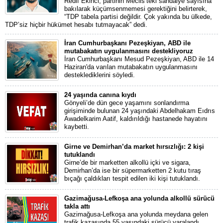
Redif Ekinci, partinin Meclis’teki sandalye sayısına
bakılarak küçümsenmemesi gerektiğini belirterek,
“TDP tabela partisi değildir. Çok yakında bu ülkede,
TDP’siz hiçbir hükümet hesabı tutmayacak” dedi.
İran Cumhurbaşkanı Pezeşkiyan, ABD ile
mutabakatın uygulanmasını destekliyoruz
İran Cumhurbaşkanı Mesud Pezeşkiyan, ABD ile 14
Haziran'da varılan mutabakatın uygulanmasını
desteklediklerini söyledi.
24 yaşında canına kıydı
Gönyeli’de dün gece yaşamını sonlandırma
girişiminde bulunan 24 yaşındaki Abdelhakam Eıdrıs
Awadelkarim Aatif, kaldırıldığı hastanede hayatını
kaybetti.
Girne ve Demirhan’da market hırsızlığı: 2 kişi
tutuklandı
Girne’de bir marketten alkollü içki ve sigara,
Demirhan’da ise bir süpermarketten 2 kutu tıraş
bıçağı çaldıkları tespit edilen iki kişi tutuklandı.
Gazimağusa-Lefkoşa ana yolunda alkollü sürücü
takla attı
Gazimağusa-Lefkoşa ana yolunda meydana gelen
trafik kazasında 55 yaşındaki sürücü yaralandı.