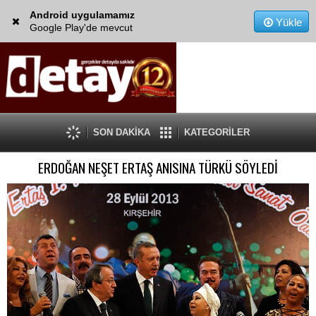
Android uygulamamız
Yükle
Google Play'de mevcut
SON DAKİKA
KATEGORİLER
ERDOĞAN NEŞET ERTAŞ ANISINA TÜRKÜ SÖYLEDİ