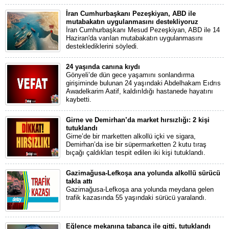
İran Cumhurbaşkanı Pezeşkiyan, ABD ile
mutabakatın uygulanmasını destekliyoruz
İran Cumhurbaşkanı Mesud Pezeşkiyan, ABD ile 14
Haziran'da varılan mutabakatın uygulanmasını
desteklediklerini söyledi.
24 yaşında canına kıydı
Gönyeli’de dün gece yaşamını sonlandırma
girişiminde bulunan 24 yaşındaki Abdelhakam Eıdrıs
Awadelkarim Aatif, kaldırıldığı hastanede hayatını
kaybetti.
Girne ve Demirhan’da market hırsızlığı: 2 kişi
tutuklandı
Girne’de bir marketten alkollü içki ve sigara,
Demirhan’da ise bir süpermarketten 2 kutu tıraş
bıçağı çaldıkları tespit edilen iki kişi tutuklandı.
Gazimağusa-Lefkoşa ana yolunda alkollü sürücü
takla attı
Gazimağusa-Lefkoşa ana yolunda meydana gelen
trafik kazasında 55 yaşındaki sürücü yaralandı.
Eğlence mekanına tabanca ile gitti, tutuklandı