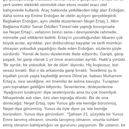
yerli üretim elektrikli otomobili olan etoxs model aracı otel
bahçesinde kullandı. Araç hakkında yetkililerden bilgi alan Erdoğan,
daha sonra eşi Emine Erdoğan ile otelin açılışını gerçekleştirdi.
Başbakan Erdoğan, aynı otelde düzenlenen Neşet Ertaş 1. Altın
Bağlama Kültür Sanat Ödülleri Töreni'nde yaptığı konuşmada
ise Neşet Ertaş'ı, vefatının birinci sene-i devriyesinde rahmetle,
minnetle yad ettiklerini belirtti. Ertaş'ın çocukluğundan itibaren çok
büyük acılar, ayrılıklar, yeri doldurulmaz kayıplar ve tarifi mümkün
olmayan yoksulluk yaşadığını ifade eden Erdoğan, sözlerini şöyle
sürdürdü: "Kendi de bunu dizelerinde ifade ediyordu. Garipti, garip
yaşadı, bir garip olarak 1 yıl önce aramızdan ayrıldı. Hakk'a yürüdü.
'Bir ayrılık, bir yoksulluk, bir de ölüm' diyordu. Hiç kuşkusuz, bizi
sessiz bıraktı. Bizi o da arkasında garip bıraktı. Tesellimiz şu ki
inşallah çocuk yaşta kaybettiği annesi Döne'ye, babası Muharrem
Ertaş'a, nice sevdiğine, en önemlisi de aslına kavuştu. Turaptan
yani topraktan geldiğini biliyordu. Sevenlerine, dinleyenlerine
'Ayağınızın turabıyım' diye sesleniyordu ama bu çok önemliydi.
Nihayetinde aslı olan, özü olan toprağa döndü. Biz de ona
döneceğiz. Neşet Ertaş, tıpkı Yunus gibi ete kemiğe bürünmüş,
Neşet diye görünmüş. Yunus da öyle diyor ya 'ete kemiğe
büründüm, Yunus diye göründüm'. "Şahsen 21. yüzyılda bir Yunus
Emre tanımış olmanın, onunla tanışmış olmanın, onunla sohbet
etmiş olmanın bahtiyarlığını ve gururunu yaşıyorum. Bir ustanın, bir