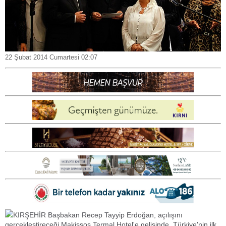
22 Şubat 2014 Cumartesi 02:07
KIRŞEHİR Başbakan Recep Tayyip Erdoğan, açılışını
gerçekleştireceği Makissos Termal Hotel'e gelişinde, Türkiye'nin ilk