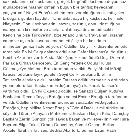
saz ustasının, söz ustasının, gerçek bir gönül dostunun doyumsuz
muhabbetine mazhar olmanın bugün bile tarifsiz heyecanını
yaşıyorum." Neşet Ertaş'ı tarif etmenin zor olduğuna dikkati çeken
Erdoğan, şunları kaydetti: "Onu anlatmaya hiç kuşkusuz kelimeler
kifayetsiz. Gönül sohbetlerini, sazını, sözünü, gönül dostluğunu
inanıyorum ki nesiller ve asırlar anlatmaya devam edecektir.
Kendisine bize Türkiye'nin, bize Anadolu'nun, Trakya'nın, insanın,
canın ve aşkın kokusunu emanet ettiği için bir kez daha
minnettarlığımızı ifade ediyoruz" Ödüller Bu yıl ilki düzenlenen ödül
töreninde En İyi Çalgı dalında ödül alan Cafer Nazlıbaş'a, ödülünü
Bediha Akartürk verdi. Abdal Müziğine Hizmet ödülü Doç. Dr. Erol
Parlak'a Orhan Gencebay, En Genç Yetenek Ödülü Hulusi
Gökmeşe'ye Mehmet Eren tarafından verildi. En iyi Abdal Müziği
İcracısı ödülüne layık görülen Seyit Çelik, ödülünü İbrahim
Tatlıses'in elinden aldı. İbrahim Tatlıses ödülü vermesinin ardından
yerine otururken Başbakan Erdoğan ayağa kalkarak Tatlıses'e
yardımcı oldu. En İyi Okuyucu ödülü ise Sanatçı Gülşen Kutlu'ya
Başbakan Recep Tayyip Erdoğan ve eşi Emine Erdoğan tarafından
verildi. Ödüllerin verilmesinin ardından sanatçılar veBaşbakan
Erdoğan, hep birlikte Neşet Ertaş'ın "Gönül Dağı" isimli türküsünü
söyledi. Törene Anayasa Mahkemesi Başkanı Haşim Kılıç, Danıştay
Başkanı Zerrin Güngör, çok sayıda bakan ve milletvekilinin yanı sıra
Bayram Bilge Tokel, Orhan Gencebay, Ahmet Özhan, Belkıs
Akkale, İbrahim Tatlıses, Bediha Akartürk, Sümer Ezgü, Fatih