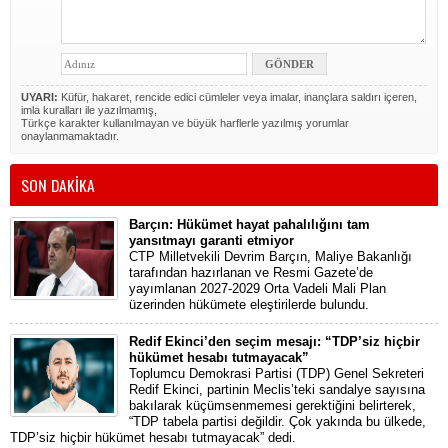
UYARI:
Küfür, hakaret, rencide edici cümleler veya imalar, inançlara saldırı içeren,
imla kuralları ile yazılmamış,
Türkçe karakter kullanılmayan ve büyük harflerle yazılmış yorumlar
onaylanmamaktadır.
SON DAKİKA
Barçın: Hükümet hayat pahalılığını tam
yansıtmayı garanti etmiyor
CTP Milletvekili Devrim Barçın, Maliye Bakanlığı
tarafından hazırlanan ve Resmi Gazete’de
yayımlanan 2027-2029 Orta Vadeli Mali Plan
üzerinden hükümete eleştirilerde bulundu.
Redif Ekinci’den seçim mesajı: “TDP’siz hiçbir
hükümet hesabı tutmayacak”
Toplumcu Demokrasi Partisi (TDP) Genel Sekreteri
Redif Ekinci, partinin Meclis’teki sandalye sayısına
bakılarak küçümsenmemesi gerektiğini belirterek,
“TDP tabela partisi değildir. Çok yakında bu ülkede,
TDP’siz hiçbir hükümet hesabı tutmayacak” dedi.