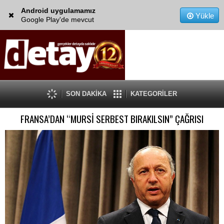
Android uygulamamız
Yükle
Google Play'de mevcut
SON DAKİKA
KATEGORİLER
FRANSA’DAN “MURSİ SERBEST BIRAKILSIN” ÇAĞRISI