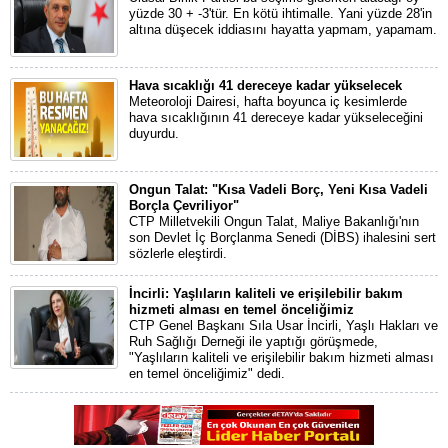
yüzde 30 + -3'tür. En kötü ihtimalle. Yani yüzde 28'in
altına düşecek iddiasını hayatta yapmam, yapamam.
Hava sıcaklığı 41 dereceye kadar yükselecek
Meteoroloji Dairesi, hafta boyunca iç kesimlerde
hava sıcaklığının 41 dereceye kadar yükseleceğini
duyurdu.
Ongun Talat: "Kısa Vadeli Borç, Yeni Kısa Vadeli
Borçla Çevriliyor"
CTP Milletvekili Ongun Talat, Maliye Bakanlığı'nın
son Devlet İç Borçlanma Senedi (DİBS) ihalesini sert
sözlerle eleştirdi.
İncirli: Yaşlıların kaliteli ve erişilebilir bakım
hizmeti alması en temel önceliğimiz
CTP Genel Başkanı Sıla Usar İncirli, Yaşlı Hakları ve
Ruh Sağlığı Derneği ile yaptığı görüşmede,
"Yaşlıların kaliteli ve erişilebilir bakım hizmeti alması
en temel önceliğimiz" dedi.