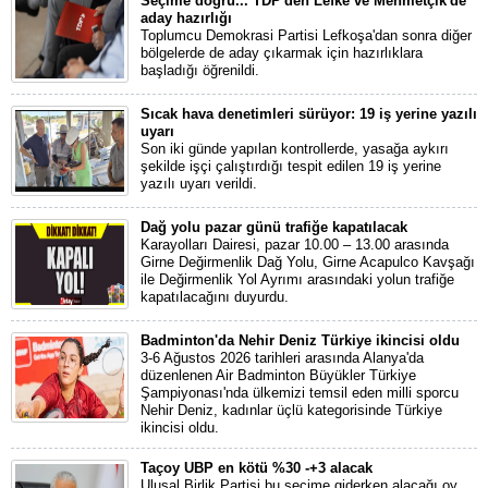
Seçime doğru... TDP'den Lefke ve Mehmetçik'de
aday hazırlığı
Toplumcu Demokrasi Partisi Lefkoşa'dan sonra diğer
bölgelerde de aday çıkarmak için hazırlıklara
başladığı öğrenildi.
Sıcak hava denetimleri sürüyor: 19 iş yerine yazılı
uyarı
Son iki günde yapılan kontrollerde, yasağa aykırı
şekilde işçi çalıştırdığı tespit edilen 19 iş yerine
yazılı uyarı verildi.
Dağ yolu pazar günü trafiğe kapatılacak
Karayolları Dairesi, pazar 10.00 – 13.00 arasında
Girne Değirmenlik Dağ Yolu, Girne Acapulco Kavşağı
ile Değirmenlik Yol Ayrımı arasındaki yolun trafiğe
kapatılacağını duyurdu.
Badminton'da Nehir Deniz Türkiye ikincisi oldu
3-6 Ağustos 2026 tarihleri arasında Alanya'da
düzenlenen Air Badminton Büyükler Türkiye
Şampiyonası'nda ülkemizi temsil eden milli sporcu
Nehir Deniz, kadınlar üçlü kategorisinde Türkiye
ikincisi oldu.
Taçoy UBP en kötü %30 -+3 alacak
Ulusal Birlik Partisi bu seçime giderken alacağı oy