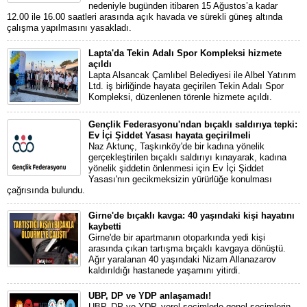
nedeniyle bugünden itibaren 15 Ağustos’a kadar
12.00 ile 16.00 saatleri arasında açık havada ve sürekli güneş altında
çalışma yapılmasını yasakladı.
Lapta'da Tekin Adalı Spor Kompleksi hizmete
açıldı
Lapta Alsancak Çamlıbel Belediyesi ile Albel Yatırım
Ltd. iş birliğinde hayata geçirilen Tekin Adalı Spor
Kompleksi, düzenlenen törenle hizmete açıldı.
Gençlik Federasyonu'ndan bıçaklı saldırıya tepki:
Ev İçi Şiddet Yasası hayata geçirilmeli
Naz Aktunç, Taşkınköy'de bir kadına yönelik
gerçekleştirilen bıçaklı saldırıyı kınayarak, kadına
yönelik şiddetin önlenmesi için Ev İçi Şiddet
Yasası'nın gecikmeksizin yürürlüğe konulması
çağrısında bulundu.
Girne'de bıçaklı kavga: 40 yaşındaki kişi hayatını
kaybetti
Girne'de bir apartmanın otoparkında yedi kişi
arasında çıkan tartışma bıçaklı kavgaya dönüştü.
Ağır yaralanan 40 yaşındaki Nizam Allanazarov
kaldırıldığı hastanede yaşamını yitirdi.
UBP, DP ve YDP anlaşamadı!
UBP, DP ve YDP, yerel seçimlerle genel seçimlerin