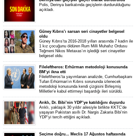
Polis, Derinya barikatında geçişlerin durdurulduğunu
açıkladı.
Güney Kıbrıs’ı sarsan seri cinayetler belgesel
oldu
Güney Kıbrıs’ta 2016-2018 yılları arasında 7 kadın ile
1 kız çocuğunu öldüren Rum Milli Muhafız Ordusu
Teğmeni Nikos Metaxas’ın işlediği seri cinayetler
belgesel oldu.
Fileleftheros: Erhürman metodoloji konusunda
BM’yi ikna etti
Fileleftheros’ta yayımlanan analizde, Cumhurbaşkanı
Tufan Erhürman’ın Kıbrıs sorununda izlenecek
metodoloji konusunda kendi çizgisini Birleşmiş
Milletler’e kabul ettirmeyi başardığı ileri sürüldü.
Arıklı, Dr. Bibi’nin YDP’ye katıldığını duyurdu
Arıklı, yaklaşık 30 yıldır ailesiyle birlikte KKTC’de
yaşayan Pakistan asıllı Dr. Nargis Zakaria Bibi’nin
YDP’yi tercih ettiğini açıkladı.
Seçime doğru... Meclis 17 Ağustos haftasında