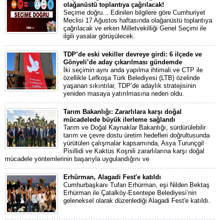
olağanüstü toplantıya çağrılacak!
Seçime doğru... Edinilen bilgilere göre Cumhuriyet
Meclisi 17 Ağustos haftasında olağanüstü toplantıya
çağrılacak ve erken Milletvekilliği Genel Seçimi ile
ilgili yasalar görüşülecek.
TDP’de eski vekiller devreye girdi: 6 ilçede ve
Gönyeli’de aday çıkarılması gündemde
İki seçimin aynı anda yapılma ihtimali ve CTP ile
özellikle Lefkoşa Türk Belediyesi (LTB) özelinde
yaşanan sıkıntılar, TDP’de adaylık stratejisinin
yeniden masaya yatırılmasına neden oldu.
Tarım Bakanlığı: Zararlılara karşı doğal
mücadelede büyük ilerleme sağlandı
Tarım ve Doğal Kaynaklar Bakanlığı, sürdürülebilir
tarım ve çevre dostu üretim hedefleri doğrultusunda
yürütülen çalışmalar kapsamında, Asya Turunçgil
Pisillidi ve Kaktüs Koşnili zararlılarına karşı doğal
mücadele yöntemlerinin başarıyla uygulandığını ve
Erhürman, Alagadi Fest'e katıldı
Cumhurbaşkanı Tufan Erhürman, eşi Nilden Bektaş
Erhürman ile Çatalköy-Esentepe Belediyesi’nin
geleneksel olarak düzenlediği Alagadi Fest'e katıldı.