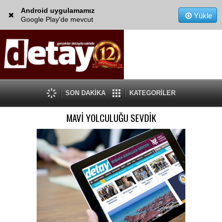
Android uygulamamız
Yükle
Google Play'de mevcut
SON DAKİKA
KATEGORİLER
MAVİ YOLCULUĞU SEVDİK