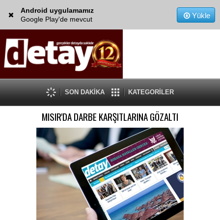
Android uygulamamız
Yükle
Google Play'de mevcut
SON DAKİKA
KATEGORİLER
MISIR'DA DARBE KARŞITLARINA GÖZALTI