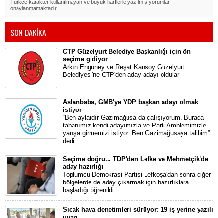
Türkçe karakter kullanılmayan ve büyük harflerle yazılmış yorumlar
onaylanmamaktadır.
SON DAKİKA
CTP Güzelyurt Belediye Başkanlığı için ön
seçime gidiyor
Arkın Engüney ve Reşat Kansoy Güzelyurt
Belediyesi'ne CTP'den aday adayı oldular
Aslanbaba, GMB'ye YDP başkan adayı olmak
istiyor
“Ben aylardır Gazimağusa da çalışıyorum. Burada
tabanımız kendi adayımızla ve Parti Amblemimizle
yarışa girmemizi istiyor. Ben Gazimağusaya talibim”
dedi.
Seçime doğru... TDP'den Lefke ve Mehmetçik'de
aday hazırlığı
Toplumcu Demokrasi Partisi Lefkoşa'dan sonra diğer
bölgelerde de aday çıkarmak için hazırlıklara
başladığı öğrenildi.
Sıcak hava denetimleri sürüyor: 19 iş yerine yazılı
uyarı