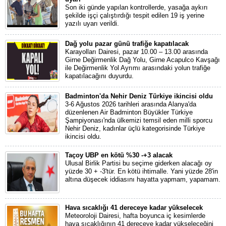
Son iki günde yapılan kontrollerde, yasağa aykırı
şekilde işçi çalıştırdığı tespit edilen 19 iş yerine
yazılı uyarı verildi.
Dağ yolu pazar günü trafiğe kapatılacak
Karayolları Dairesi, pazar 10.00 – 13.00 arasında
Girne Değirmenlik Dağ Yolu, Girne Acapulco Kavşağı
ile Değirmenlik Yol Ayrımı arasındaki yolun trafiğe
kapatılacağını duyurdu.
Badminton'da Nehir Deniz Türkiye ikincisi oldu
3-6 Ağustos 2026 tarihleri arasında Alanya'da
düzenlenen Air Badminton Büyükler Türkiye
Şampiyonası'nda ülkemizi temsil eden milli sporcu
Nehir Deniz, kadınlar üçlü kategorisinde Türkiye
ikincisi oldu.
Taçoy UBP en kötü %30 -+3 alacak
Ulusal Birlik Partisi bu seçime giderken alacağı oy
yüzde 30 + -3'tür. En kötü ihtimalle. Yani yüzde 28'in
altına düşecek iddiasını hayatta yapmam, yapamam.
Hava sıcaklığı 41 dereceye kadar yükselecek
Meteoroloji Dairesi, hafta boyunca iç kesimlerde
hava sıcaklığının 41 dereceye kadar yükseleceğini