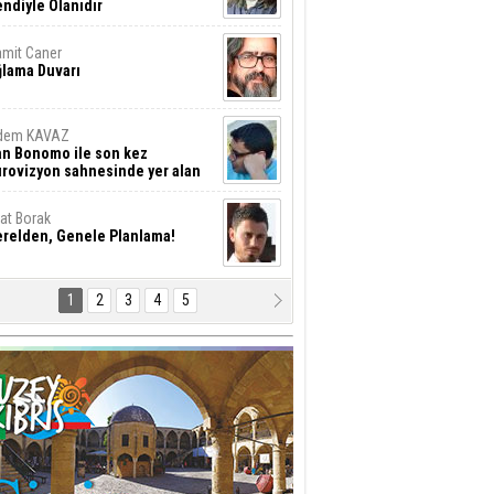
ndiyle Olanıdır
mit Caner
ğlama Duvarı
dem KAVAZ
an Bonomo ile son kez
rovizyon sahnesinde yer alan
rkiye 10 yıl aradan sonra
eniden yarışmaya dönecek mi?
rat Borak
erelden, Genele Planlama!
1
2
3
4
5
rkut YILMABAŞAR
yrak tartışmaları ve ihalesiz
ler!
if Alasya
015 SONRASI VE AKINCI.
tma Baysal
URLAR İÇİ’NDE KOLAYDIR ÖLMEK