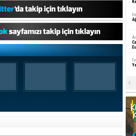
Ke
Ha
A
A
C
Eu
Tü
y
Fı
Y
E
Ba
iş
Ar
2
Fa
S