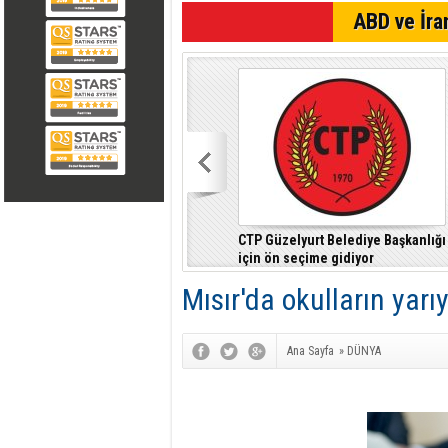
SON DAKİKA
ABD ve İran
CTP Güzelyurt Belediye Başkanlığı
için ön seçime gidiyor
Mısır'da okulların yarıyı
Ana Sayfa
»
DÜNYA