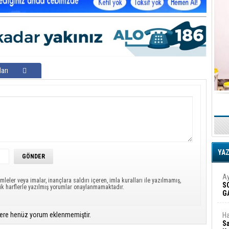
arı
YA
Ay
mleler veya imalar, inançlara saldırı içeren, imla kuralları ile yazılmamış,
S
ük harflerle yazılmış yorumlar onaylanmamaktadır.
G
D
ere henüz yorum eklenmemiştir.
Ha
Sa