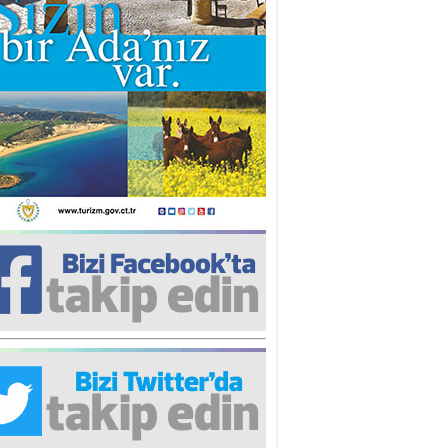
iz TUNCEL
öz göre göre…
ner ULUTAŞ
şallah St. Lois ile Hakkaido
ası gibi olmayız !...
i KİŞMİR
IRSAT VE KORKU
rgut ÇALICI
i Lakırdı da benden!
d. Doç. Ercan HOŞKARA
atırım Yapmazsan Var Olamazsın:
edefteki Kurum Kıb-Tek
na Sarro
şıma gelen skandal olayı