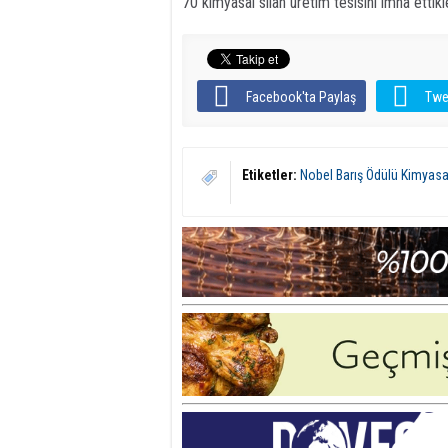
70 kimyasal silah üretim tesisini imha ettikler
Facebook'ta Paylaş
Twe
Etiketler:
Nobel Barış Ödülü Kimyasal