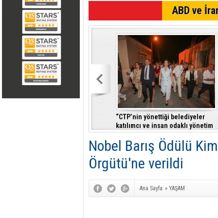
SON DAKİKA
ABD ve İran
“CTP’nin yönettiği belediyeler
katılımcı ve insan odaklı yönetim
anlayışıyla fark yaratıyor”
Nobel Barış Ödülü Kim
Örgütü'ne verildi
Ana Sayfa
»
YAŞAM