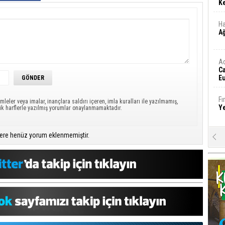
Ke
Ha
A
A
C
Eu
Tü
y
Fı
mleler veya imalar, inançlara saldırı içeren, imla kuralları ile yazılmamış,
Y
ük harflerle yazılmış yorumlar onaylanmamaktadır.
ere henüz yorum eklenmemiştir.
E
Ba
iş
Ar
2
Fa
S