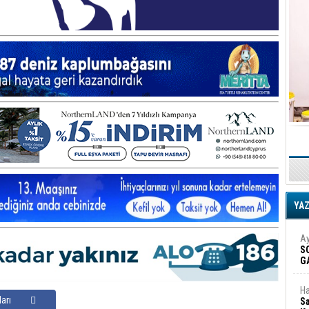
YA
Ay
S
G
D
Ha
arı
Sa