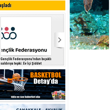
i
aşladı
Gençlik Federasyonu'ndan bıçaklı
Kıbrıs Türk Polis Mensupları
saldırıya tepki: Ev İçi Şiddet
Derneği, CTP’yi ziyaret etti
F
Yasası hayata geçirilmeli