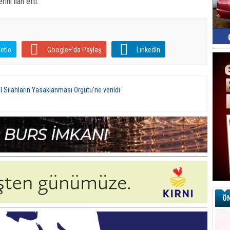
ini ilan etti.
etle
Google+'da Paylaş
LinkedIn
 Silahların Yasaklanması Örgütü'ne verildi
ÖN