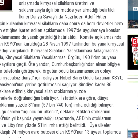
anlaşmada kimyasal silahların üretimi ve
saklanmasıyla ilgili bir madde yer almadığı belirtildi.
İkinci Dünya Savaşı'nda Nazi lideri Adolf Hitler
için kullanılan kimyasal silahların daha sonra da hem devletler hem
m ettiğine işaret edilen açıklamada 1997'de uygulamaya konulan
aklanmasına da yasak getirildiği hatırlatıldı. Komite açıklamasında
an KSYÖ'nün kurulduğu 28 Nisan 1997 tarihinden bu yana kimyasal
cadığı vurgulandı. Kimyasal Silahların Yasaklanması Anlaşması'na
da, Kimyasal Silahların Yasaklanması Örgütü, 1901'den bu yana
kayıtlara geçti. Öte yandan, Cumhurbaşkanlığı'ndan alınan bilgiye
e telefonla görüşerek, örgütün ödülü kazanmasından dolayı
imyasalsız dünya" için çalışıyor Nobel Barış Ödülü kazanan KSYÖ,
nsiyonu'nun yerine getirilmesini sağlıyor. Şimdiye kadar 86
klare edilmiş kimyasal silah stoklarının yüzde
elerle doğrulandığını belirtiyor. İstatistiklere göre, dünya
klarının yüzde 81'inin (57 bin 740 ton) imha edildiği biliniyor.
u sanılan "üçüncü bir ülkenin", deklare ettikleri stoklarının
Ö'nün yıl başında yayımladığı raporunda, ABD'nin stoklarının
 ve Libya'nın yüzde 51'ini imha ettiği belirtildi. Üye ülkeler
yaklaşık 74 milyon avro bütçesi olan KSYÖ'nün 13 üyesi, toplamda