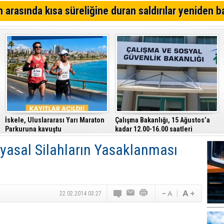
Kıbrıs Türk Polis Mensupları Derneği, CTP’yi ziyaret ett
 arasında kısa süreliğine duran saldırılar yeniden b
64. Geleneksel Mehmetçik Üzüm Festivali başladı
Özersay, DAÜ-SEN yetkilileriyle bir araya geldi
İskele, Uluslararası Yarı Maraton
Çalışma Bakanlığı, 15 Ağustos’a
Parkuruna kavuştu
kadar 12.00-16.00 saatleri
arasında güneş altında çalışmayı
yasal Silahların Yasaklanması
yasakladı
22.02.2014 03:27