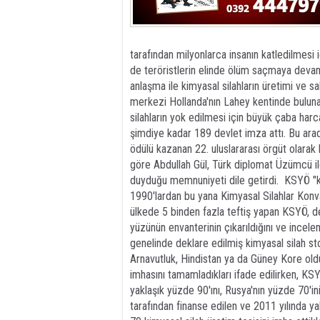
tarafından milyonlarca insanın katledilmesi 
de teröristlerin elinde ölüm saçmaya deva
anlaşma ile kimyasal silahların üretimi ve s
merkezi Hollanda'nın Lahey kentinde bulun
silahların yok edilmesi için büyük çaba har
şimdiye kadar 189 devlet imza attı. Bu ara
ödülü kazanan 22. uluslararası örgüt olarak 
göre Abdullah Gül, Türk diplomat Üzümcü il
duyduğu memnuniyeti dile getirdi. KSYÖ "k
1990'lardan bu yana Kimyasal Silahlar Konva
ülkede 5 binden fazla teftiş yapan KSYÖ, de
yüzünün envanterinin çıkarıldığını ve incelem
genelinde deklare edilmiş kimyasal silah sto
Arnavutluk, Hindistan ya da Güney Kore olduğ
imhasını tamamladıkları ifade edilirken, KSY
yaklaşık yüzde 90'ını, Rusya'nın yüzde 70'ini
tarafından finanse edilen ve 2011 yılında 