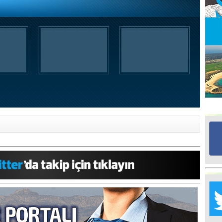
Ed
G
Ta
İn
Ad
Al
F
Tu
İk
Yr
Y
H
Ra
Ba