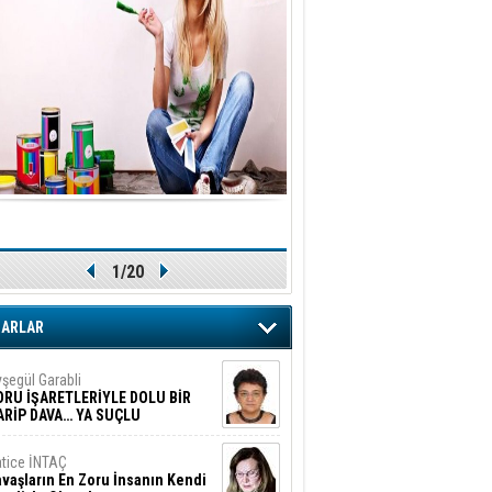
1/20
ZARLAR
şegül Garabli
ORU İŞARETLERİYLE DOLU BİR
ARİP DAVA… YA SUÇLU
EĞİLSE???
tice İNTAÇ
vaşların En Zoru İnsanın Kendi