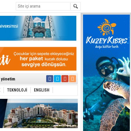
C
ıya kalınmaması
ı yönetim
K
TEKNOLOJİ
ENGLISH
eri arasında
i Şiddet Yasası
ti