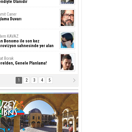
ndiyle Olanıdır
mit Caner
ğlama Duvarı
dem KAVAZ
an Bonomo ile son kez
rovizyon sahnesinde yer alan
rkiye 10 yıl aradan sonra
eniden yarışmaya dönecek mi?
rat Borak
erelden, Genele Planlama!
1
2
3
4
5
rkut YILMABAŞAR
yrak tartışmaları ve ihalesiz
ler!
if Alasya
015 SONRASI VE AKINCI.
tma Baysal
URLAR İÇİ’NDE KOLAYDIR ÖLMEK