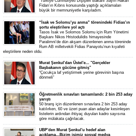
“Türkiye Cumhuriyeti Dışişleri Bakanı Sayın Hakan
Fidan’ın Kıbrıs konusunda yaptığı açıklamaları
büyük bir memnuniyetle karşıladım.
“İsak ve Solomu’yu anma” törenindeki Fidias’ın
şortu eleştirilere yol açtı
Tasos İsak ve Solomos Solomu için Rum Yönetimi
Başkanı Nikos Hristodulidis himayesinde
Paralimni’de dün akşam düzenlenen anma töreninde
Rum AB milletvekili Fidias Panayotu’nun kıyafeti
eleştirilere neden oldu.
Murat Şenkul'dan Üstel'e... "Gerçekler
Başbakanın gücüne gitmiş"
“Çocukça laf yetiştirmek yerine görevinin başına
dönmeli”
Öğretmenlik sınavları tamamlandı: 2 bin 253 aday
yarıştı
50 branş için düzenlenen sınavlara 2 bin 253 aday
katılırken, 60 ve üzeri puan alan adaylar kesinleşen
listelerin ardından ihtiyaç duyulan kadro sayısına
göre mülakata çağrılacak.
UBP'den Murat Şenkul'u hedef alan
açıklama...Bizim işimiz sosyal medya