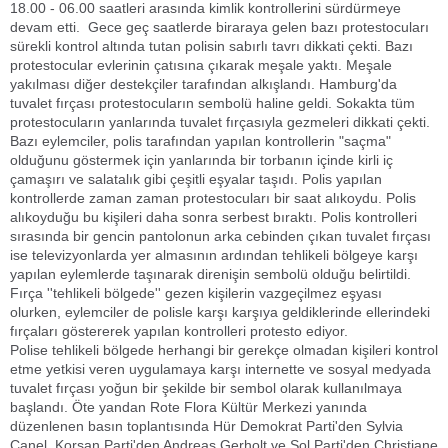
18.00 - 06.00 saatleri arasında kimlik kontrollerini sürdürmeye
devam etti. Gece geç saatlerde biraraya gelen bazı protestocuları
sürekli kontrol altında tutan polisin sabırlı tavrı dikkati çekti. Bazı
protestocular evlerinin çatısına çıkarak meşale yaktı. Meşale
yakılması diğer destekçiler tarafından alkışlandı. Hamburg'da
tuvalet fırçası protestocuların sembolü haline geldi. Sokakta tüm
protestocuların yanlarında tuvalet fırçasıyla gezmeleri dikkati çekti.
Bazı eylemciler, polis tarafından yapılan kontrollerin "saçma"
olduğunu göstermek için yanlarında bir torbanın içinde kirli iç
çamaşırı ve salatalık gibi çeşitli eşyalar taşıdı. Polis yapılan
kontrollerde zaman zaman protestocuları bir saat alıkoydu. Polis
alıkoyduğu bu kişileri daha sonra serbest bıraktı. Polis kontrolleri
sırasında bir gencin pantolonun arka cebinden çıkan tuvalet fırçası
ise televizyonlarda yer almasının ardından tehlikeli bölgeye karşı
yapılan eylemlerde taşınarak direnişin sembolü olduğu belirtildi.
Fırça ''tehlikeli bölgede'' gezen kişilerin vazgeçilmez eşyası
olurken, eylemciler de polisle karşı karşıya geldiklerinde ellerindeki
fırçaları göstererek yapılan kontrolleri protesto ediyor.
Polise tehlikeli bölgede herhangi bir gerekçe olmadan kişileri kontrol
etme yetkisi veren uygulamaya karşı internette ve sosyal medyada
tuvalet fırçası yoğun bir şekilde bir sembol olarak kullanılmaya
başlandı. Öte yandan Rote Flora Kültür Merkezi yanında
düzenlenen basın toplantısında Hür Demokrat Parti'den Sylvia
Canel, Korsan Parti'den Andreas Gerholt ve Sol Parti'den Christiane