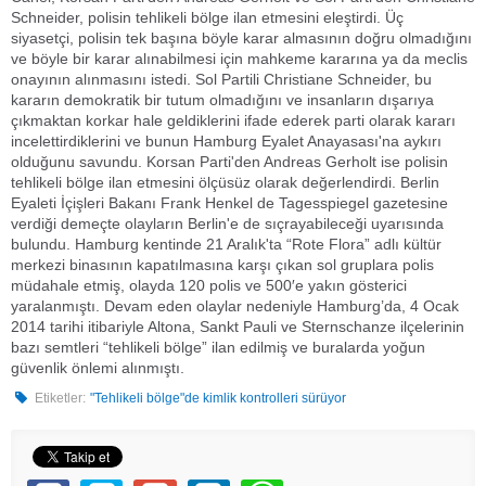
Schneider, polisin tehlikeli bölge ilan etmesini eleştirdi. Üç
siyasetçi, polisin tek başına böyle karar almasının doğru olmadığını
ve böyle bir karar alınabilmesi için mahkeme kararına ya da meclis
onayının alınmasını istedi. Sol Partili Christiane Schneider, bu
kararın demokratik bir tutum olmadığını ve insanların dışarıya
çıkmaktan korkar hale geldiklerini ifade ederek parti olarak kararı
incelettirdiklerini ve bunun Hamburg Eyalet Anayasası'na aykırı
olduğunu savundu. Korsan Parti'den Andreas Gerholt ise polisin
tehlikeli bölge ilan etmesini ölçüsüz olarak değerlendirdi. Berlin
Eyaleti İçişleri Bakanı Frank Henkel de Tagesspiegel gazetesine
verdiği demeçte olayların Berlin'e de sıçrayabileceği uyarısında
bulundu. Hamburg kentinde 21 Aralık'ta “Rote Flora” adlı kültür
merkezi binasının kapatılmasına karşı çıkan sol gruplara polis
müdahale etmiş, olayda 120 polis ve 500′e yakın gösterici
yaralanmıştı. Devam eden olaylar nedeniyle Hamburg’da, 4 Ocak
2014 tarihi itibariyle Altona, Sankt Pauli ve Sternschanze ilçelerinin
bazı semtleri “tehlikeli bölge” ilan edilmiş ve buralarda yoğun
güvenlik önlemi alınmıştı.
Etiketler:
"Tehlikeli bölge"de kimlik kontrolleri sürüyor