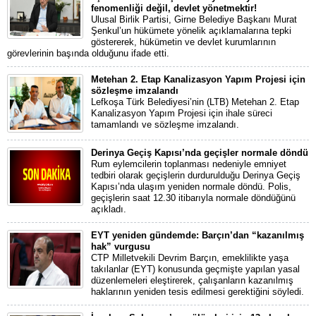
fenomenliği değil, devlet yönetmektir!
Ulusal Birlik Partisi, Girne Belediye Başkanı Murat
Şenkul’un hükümete yönelik açıklamalarına tepki
göstererek, hükümetin ve devlet kurumlarının
görevlerinin başında olduğunu ifade etti.
Metehan 2. Etap Kanalizasyon Yapım Projesi için
sözleşme imzalandı
Lefkoşa Türk Belediyesi’nin (LTB) Metehan 2. Etap
Kanalizasyon Yapım Projesi için ihale süreci
tamamlandı ve sözleşme imzalandı.
Derinya Geçiş Kapısı’nda geçişler normale döndü
Rum eylemcilerin toplanması nedeniyle emniyet
tedbiri olarak geçişlerin durdurulduğu Derinya Geçiş
Kapısı’nda ulaşım yeniden normale döndü. Polis,
geçişlerin saat 12.30 itibarıyla normale döndüğünü
açıkladı.
EYT yeniden gündemde: Barçın’dan “kazanılmış
hak” vurgusu
CTP Milletvekili Devrim Barçın, emeklilikte yaşa
takılanlar (EYT) konusunda geçmişte yapılan yasal
düzenlemeleri eleştirerek, çalışanların kazanılmış
haklarının yeniden tesis edilmesi gerektiğini söyledi.