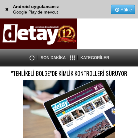
Android uygulamamız
Yükle
Google Play'de mevcut
SON DAKİKA
KATEGORİLER
"TEHLİKELİ BÖLGE"DE KİMLİK KONTROLLERİ SÜRÜYOR