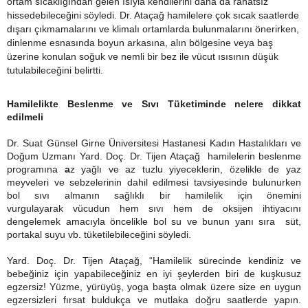
ortam sıcaklığından gelen ısıyla kendilerini daha da rahatsız
hissedebileceğini söyledi. Dr. Ataçağ hamilelere çok sıcak saatlerde
dışarı çıkmamalarını ve klimalı ortamlarda bulunmalarını önerirken,
dinlenme esnasında boyun arkasına, alın bölgesine veya baş
üzerine konulan soğuk ve nemli bir bez ile vücut ısısının düşük
tutulabileceğini belirtti.
Hamilelikte Beslenme ve Sıvı Tüketiminde nelere dikkat
edilmeli
Dr. Suat Günsel Girne Üniversitesi Hastanesi Kadın Hastalıkları ve
Doğum Uzmanı Yard. Doç. Dr. Tijen Ataçağ hamilelerin beslenme
programına
a
z yağlı ve az tuzlu yiyeceklerin, özelikle de yaz
meyveleri ve sebzelerinin dahil edilmesi tavsiyesinde bulunurken
bol sıvı almanın sağlıklı bir hamilelik için önemini
vurgulayarak
vücudun hem sıvı hem de oksijen ihtiyacını
dengelemek amacıyla öncelikle bol su ve bunun yanı sıra
süt,
portakal suyu vb. tüketilebileceğini söyledi.
Yard. Doç. Dr. Tijen Ataçağ, “
Hamilelik sürecinde kendiniz ve
bebeğiniz için yapabileceğiniz en iyi şeylerden biri de kuşkusuz
egzersiz! Yüzme, yürüyüş, yoga başta olmak üzere size en uygun
egzersizleri fırsat buldukça ve mutlaka doğru saatlerde yapın.