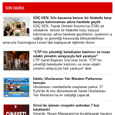
SON DAKİKA
GÜÇ-SEN: Silo kazasına benzer bir felaketle karşı
karşıya kalınmaması adına harekete geçtik
GÜÇ-SEN, Toprak Ürünleri Kurumu’na (TÜK) ait
silodakine benzer bir felaketle karşı karşıya
kalınmaması adına harekete geçtiklerini, üyelerinin iş
sağlığı ve güvenliği konusunda bilinçlendirilmesi
amacıyla Gazimağusa Limanı’dan başlayacak eğitimler düzen
“CTP’nin yönettiği belediyeler katılımcı ve insan
odaklı yönetim anlayışıyla fark yaratıyor”
CTP Genel Başkanı Sıla Usar İncirli, “CTP’nin
yönettiği belediyeler katılımcı ve insan odaklı
yönetim anlayışıyla fark yaratıyor” dedi.
İskele, Uluslararası Yarı Maraton Parkuruna
kavuştu
Uluslararası standartlarda onaylanan parkur, 27
Eylül’de ilk kez düzenlenecek İskele Uluslararası
Yarı Maratonu’na ev sahipliği yapacak.
Girne’de işlenen cinayetin ardından 7 kişi
tutuklandı!
Girne'de, Nizam Allanazarov'un bıçaklanarak hayatını