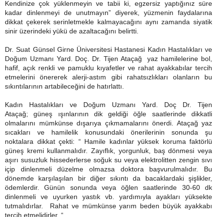
Kendinize çok yüklenmeyin ve tabii ki, egzersiz yaptığınız süre
kadar dinlenmeyi de unutmayın” diyerek,
yüzmenin faydalarına
dikkat çekerek serinletmekle kalmayacağını aynı zamanda siyatik
sinir üzerindeki yükü de azaltacağını belirtti.
Dr. Suat Günsel Girne Üniversitesi Hastanesi Kadın Hastalıkları ve
Doğum Uzmanı Yard. Doç. Dr. Tijen Ataçağ
yaz hamilelerine bol,
hafif, açık renkli ve pamuklu kıyafetler ve rahat ayakkabılar tercih
etmelerini önererek
alerji-astım gibi rahatsızlıkları olanların bu
sıkıntılarının artabileceğini de hatırlattı.
Kadın Hastalıkları ve Doğum
Uzmanı Yard. Doç Dr. Tijen
Ataçağ;
g
üneş ışınlarının dik geldiği öğle saatlerinde dikkatli
olmalarını mümkünse dışarıya çıkmamalarını
önerdi. Ataçağ yaz
sıcakları ve hamilelik konusundaki önerilerinin sonunda şu
noktalara dikkat çekti: “ H
amile kadınlar yüksek koruma faktörlü
güneş kremi kullanmalıdır. Zayıflık, yorgunluk, baş dönmesi veya
aşırı susuzluk hissederlerse soğuk su veya elektrolitten zengin sıvı
içip dinlenmeli düzelme olmazsa doktora başvurulmalıdır. Bu
dönemde karşılaşılan bir diğer sıkıntı da bacaklardaki şişlikler,
ödemlerdir. Günün sonunda veya öğlen saatlerinde 30-60 dk
dinlenmeli ve uyurken yastık vb. yardımıyla ayakları yüksekte
tutmalıdırlar. Rahat ve mümkünse yarım beden büyük ayakkabı
tercih etmelidirler. “