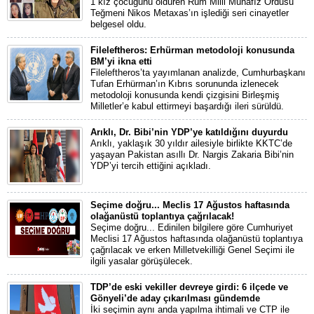
1 kız çocuğunu öldüren Rum Milli Muhafız Ordusu
Teğmeni Nikos Metaxas’ın işlediği seri cinayetler
belgesel oldu.
Fileleftheros: Erhürman metodoloji konusunda
BM’yi ikna etti
Fileleftheros’ta yayımlanan analizde, Cumhurbaşkanı
Tufan Erhürman’ın Kıbrıs sorununda izlenecek
metodoloji konusunda kendi çizgisini Birleşmiş
Milletler’e kabul ettirmeyi başardığı ileri sürüldü.
Arıklı, Dr. Bibi’nin YDP’ye katıldığını duyurdu
Arıklı, yaklaşık 30 yıldır ailesiyle birlikte KKTC’de
yaşayan Pakistan asıllı Dr. Nargis Zakaria Bibi’nin
YDP’yi tercih ettiğini açıkladı.
Seçime doğru... Meclis 17 Ağustos haftasında
olağanüstü toplantıya çağrılacak!
Seçime doğru... Edinilen bilgilere göre Cumhuriyet
Meclisi 17 Ağustos haftasında olağanüstü toplantıya
çağrılacak ve erken Milletvekilliği Genel Seçimi ile
ilgili yasalar görüşülecek.
TDP’de eski vekiller devreye girdi: 6 ilçede ve
Gönyeli’de aday çıkarılması gündemde
İki seçimin aynı anda yapılma ihtimali ve CTP ile