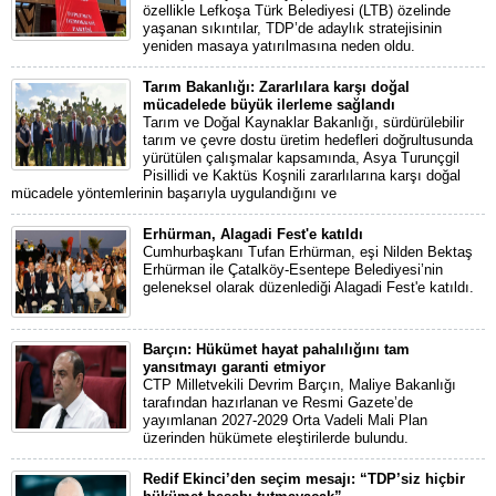
özellikle Lefkoşa Türk Belediyesi (LTB) özelinde
yaşanan sıkıntılar, TDP’de adaylık stratejisinin
yeniden masaya yatırılmasına neden oldu.
Tarım Bakanlığı: Zararlılara karşı doğal
mücadelede büyük ilerleme sağlandı
Tarım ve Doğal Kaynaklar Bakanlığı, sürdürülebilir
tarım ve çevre dostu üretim hedefleri doğrultusunda
yürütülen çalışmalar kapsamında, Asya Turunçgil
Pisillidi ve Kaktüs Koşnili zararlılarına karşı doğal
mücadele yöntemlerinin başarıyla uygulandığını ve
Erhürman, Alagadi Fest'e katıldı
Cumhurbaşkanı Tufan Erhürman, eşi Nilden Bektaş
Erhürman ile Çatalköy-Esentepe Belediyesi’nin
geleneksel olarak düzenlediği Alagadi Fest'e katıldı.
Barçın: Hükümet hayat pahalılığını tam
yansıtmayı garanti etmiyor
CTP Milletvekili Devrim Barçın, Maliye Bakanlığı
tarafından hazırlanan ve Resmi Gazete’de
yayımlanan 2027-2029 Orta Vadeli Mali Plan
üzerinden hükümete eleştirilerde bulundu.
Redif Ekinci’den seçim mesajı: “TDP’siz hiçbir