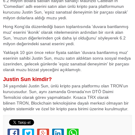
6.2 milyon dolara satılan İtalyan sanatçı Maurizio Cattelan'ın
'Comedian' adlı eserini satın alan ünlü kripto para platformunun
kurucusu Justin Sun, 'eşsiz sanatsal deneyimin bir parçası olarak'
milyon dolarlara aldığı muzu yedi.
Hong Kong'da düzenlediği basın toplantısında 'duvara bantlanmış
muz' eserini 'ikonik' olarak nitelemesinin ardından bir ısırık alan
Sun, 'muzun diğerlerinden çok daha iyi olduğunu' söyleyerek 6.2
milyon değerindeki sanat eserini yedi.
Yaklaşık 10 gün önce rekor fiyata satılan 'duvara bantlanmış muz'
eserinin sahibi Justin Sun, muzu satın aldıktan sonra sosyal medya
üzerinden, gelecek günlerde 'eşsiz sanatsal deneyimin' bir parçası
olarak muzu bizzat yiyeceğini açıklamıştı.
Justin Sun kimdir?
34 yaşındaki Justin Sun, ünlü kripto para platformu olan TRON'un
kurucusudur. Sun, aynı zamanda Grenada'nın DTÖ Daimi
Temsilcisi olarak görev yapmaktadır. Kısaca TRX olarak
bilinen TRON, Blockchain teknolojisine dayalı merkezi olmayan bir
işletim sistemidir ve özel bir kripto para birimi üzerine kurulmuştur.