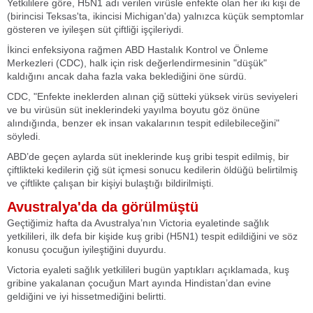
Yetkililere göre, H5N1 adı verilen virüsle enfekte olan her iki kişi de
(birincisi Teksas'ta, ikincisi Michigan'da) yalnızca küçük semptomlar
gösteren ve iyileşen süt çiftliği işçileriydi.
İkinci enfeksiyona rağmen ABD Hastalık Kontrol ve Önleme
Merkezleri (CDC), halk için risk değerlendirmesinin "düşük"
kaldığını ancak daha fazla vaka beklediğini öne sürdü.
CDC, "Enfekte ineklerden alınan çiğ sütteki yüksek virüs seviyeleri
ve bu virüsün süt ineklerindeki yayılma boyutu göz önüne
alındığında, benzer ek insan vakalarının tespit edilebileceğini"
söyledi.
ABD’de geçen aylarda süt ineklerinde kuş gribi tespit edilmiş, bir
çiftlikteki kedilerin çiğ süt içmesi sonucu kedilerin öldüğü belirtilmiş
ve çiftlikte çalışan bir kişiyi bulaştığı bildirilmişti.
Avustralya'da da görülmüştü
Geçtiğimiz hafta da Avustralya’nın Victoria eyaletinde sağlık
yetkilileri, ilk defa bir kişide kuş gribi (H5N1) tespit edildiğini ve söz
konusu çocuğun iyileştiğini duyurdu.
Victoria eyaleti sağlık yetkilileri bugün yaptıkları açıklamada, kuş
gribine yakalanan çocuğun Mart ayında Hindistan’dan evine
geldiğini ve iyi hissetmediğini belirtti.