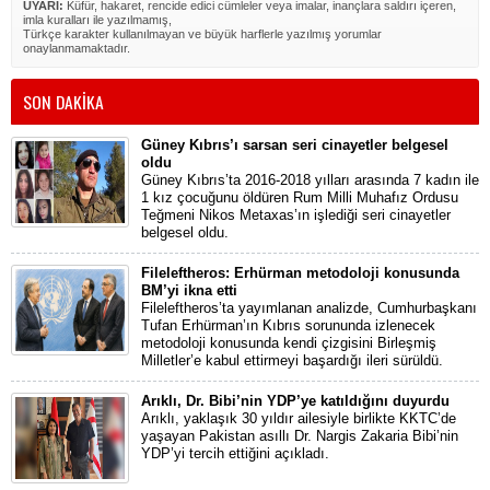
UYARI:
Küfür, hakaret, rencide edici cümleler veya imalar, inançlara saldırı içeren,
imla kuralları ile yazılmamış,
Türkçe karakter kullanılmayan ve büyük harflerle yazılmış yorumlar
onaylanmamaktadır.
SON DAKİKA
Güney Kıbrıs’ı sarsan seri cinayetler belgesel
oldu
Güney Kıbrıs’ta 2016-2018 yılları arasında 7 kadın ile
1 kız çocuğunu öldüren Rum Milli Muhafız Ordusu
Teğmeni Nikos Metaxas’ın işlediği seri cinayetler
belgesel oldu.
Fileleftheros: Erhürman metodoloji konusunda
BM’yi ikna etti
Fileleftheros’ta yayımlanan analizde, Cumhurbaşkanı
Tufan Erhürman’ın Kıbrıs sorununda izlenecek
metodoloji konusunda kendi çizgisini Birleşmiş
Milletler’e kabul ettirmeyi başardığı ileri sürüldü.
Arıklı, Dr. Bibi’nin YDP’ye katıldığını duyurdu
Arıklı, yaklaşık 30 yıldır ailesiyle birlikte KKTC’de
yaşayan Pakistan asıllı Dr. Nargis Zakaria Bibi’nin
YDP’yi tercih ettiğini açıkladı.