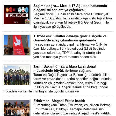
Seçime doğru... Meclis 17 Ağustos haftasında
olağanüstü toplantıya çağrılacak!
Seçime doğru... Edinilen bilgilere göre Cumhuriyet
Meclisi 17 Ağustos haftasında olağanüstü toplantıya
çağrılacak ve erken Milletvekilliği Genel Seçimi ile
ilgili yasalar görüşülecek.
TDP’de eski vekiller devreye girdi: 6 ilçede ve
Gönyeli’de aday çıkarılması gündemde
İki seçimin aynı anda yapılma ihtimali ve CTP ile
özellikle Lefkoşa Türk Belediyesi (LTB) özelinde
yaşanan sıkıntılar, TDP’de adaylık stratejisinin
yeniden masaya yatırılmasına neden oldu.
Tarım Bakanlığı: Zararlılara karşı doğal
mücadelede büyük ilerleme sağlandı
Tarım ve Doğal Kaynaklar Bakanlığı, sürdürülebilir
tarım ve çevre dostu üretim hedefleri doğrultusunda
yürütülen çalışmalar kapsamında, Asya Turunçgil
Pisillidi ve Kaktüs Koşnili zararlılarına karşı doğal
mücadele yöntemlerinin başarıyla uygulandığını ve
Erhürman, Alagadi Fest'e katıldı
Cumhurbaşkanı Tufan Erhürman, eşi Nilden Bektaş
Erhürman ile Çatalköy-Esentepe Belediyesi’nin
geleneksel olarak düzenlediği Alagadi Fest'e katıldı.