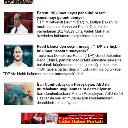
Barçın: Hükümet hayat pahalılığını tam
yansıtmayı garanti etmiyor
CTP Milletvekili Devrim Barçın, Maliye Bakanlığı
tarafından hazırlanan ve Resmi Gazete’de
yayımlanan 2027-2029 Orta Vadeli Mali Plan
üzerinden hükümete eleştirilerde bulundu.
Redif Ekinci’den seçim mesajı: “TDP’siz hiçbir
hükümet hesabı tutmayacak”
Toplumcu Demokrasi Partisi (TDP) Genel Sekreteri
Redif Ekinci, partinin Meclis’teki sandalye sayısına
bakılarak küçümsenmemesi gerektiğini belirterek,
“TDP tabela partisi değildir. Çok yakında bu ülkede,
TDP’siz hiçbir hükümet hesabı tutmayacak” dedi.
İran Cumhurbaşkanı Pezeşkiyan, ABD ile
mutabakatın uygulanmasını destekliyoruz
İran Cumhurbaşkanı Mesud Pezeşkiyan, ABD ile 14
Haziran'da varılan mutabakatın uygulanmasını
desteklediklerini söyledi.