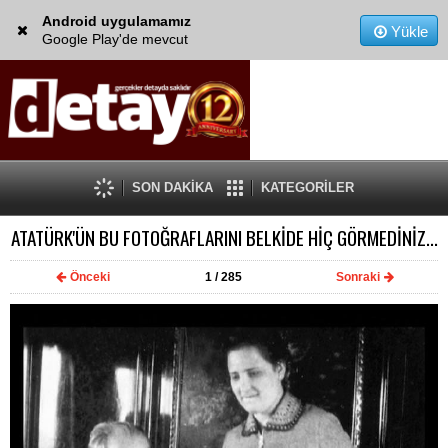
Android uygulamamız
Yükle
Google Play'de mevcut
SON DAKİKA
KATEGORİLER
ATATÜRK'ÜN BU FOTOĞRAFLARINI BELKİDE HİÇ GÖRMEDİNİZ...
Önceki
1
/ 285
Sonraki