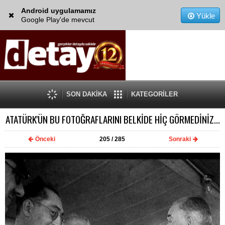
Android uygulamamız
Yükle
Google Play'de mevcut
SON DAKİKA
KATEGORİLER
ATATÜRK'ÜN BU FOTOĞRAFLARINI BELKİDE HİÇ GÖRMEDİNİZ...
Önceki
205
/ 285
Sonraki