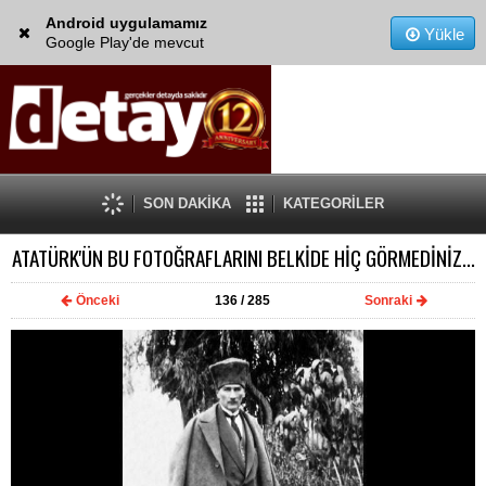
Android uygulamamız
Yükle
Google Play'de mevcut
SON DAKİKA
KATEGORİLER
ATATÜRK'ÜN BU FOTOĞRAFLARINI BELKİDE HİÇ GÖRMEDİNİZ...
Önceki
136
/ 285
Sonraki