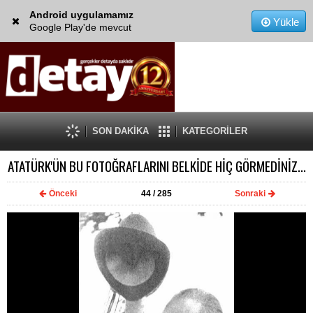
Android uygulamamız
Yükle
Google Play'de mevcut
SON DAKİKA
KATEGORİLER
ATATÜRK'ÜN BU FOTOĞRAFLARINI BELKİDE HİÇ GÖRMEDİNİZ...
Önceki
44
/ 285
Sonraki