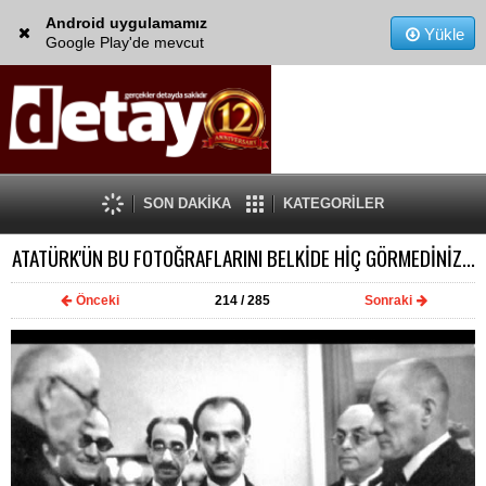
Android uygulamamız
Yükle
Google Play'de mevcut
SON DAKİKA
KATEGORİLER
ATATÜRK'ÜN BU FOTOĞRAFLARINI BELKİDE HİÇ GÖRMEDİNİZ...
Önceki
214
/ 285
Sonraki