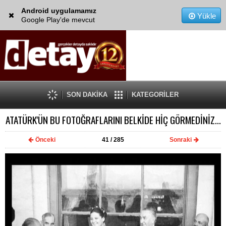
Android uygulamamız
Yükle
Google Play'de mevcut
SON DAKİKA
KATEGORİLER
ATATÜRK'ÜN BU FOTOĞRAFLARINI BELKİDE HİÇ GÖRMEDİNİZ...
Önceki
41
/ 285
Sonraki