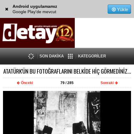
Android uygulamamız
Yükle
Google Play'de mevcut
SON DAKİKA
KATEGORİLER
ATATÜRK'ÜN BU FOTOĞRAFLARINI BELKİDE HİÇ GÖRMEDİNİZ...
Önceki
79
/ 285
Sonraki