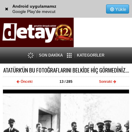
Android uygulamamız
Yükle
Google Play'de mevcut
SON DAKİKA
KATEGORİLER
ATATÜRK'ÜN BU FOTOĞRAFLARINI BELKİDE HİÇ GÖRMEDİNİZ...
Önceki
13
/ 285
Sonraki