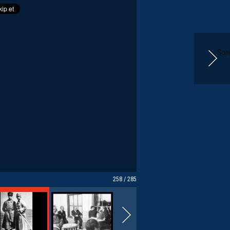
Sonr
258 / 285