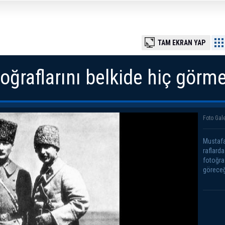
TAM EKRAN YAP
oğraflarını belkide hiç görme
Foto Gale
Mustafa
raflard
fotoğra
göreceğ