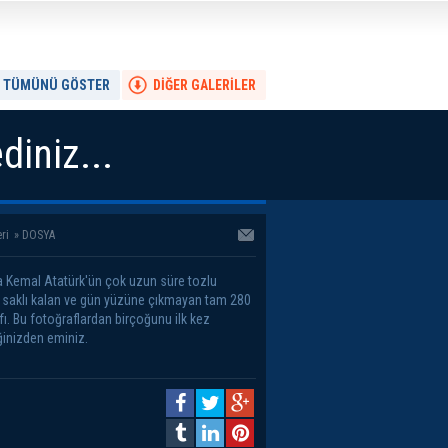
TÜMÜNÜ GÖSTER
DİĞER GALERİLER
diniz...
ri
»
DOSYA
 Kemal Atatürk'ün çok uzun süre tozlu
a saklı kalan ve gün yüzüne çıkmayan tam 280
fı. Bu fotoğraflardan birçoğunu ilk kez
inizden eminiz.