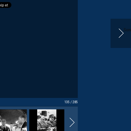
Sonr
135 / 285