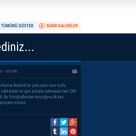
TÜMÜNÜ GÖSTER
DİĞER GALERİLER
diniz...
ri
»
DOSYA
 Kemal Atatürk'ün çok uzun süre tozlu
a saklı kalan ve gün yüzüne çıkmayan tam 280
fı. Bu fotoğraflardan birçoğunu ilk kez
inizden eminiz.