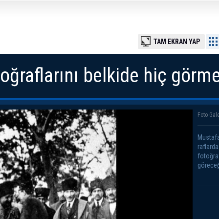
TAM EKRAN YAP
oğraflarını belkide hiç görme
Foto Gale
Mustafa
raflard
fotoğra
göreceğ