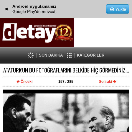
Android uygulamamız
Yükle
Google Play'de mevcut
SON DAKİKA
KATEGORİLER
ATATÜRK'ÜN BU FOTOĞRAFLARINI BELKİDE HİÇ GÖRMEDİNİZ...
Önceki
157
/ 285
Sonraki