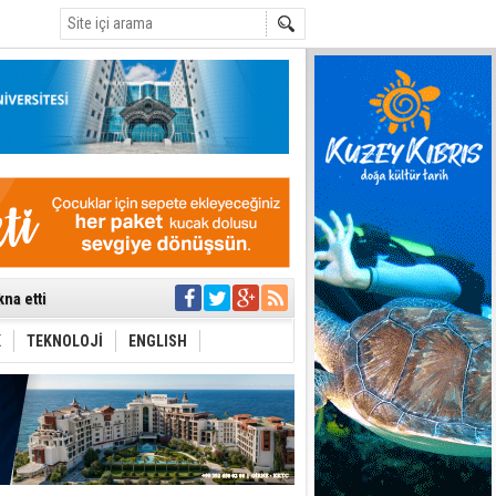
C
na etti
tü toplantıya
’de aday
K
TEKNOLOJİ
ENGLISH
yük ilerleme
ti etmiyor
t hesabı
uygulanmasını
ı