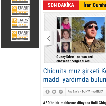
SON DAKİKA
İran Cumhu
Güney Kıbrıs’ı sarsan seri
cinayetler belgesel oldu
Chiquita muz şirketi K
maddi yardımda bulu
Ana Sayfa
»
DÜNYA
»
AMERİKA
ABD’de bir mahkeme dünyaca ünlü Chiqu