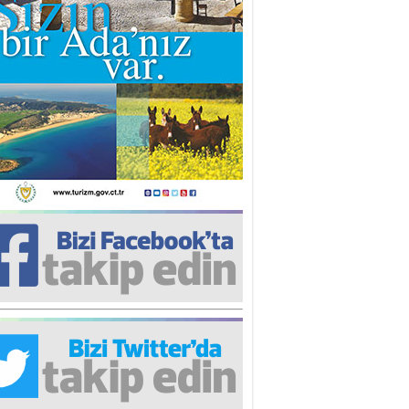
iz TUNCEL
öz göre göre…
ner ULUTAŞ
şallah St. Lois ile Hakkaido
ası gibi olmayız !...
i KİŞMİR
IRSAT VE KORKU
rgut ÇALICI
i Lakırdı da benden!
d. Doç. Ercan HOŞKARA
atırım Yapmazsan Var Olamazsın:
edefteki Kurum Kıb-Tek
na Sarro
şıma gelen skandal olayı