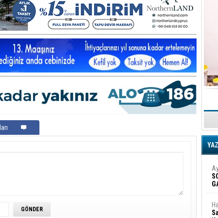
arı
YA
Ay
S
G
D
Ha
Sa