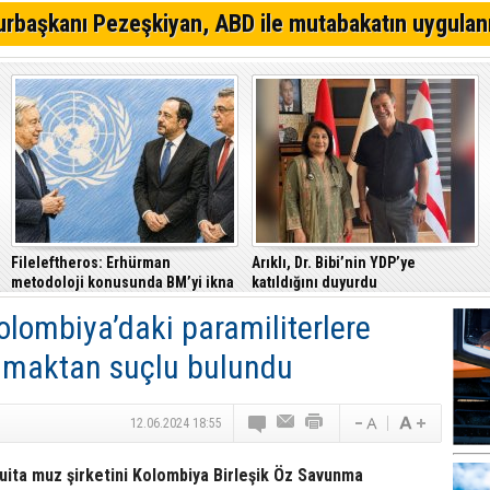
Gazimağusa-Lefkoşa ana yolunda alkollü sürücü takla a
rbaşkanı Pezeşkiyan, ABD ile mutabakatın uygulan
Eğlence mekanına tabanca ile gitti, tutuklandı
Trafik denetimlerinde 520 sürücü rapor edildi
Fileleftheros: Erhürman
Arıklı, Dr. Bibi’nin YDP’ye
metodoloji konusunda BM’yi ikna
katıldığını duyurdu
etti
olombiya’daki paramiliterlere
nmaktan suçlu bulundu
12.06.2024 18:55
ita muz şirketini Kolombiya Birleşik Öz Savunma