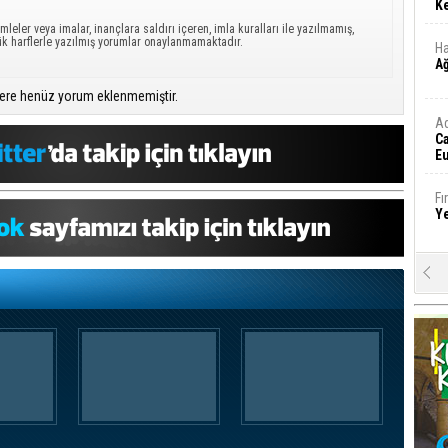
Ke
mleler veya imalar, inançlara saldırı içeren, imla kuralları ile yazılmamış,
ük harflerle yazılmış yorumlar onaylanmamaktadır.
Ha
A
ere henüz yorum eklenmemiştir.
A
C
Eu
Tü
y
Fı
Y
E
Ba
iş
Ar
2
Fa
S