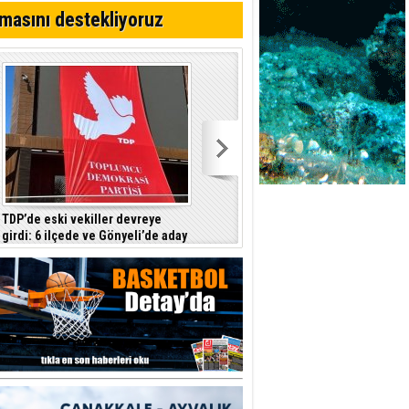
ttı
masını destekliyoruz
TDP’de eski vekiller devreye
Barçın: Hükümet hayat pahalılığını
girdi: 6 ilçede ve Gönyeli’de aday
tam yansıtmayı garanti etmiyor
çıkarılması gündemde