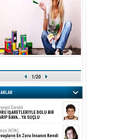
1/20
ZARLAR
şegül Garabli
ORU İŞARETLERİYLE DOLU BİR
ARİP DAVA… YA SUÇLU
EĞİLSE???
tice İNTAÇ
vaşların En Zoru İnsanın Kendi