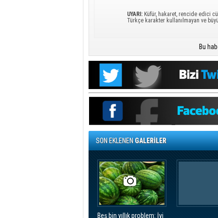
UYARI:
Küfür, hakaret, rencide edici cü
Türkçe karakter kullanılmayan ve büy
Bu hab
SON EKLENEN
GALERİLER
Beş bin yıllık problem: İyi