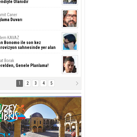
ndiyle Olanıdır
mit Caner
ğlama Duvarı
dem KAVAZ
an Bonomo ile son kez
rovizyon sahnesinde yer alan
rkiye 10 yıl aradan sonra
eniden yarışmaya dönecek mi?
rat Borak
erelden, Genele Planlama!
1
2
3
4
5
rkut YILMABAŞAR
yrak tartışmaları ve ihalesiz
ler!
if Alasya
015 SONRASI VE AKINCI.
tma Baysal
URLAR İÇİ’NDE KOLAYDIR ÖLMEK