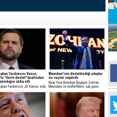
Ed
G
Ta
İn
Ad
Al
F
Tu
şkan Yardımcısı Vance,
Mamdani’nin desteklediği adaylar
İk
ın "derin devlet" tarafından
ön seçimi süpürdü
alındığını iddia etti
New York Belediye Başkanı Zohran
şkan Yardımcısı JD Vance, eski
Mamdani ve müttefikleri, salı günü
şkanı Richard Nixon ile
New York’ta yapılan Kongre ön
Yr
 Donald Trump'ın "derin devlet"
seçiminde büyük başarı elde etti.
Y
dan hedef alındığını öne sürdü.
H
Ra
Ba