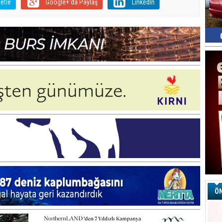
etle
Google+'da Paylaş
LinkedIn
ÖN