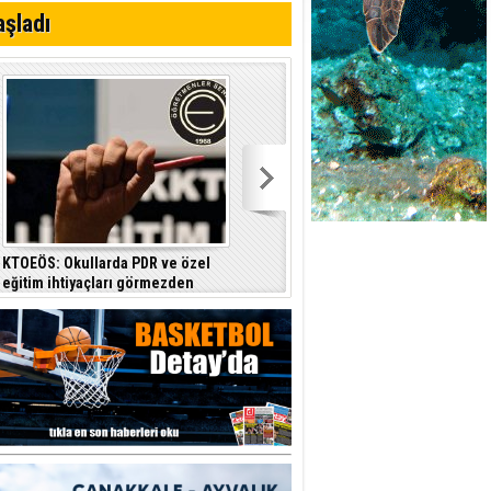
aşladı
KTOEÖS: Okullarda PDR ve özel
Basın-Sen: Sistem çöktü, ülkenin
eğitim ihtiyaçları görmezden
ihtiyacı halktan yana bir yönetim
geliniyor
anlayışıdır
a