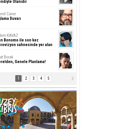
ndiyle Olanıdır
mit Caner
ğlama Duvarı
dem KAVAZ
an Bonomo ile son kez
rovizyon sahnesinde yer alan
rkiye 10 yıl aradan sonra
eniden yarışmaya dönecek mi?
rat Borak
erelden, Genele Planlama!
1
2
3
4
5
rkut YILMABAŞAR
yrak tartışmaları ve ihalesiz
ler!
if Alasya
015 SONRASI VE AKINCI.
tma Baysal
URLAR İÇİ’NDE KOLAYDIR ÖLMEK