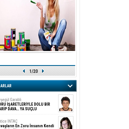
1/20
ZARLAR
şegül Garabli
ORU İŞARETLERİYLE DOLU BİR
ARİP DAVA… YA SUÇLU
EĞİLSE???
tice İNTAÇ
vaşların En Zoru İnsanın Kendi