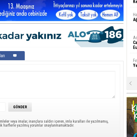
Ke
Ha
A
A
C
Eu
Tü
arı
y
Fı
Y
E
Ba
iş
Ar
2
mleler veya imalar, inançlara saldırı içeren, imla kuralları ile yazılmamış,
ük harflerle yazılmış yorumlar onaylanmamaktadır.
Fa
S