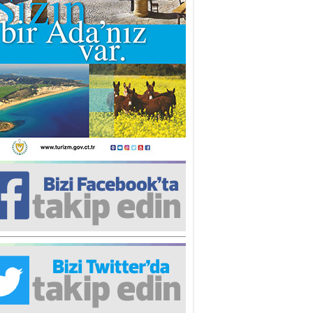
iz TUNCEL
öz göre göre…
ner ULUTAŞ
şallah St. Lois ile Hakkaido
ası gibi olmayız !...
i KİŞMİR
IRSAT VE KORKU
rgut ÇALICI
i Lakırdı da benden!
d. Doç. Ercan HOŞKARA
atırım Yapmazsan Var Olamazsın:
edefteki Kurum Kıb-Tek
na Sarro
şıma gelen skandal olayı