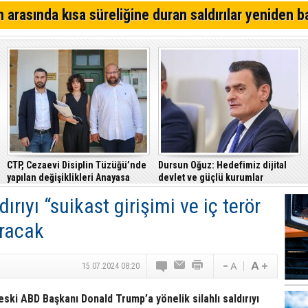
YDP'den Lefkoşa'da iddialı aday
 arasında kısa süreliğine duran saldırılar yeniden b
Lefkoşa'da bugün iki saatlik elektrik kesintisi yapılacak
Mağusa'da kim önde? İşte son anket sonuçları...
CTP, Cezaevi Disiplin Tüzüğü’nde
Dursun Oğuz: Hedefimiz dijital
yapılan değişiklikleri Anayasa
devlet ve güçlü kurumlar
Mahkemesi’ne taşıdı
dırıyı “suikast girişimi ve iç terör
uracak
15.07.2024 08:20
ski ABD Başkanı Donald Trump’a yönelik silahlı saldırıyı