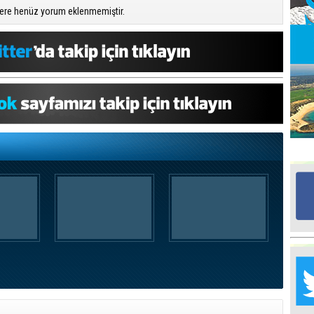
ere henüz yorum eklenmemiştir.
Ed
G
Ta
İn
Ad
Al
F
Tu
İk
Yr
Y
H
Ra
Ba