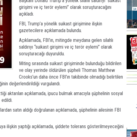
Başkanı Donald Trump’a yönelik silahlı saldırıyı “suikast
girişimi ve iç terör eylemi” olarak soruşturacağını
açıkladı.
FBI, Trump’a yönelik suikast girişimine ilişkin
gazetecilere açıklamada bulundu.
Açıklamada, FBI’ın, mitingde meydana gelen silahlı
saldırıyı “suikast girişimi ve iç terör eylemi” olarak
soruşturacağı duyuruldu.
Miting sırasında suikast girişiminde bulunduğu bildirilen
ve olay yerinde öldürülen şüpheli Thomas Matthew
Crooks’un daha önce FBI’ın takibinde olmadığı belirtilen
inin değerlendirildiği vurgulandı.
ttiği aktarılan açıklamada, ipucu bulmak amacıyla şüphelinin sosyal
edildi.
ollardan satın aldığı doğrulanan açıklamada, şüphelinin ailesinin FBI
a ilişkin yaptığı açıklamada, şiddete tolerans gösterilmeyeceğini