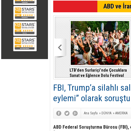
SON DAKİKA
ABD ve İran
LTB’den Surlariçi’nde Çocuklara
Sanat ve Eğlence Dolu Festival
FBI, Trump’a silahlı sal
eylemi” olarak soruşt
Ana Sayfa
»
DÜNYA
»
AMERİKA
ABD Federal Soruşturma Bürosu (FBI), e