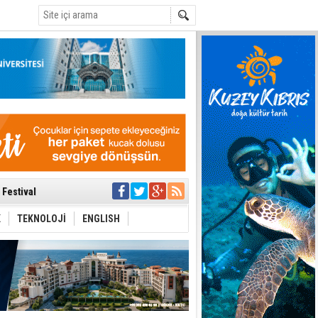
C
 Anlatmalıyız”
 Festival
i Anayasa
yaşamını yitirdi
K
TEKNOLOJİ
ENGLISH
ar
ezden geliniyor
bir yönetim
ıya kalınmaması
ı yönetim