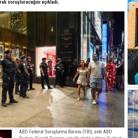
arak soruşturacağını açıkladı.
ABD Federal Soruşturma Bürosu (FBI), eski ABD