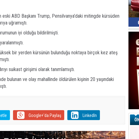
an eski ABD Başkanı Trump, Pensilvanya’daki mitingde kürsüden
ırıya uğramıştı.
umunun iyi olduğu bildirilmişti.
 yaralanmıştı.
i yüksek bir yerden kürsünün bulunduğu noktaya birçok kez ateş
mıştı.
yı suikast girişimi olarak tanımlamıştı.
nde bulunan ve olay mahallinde öldürülen kişinin 20 yaşındaki
ştı.
etle
Google+'da Paylaş
LinkedIn
ÖN