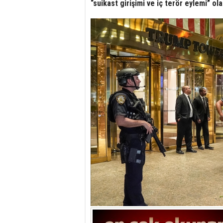
“suikast girişimi ve iç terör eylemi” ol