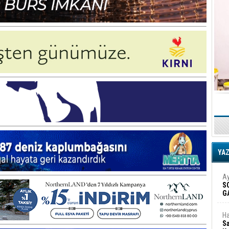
YA
Ay
S
G
D
Ha
Sa