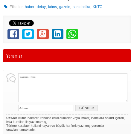
,
,
,
,
,
Etiketler:
haber
detay
kıbrıs
gazete
son dakika
KKTC
Yorumlar
UYARI:
Küfür, hakaret, rencide edici cümleler veya imalar, inançlara saldırı içeren,
imla kuralları ile yazılmamış,
Türkçe karakter kullanılmayan ve büyük harflerle yazılmış yorumlar
onaylanmamaktadır.