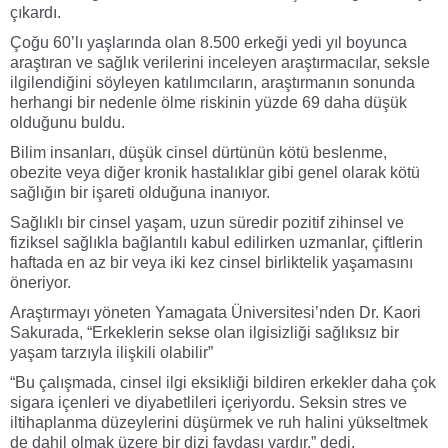
çıkardı.
Çoğu 60’lı yaşlarında olan 8.500 erkeği yedi yıl boyunca
araştıran ve sağlık verilerini inceleyen araştırmacılar, seksle
ilgilendiğini söyleyen katılımcıların, araştırmanın sonunda
herhangi bir nedenle ölme riskinin yüzde 69 daha düşük
olduğunu buldu.
Bilim insanları, düşük cinsel dürtünün kötü beslenme,
obezite veya diğer kronik hastalıklar gibi genel olarak kötü
sağlığın bir işareti olduğuna inanıyor.
Sağlıklı bir cinsel yaşam, uzun süredir pozitif zihinsel ve
fiziksel sağlıkla bağlantılı kabul edilirken uzmanlar, çiftlerin
haftada en az bir veya iki kez cinsel birliktelik yaşamasını
öneriyor.
Araştırmayı yöneten Yamagata Üniversitesi’nden Dr. Kaori
Sakurada, “Erkeklerin sekse olan ilgisizliği sağlıksız bir
yaşam tarzıyla ilişkili olabilir”
“Bu çalışmada, cinsel ilgi eksikliği bildiren erkekler daha çok
sigara içenleri ve diyabetlileri içeriyordu. Seksin stres ve
iltihaplanma düzeylerini düşürmek ve ruh halini yükseltmek
de dahil olmak üzere bir dizi faydası vardır.” dedi.