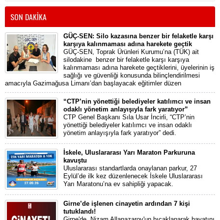
SON DAKİKA
GÜÇ-SEN: Silo kazasına benzer bir felaketle karşı
karşıya kalınmaması adına harekete geçtik
GÜÇ-SEN, Toprak Ürünleri Kurumu’na (TÜK) ait
silodakine benzer bir felaketle karşı karşıya
kalınmaması adına harekete geçtiklerini, üyelerinin iş
sağlığı ve güvenliği konusunda bilinçlendirilmesi
amacıyla Gazimağusa Limanı’dan başlayacak eğitimler düzen
“CTP’nin yönettiği belediyeler katılımcı ve insan
odaklı yönetim anlayışıyla fark yaratıyor”
CTP Genel Başkanı Sıla Usar İncirli, “CTP’nin
yönettiği belediyeler katılımcı ve insan odaklı
yönetim anlayışıyla fark yaratıyor” dedi.
İskele, Uluslararası Yarı Maraton Parkuruna
kavuştu
Uluslararası standartlarda onaylanan parkur, 27
Eylül’de ilk kez düzenlenecek İskele Uluslararası
Yarı Maratonu’na ev sahipliği yapacak.
Girne’de işlenen cinayetin ardından 7 kişi
tutuklandı!
Girne'de, Nizam Allanazarov'un bıçaklanarak hayatını