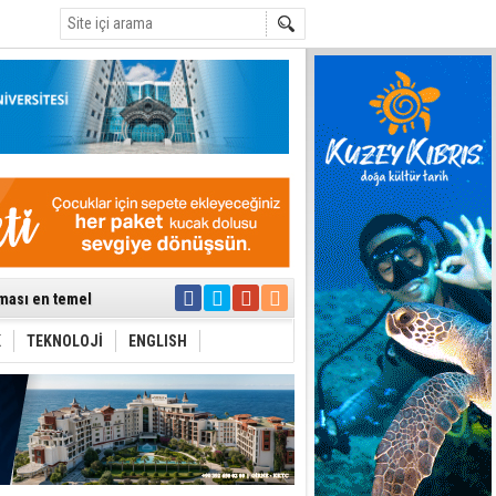
C
Çevriliyor"
alması en temel
 Anlatmalıyız”
 Festival
K
TEKNOLOJİ
ENGLISH
i Anayasa
yaşamını yitirdi
ar
ezden geliniyor
bir yönetim
ıya kalınmaması
ı yönetim