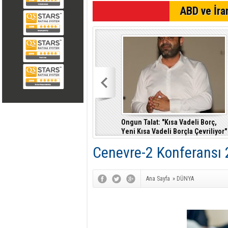
SON DAKİKA
ABD ve İran
Ongun Talat: "Kısa Vadeli Borç,
Yeni Kısa Vadeli Borçla Çevriliyor"
Cenevre-2 Konferansı 
Ana Sayfa
»
DÜNYA