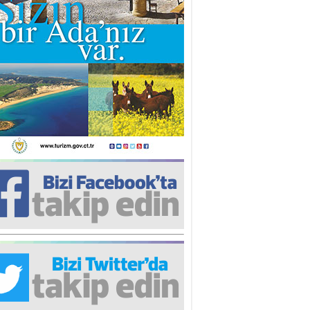
iz TUNCEL
öz göre göre…
ner ULUTAŞ
şallah St. Lois ile Hakkaido
ası gibi olmayız !...
i KİŞMİR
IRSAT VE KORKU
rgut ÇALICI
i Lakırdı da benden!
d. Doç. Ercan HOŞKARA
atırım Yapmazsan Var Olamazsın:
edefteki Kurum Kıb-Tek
na Sarro
şıma gelen skandal olayı