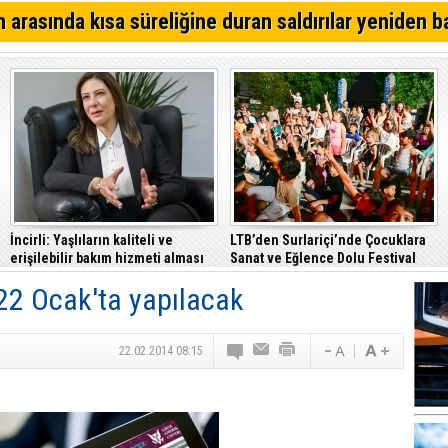
anlayışıyla fark yaratıyor”
İskele, Uluslararası Yarı Maraton Parkuruna kavuştu
 arasında kısa süreliğine duran saldırılar yeniden b
Girne’de işlenen cinayetin ardından 7 kişi tutuklandı!
YDP'den Lefkoşa'da iddialı aday
İncirli: Yaşlıların kaliteli ve
LTB’den Surlariçi’nde Çocuklara
erişilebilir bakım hizmeti alması
Sanat ve Eğlence Dolu Festival
en temel önceliğimiz
22 Ocak'ta yapılacak
22.02.2014 08:15