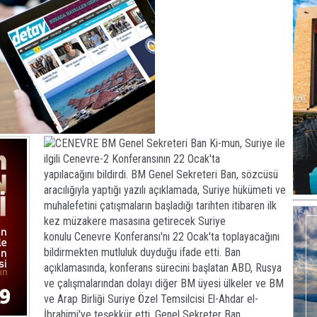
CENEVRE BM Genel Sekreteri Ban Ki-mun, Suriye ile
ilgili Cenevre-2 Konferansının 22 Ocak'ta
yapılacağını bildirdi. BM Genel Sekreteri Ban, sözcüsü
aracılığıyla yaptığı yazılı açıklamada, Suriye hükümeti ve
muhalefetini çatışmaların başladığı tarihten itibaren ilk
kez müzakere masasına getirecek Suriye
konulu Cenevre Konferansı'nı 22 Ocak'ta toplayacağını
bildirmekten mutluluk duyduğu ifade etti. Ban
açıklamasında, konferans sürecini başlatan ABD, Rusya
ve çalışmalarından dolayı diğer BM üyesi ülkeler ve BM
ve Arap Birliği Suriye Özel Temsilcisi El-Ahdar el-
İbrahimi'ye teşekkür etti. Genel Sekreter Ban