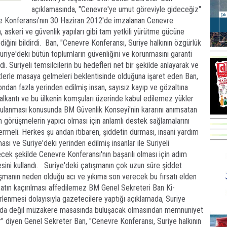
açıklamasında, "Cenevre'ye umut göreviyle gideceğiz"
vre Konferansı'nın 30 Haziran 2012'de imzalanan Cenevre
yla, askeri ve güvenlik yapıları gibi tam yetkili yürütme gücüne
iğini bildirdi. Ban, "Cenevre Konferansı, Suriye halkının özgürlük
Suriye'deki bütün toplumların güvenliğini ve korunmasını garanti
edi. Suriyeli temsilcilerin bu hedefleri net bir şekilde anlayarak ve
lerle masaya gelmeleri beklentisinde olduğuna işaret eden Ban,
ondan fazla yerinden edilmiş insan, sayısız kayıp ve gözaltına
çalkantı ve bu ülkenin komşuları üzerinde kabul edilemez yükler
 uygulanması konusunda BM Güvenlik Konseyi'nin kararını anımsatan
ın görüşmelerin yapıcı olması için anlamlı destek sağlamalarını
termeli. Herkes şu andan itibaren, şiddetin durması, insani yardım
ası ve Suriye'deki yerinden edilmiş insanlar ile Suriyeli
ecek şekilde Cenevre Konferansı'nın başarılı olması için adım
esini kullandı. Suriye'deki çatışmanın çok uzun süre şiddet
tışmanın neden olduğu acı ve yıkıma son verecek bu fırsatı elden
satın kaçırılması affedilemez BM Genel Sekreteri Ban Ki-
irlenmesi dolayısıyla gazetecilere yaptığı açıklamada, Suriye
rında değil müzakere masasında buluşacak olmasından memnuniyet
r" diyen Genel Sekreter Ban, "Cenevre Konferansı, Suriye halkının