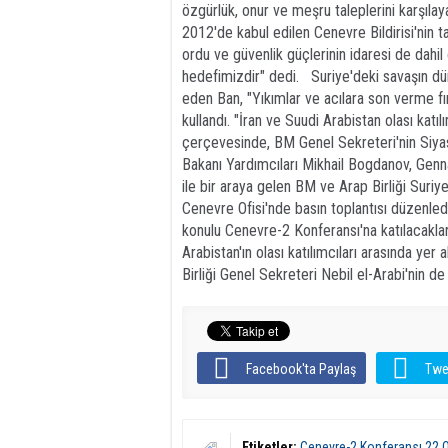
özgürlük, onur ve meşru taleplerini karşılay
2012'de kabul edilen Cenevre Bildirisi'nin tam
ordu ve güvenlik güçlerinin idaresi de dahi
hedefimizdir" dedi. Suriye'deki savaşın dün
eden Ban, "Yıkımlar ve acılara son verme fı
kullandı. "İran ve Suudi Arabistan olası katı
çerçevesinde, BM Genel Sekreteri'nin Siyas
Bakanı Yardımcıları Mikhail Bogdanov, Gen
ile bir araya gelen BM ve Arap Birliği Suri
Cenevre Ofisi'nde basın toplantısı düzenled
konulu Cenevre-2 Konferansı'na katılacakları
Arabistan'ın olası katılımcıları arasında ye
Birliği Genel Sekreteri Nebil el-Arabi'nin d
Facebook'ta Paylaş
Twe
Etiketler:
Cenevre-2 Konferansı 22 O