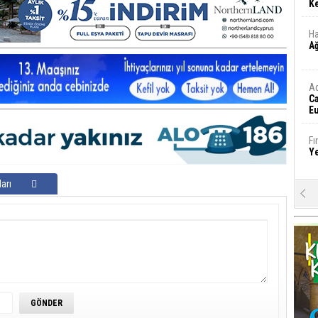
Ke
Ha
A
A
C
Eu
Tü
y
Fı
Y
arı
E
Ba
iş
Ar
2
Fa
S