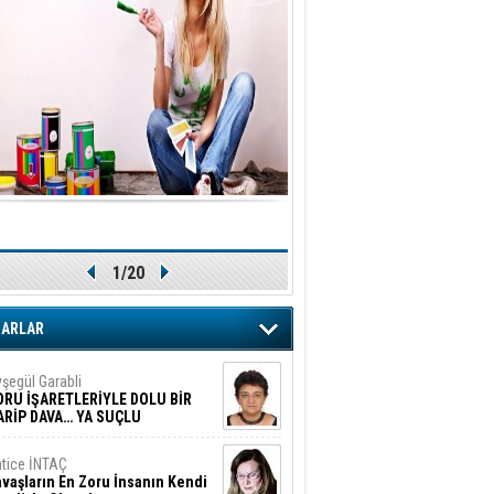
1/20
ZARLAR
şegül Garabli
ORU İŞARETLERİYLE DOLU BİR
ARİP DAVA… YA SUÇLU
EĞİLSE???
tice İNTAÇ
vaşların En Zoru İnsanın Kendi