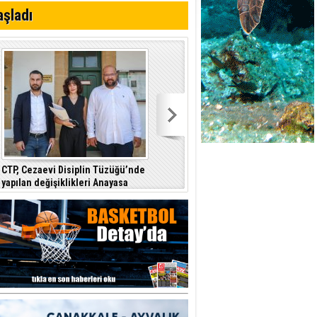
aşladı
CTP, Cezaevi Disiplin Tüzüğü’nde
Dursun Oğuz: Hedefimiz dijital
yapılan değişiklikleri Anayasa
devlet ve güçlü kurumlar
Mahkemesi’ne taşıdı