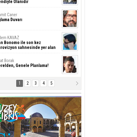
ndiyle Olanıdır
mit Caner
ğlama Duvarı
dem KAVAZ
an Bonomo ile son kez
rovizyon sahnesinde yer alan
rkiye 10 yıl aradan sonra
eniden yarışmaya dönecek mi?
rat Borak
erelden, Genele Planlama!
1
2
3
4
5
rkut YILMABAŞAR
yrak tartışmaları ve ihalesiz
ler!
if Alasya
015 SONRASI VE AKINCI.
tma Baysal
URLAR İÇİ’NDE KOLAYDIR ÖLMEK