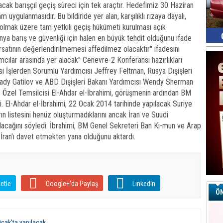
acak barışçıl geçiş süreci için tek araçtır. Hedefimiz 30 Haziran
 uygulanmasıdır. Bu bildiride yer alan, karşılıklı rızaya dayalı,
l olmak üzere tam yetkili geçiş hükümeti kurulması açık
ya barış ve güvenliği için halen en büyük tehdit olduğunu ifade
rsatının değerlendirilmemesi affedilmez olacaktır" ifadesini
lımcılar arasında yer alacak" Cenevre-2 Konferansı hazırlıkları
i İşlerden Sorumlu Yardımcısı Jeffrey Feltman, Rusya Dışişleri
nady Gatilov ve ABD Dışişleri Bakanı Yardımcısı Wendy Sherman
ye Özel Temsilcisi El-Ahdar el-İbrahimi, görüşmenin ardından BM
i. El-Ahdar el-İbrahimi, 22 Ocak 2014 tarihinde yapılacak Suriye
n listesini henüz oluşturmadıklarını ancak İran ve Suudi
r alacağını söyledi. İbrahimi, BM Genel Sekreteri Ban Ki-mun ve Arap
e İran'ı davet etmekten yana olduğunu aktardı.
etle
Google+'da Paylaş
LinkedIn
ÖN
cak'ta yapılacak