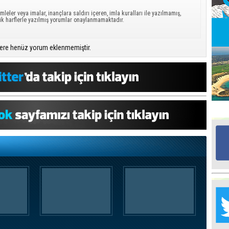
mleler veya imalar, inançlara saldırı içeren, imla kuralları ile yazılmamış,
ük harflerle yazılmış yorumlar onaylanmamaktadır.
Ed
G
ere henüz yorum eklenmemiştir.
Ta
İn
Ad
Al
F
Tu
İk
Yr
Y
H
Ra
Ba