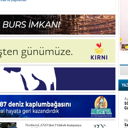
YA
Ay
S
G
D
Ha
Sa