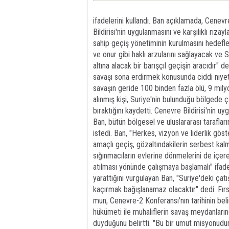
ifadelerini kullandı. Ban açıklamada, Cene
Bildirisi'nin uygulanmasını ve karşılıklı rıza
sahip geçiş yönetiminin kurulmasını hedefled
ve onur gibi haklı arzularını sağlayacak ve 
altına alacak bir barışçıl geçişin aracıdır" d
savaşı sona erdirmek konusunda ciddi niyet
savaşın geride 100 binden fazla ölü, 9 mily
alınmış kişi, Suriye'nin bulunduğu bölgede 
bıraktığını kaydetti. Cenevre Bildirisi'nin
Ban, bütün bölgesel ve uluslararası taraflar
istedi. Ban, "Herkes, vizyon ve liderlik gös
amaçlı geçiş, gözaltındakilerin serbest kalm
sığınmacıların evlerine dönmelerini de içer
atılması yönünde çalışmaya başlamalı" ifad
yarattığını vurgulayan Ban, "Suriye'deki ça
kaçırmak bağışlanamaz olacaktır" dedi. Fır
mun, Cenevre-2 Konferansı'nın tarihinin bel
hükümeti ile muhaliflerin savaş meydanla
duyduğunu belirtti. "Bu bir umut misyonudu