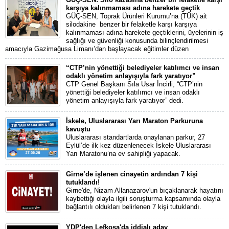
karşıya kalınmaması adına harekete geçtik
GÜÇ-SEN, Toprak Ürünleri Kurumu’na (TÜK) ait
silodakine benzer bir felaketle karşı karşıya
kalınmaması adına harekete geçtiklerini, üyelerinin iş
sağlığı ve güvenliği konusunda bilinçlendirilmesi
amacıyla Gazimağusa Limanı’dan başlayacak eğitimler düzen
“CTP’nin yönettiği belediyeler katılımcı ve insan
odaklı yönetim anlayışıyla fark yaratıyor”
CTP Genel Başkanı Sıla Usar İncirli, “CTP’nin
yönettiği belediyeler katılımcı ve insan odaklı
yönetim anlayışıyla fark yaratıyor” dedi.
İskele, Uluslararası Yarı Maraton Parkuruna
kavuştu
Uluslararası standartlarda onaylanan parkur, 27
Eylül’de ilk kez düzenlenecek İskele Uluslararası
Yarı Maratonu’na ev sahipliği yapacak.
Girne’de işlenen cinayetin ardından 7 kişi
tutuklandı!
Girne'de, Nizam Allanazarov'un bıçaklanarak hayatını
kaybettiği olayla ilgili soruşturma kapsamında olayla
bağlantılı oldukları belirlenen 7 kişi tutuklandı.
YDP'den Lefkoşa'da iddialı aday