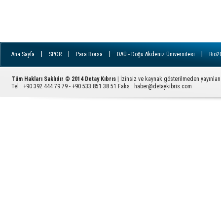
|
|
|
|
Ana Sayfa
SPOR
Para Borsa
DAÜ - Doğu Akdeniz Üniversitesi
Rio2
|
|
|
|
İletişim
YDÜ - Yakın Doğu Üniversitesi
FILE
Ziyaretçi Defteri
GÜ - 
|
|
|
|
|
|
|
Avrupa
RSS
ARUCAD
EMEK
KADIN
İngiltere
YAŞAM
Tüm Hakları Saklıdır © 2014 Detay Kıbrıs
| İzinsiz ve kaynak gösterilmeden yayınla
|
PARA
Sektörel Haber
Tel : +90 392 444 79 79 - +90 533 851 38 51 Faks :
haber@detaykibris.com