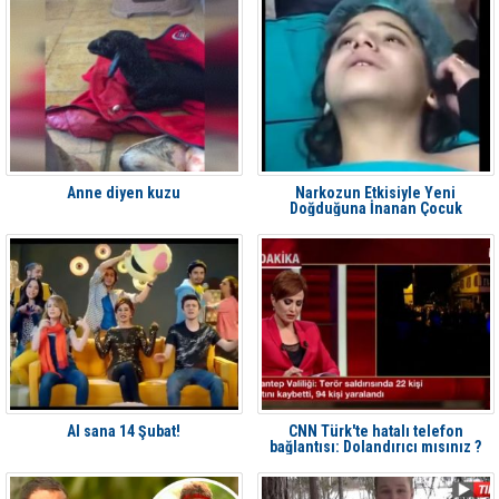
Anne diyen kuzu
Narkozun Etkisiyle Yeni
Doğduğuna İnanan Çocuk
Al sana 14 Şubat!
CNN Türk'te hatalı telefon
bağlantısı: Dolandırıcı mısınız ?