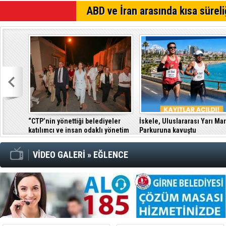
Kıbrıs Türk
SON DAKİKA
ABD ve İran arasında kısa süreli
64. Gelene
Özersay, DA
“CTP’nin yönettiği belediyeler
İskele, Uluslararası Yarı Ma
katılımcı ve insan odaklı yönetim
Parkuruna kavuştu
anlayışıyla fark yaratıyor”
VİDEO GALERİ
»
EĞLENCE