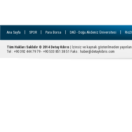
|
|
|
|
Ana Sayfa
SPOR
Para Borsa
DAÜ - Doğu Akdeniz Üniversitesi
Rio2
|
|
|
|
İletişim
YDÜ - Yakın Doğu Üniversitesi
FILE
Ziyaretçi Defteri
GÜ - 
|
|
|
|
|
|
|
Avrupa
RSS
ARUCAD
EMEK
KADIN
İngiltere
YAŞAM
Tüm Hakları Saklıdır © 2014 Detay Kıbrıs
| İzinsiz ve kaynak gösterilmeden yayınla
|
PARA
Sektörel Haber
Tel : +90 392 444 79 79 - +90 533 851 38 51 Faks :
haber@detaykibris.com