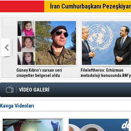
Gazimağusa
İran Cumhurbaşkanı Pezeşkiyan
Eğlence mek
Trafik den
Güney Kıbrıs’ı sarsan seri
Fileleftheros: Erhürman
cinayetler belgesel oldu
metodoloji konusunda BM’yi
etti
VİDEO GALERİ
Kavga Videoları