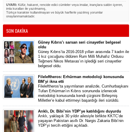
UYARI:
Küfür, hakaret, rencide edici cümleler veya imalar, inançlara saldırı içeren,
imla kuralları ile yazılmamış,
Türkçe karakter kullanılmayan ve büyük harflerle yazılmış yorumlar
onaylanmamaktadır.
SON DAKİKA
Güney Kıbrıs’ı sarsan seri cinayetler belgesel
oldu
Güney Kıbrıs’ta 2016-2018 yılları arasında 7 kadın ile
1 kız çocuğunu öldüren Rum Milli Muhafız Ordusu
Teğmeni Nikos Metaxas’ın işlediği seri cinayetler
belgesel oldu.
Fileleftheros: Erhürman metodoloji konusunda
BM’yi ikna etti
Fileleftheros’ta yayımlanan analizde, Cumhurbaşkanı
Tufan Erhürman’ın Kıbrıs sorununda izlenecek
metodoloji konusunda kendi çizgisini Birleşmiş
Milletler’e kabul ettirmeyi başardığı ileri sürüldü.
Arıklı, Dr. Bibi’nin YDP’ye katıldığını duyurdu
Arıklı, yaklaşık 30 yıldır ailesiyle birlikte KKTC’de
yaşayan Pakistan asıllı Dr. Nargis Zakaria Bibi’nin
YDP’yi tercih ettiğini açıkladı.