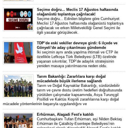
Seçime doğru... Meclis 17 Ağustos haftasında
olağanüstü toplantıya çağrılacak!
Seçime doğru... Edinilen bilgilere göre Cumhuriyet
Meclisi 17 Ağustos haftasında olağanüstü toplantıya
çağrılacak ve erken Milletvekilliği Genel Seçimi ile
ilgili yasalar görüşülecek.
TDP’de eski vekiller devreye girdi: 6 ilçede ve
Gönyeli’de aday çıkarılması gündemde
İki seçimin aynı anda yapılma ihtimali ve CTP ile
özellikle Lefkoşa Türk Belediyesi (LTB) özelinde
yaşanan sıkıntılar, TDP’de adaylık stratejisinin
yeniden masaya yatırılmasına neden oldu.
Tarım Bakanlığı: Zararlılara karşı doğal
mücadelede büyük ilerleme sağlandı
Tarım ve Doğal Kaynaklar Bakanlığı, sürdürülebilir
tarım ve çevre dostu üretim hedefleri doğrultusunda
yürütülen çalışmalar kapsamında, Asya Turunçgil
Pisillidi ve Kaktüs Koşnili zararlılarına karşı doğal
mücadele yöntemlerinin başarıyla uygulandığını ve
Erhürman, Alagadi Fest'e katıldı
Cumhurbaşkanı Tufan Erhürman, eşi Nilden Bektaş
Erhürman ile Çatalköy-Esentepe Belediyesi’nin