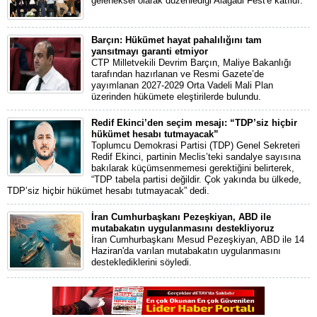
geleneksel olarak düzenlediği Alagadi Fest'e katıldı.
Barçın: Hükümet hayat pahalılığını tam
yansıtmayı garanti etmiyor
CTP Milletvekili Devrim Barçın, Maliye Bakanlığı
tarafından hazırlanan ve Resmi Gazete’de
yayımlanan 2027-2029 Orta Vadeli Mali Plan
üzerinden hükümete eleştirilerde bulundu.
Redif Ekinci’den seçim mesajı: “TDP’siz hiçbir
hükümet hesabı tutmayacak”
Toplumcu Demokrasi Partisi (TDP) Genel Sekreteri
Redif Ekinci, partinin Meclis’teki sandalye sayısına
bakılarak küçümsenmemesi gerektiğini belirterek,
“TDP tabela partisi değildir. Çok yakında bu ülkede,
TDP’siz hiçbir hükümet hesabı tutmayacak” dedi.
İran Cumhurbaşkanı Pezeşkiyan, ABD ile
mutabakatın uygulanmasını destekliyoruz
İran Cumhurbaşkanı Mesud Pezeşkiyan, ABD ile 14
Haziran'da varılan mutabakatın uygulanmasını
desteklediklerini söyledi.