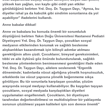
yüksek kan yağları, sıvı kaybı gibi ciddi yan etkiler
görüldüğünü belirten Yrd. Doç. Dr. Taygun Dayı, “Ayrıca, bu
diyetler ishal ya da kabızlık gibi sindirim sorunlarına da yol
açabiliyor” ifadelerini kullandı.
Anne babalar dikkat!
Anne ve babalara bu konuda önemli bir sorumluluk
düştüğünü belirten Yakın Doğu Üniversitesi Hastanesi Pediatri
Diyetisyeni Yrd. Doç. Dr. Taygun Dayı, çocukları sosyal
medyanın etkilerinden korumak ve sağlıklı beslenme
alışkanlıkları kazandırmak için bilinçli adımlar atılması
gerektiğinin altını çizdi. Çocukların; bireysel gereksinimleri,
tıbbi ve aile öyküsü göz önünde bulundurularak, sağlıklı
beslenme yöntemlerinin benimsenmesi gerektiğini ifade eden
Yrd. Doç. Dr. Taygun Dayı, ailelere seslenerek “Ergenlik
döneminde; kadınlarda vücut ağırlığına yönelik hoşnutsuzluk,
erkeklerde ise vücut yapısına yönelik beğenmeme sıkça
görülüyor. Bu tür sorunlarla karşılaşan çocuklar, çözüm
arayışında sosyal medyayı kullanabiliyor. Bu kaygıları taşıyan
çocukların, sosyal medyada karşılaştıkları diyetleri
uygulamaları engellenmeli. Çocukların, bir diyetisyen
tarafından değerlendirilmesi ve multidisipliner bir yaklaşımla
sorunun çözülmesi yaşam kaliteleri için son derece önemli”