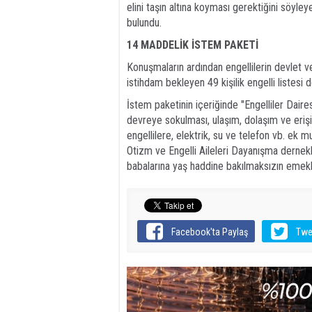
elini taşın altına koyması gerektiğini söyl
bulundu.
14 MADDELİK İSTEM PAKETİ
Konuşmaların ardından engellilerin devlet ve
istihdam bekleyen 49 kişilik engelli listesi 
İstem paketinin içeriğinde "Engelliler Daire
devreye sokulması, ulaşım, dolaşım ve erişi
engellilere, elektrik, su ve telefon vb. ek m
Otizm ve Engelli Aileleri Dayanışma dernekl
babalarına yaş haddine bakılmaksızın emekli
Facebook'ta Paylaş
Twe