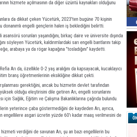
arının hizmete açılmasının da diğer üzüntü kaynakları olduğunu
runlara da dikkat çeken Yücetürk, 2023'ten bugüne 70 kişinin
 donanımlı engelli gençlerin halen iş beklediğini belirtti.
 asansörü sorunları yaşandığını, birkaç daire ve üniversite dışında
nı söyleyen Yücetürk, kaldırımlardaki sarı engelli bantlarını takip
ireğe, arabaya ya da rögar kapağına "tosladığını" kaydetti.
efia Arı da, özellikle 0-2 yaş aralığını da kapsayacak, kucaklayıcı
ğitim branş öğretmenlerinin eksikliğine dikkat çekti.
 karşılanması gerektiğini, ancak bu hizmetin devlet tarafından
yüksek olduğu eleştirisini dile getiren Arı, engelli sorunlarını
sı için Sağlık, Eğitim ve Çalışma Bakanlıklarına çağrıda bulundu.
ilerin yeterince çaba göstermediğini de kaydeden Arı, ayrıca,
n engellilere asgari ücretin yüzde 60'ı kadar maaş verilmesini de
ÖN
hizmeti verdiğini de savunan Arı, şu an bazı engellilerin bu