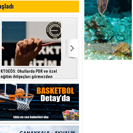
aşladı
KTOEÖS: Okullarda PDR ve özel
Basın-Sen: Sistem çöktü, ülkenin
eğitim ihtiyaçları görmezden
ihtiyacı halktan yana bir yönetim
geliniyor
anlayışıdır
a