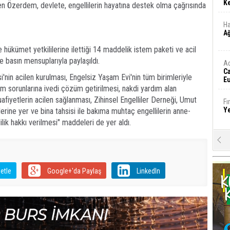
Ke
eyen Özerdem, devlete, engellilerin hayatına destek olma çağrısında
Ha
A
 hükümet yetkililerine ilettiği 14 maddelik istem paketi ve acil
de basın mensuplarıyla paylaşıldı.
A
C
si'nin acilen kurulması, Engelsiz Yaşam Evi'nin tüm birimleriyle
Eu
Tü
m sorunlarına ivedi çözüm getirilmesi, nakdi yardım alan
y
uafiyetlerin acilen sağlanması, Zihinsel Engelliler Derneği, Umut
Fı
Y
erine yer ve bina tahsisi ile bakıma muhtaç engellilerin anne-
lik hakkı verilmesi" maddeleri de yer aldı.
E
Ba
iş
etle
Google+'da Paylaş
LinkedIn
Ar
2
Fa
S