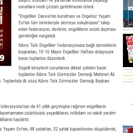
ulaşım, istihdam ve yardımlar konusunda yaşadığı
sorunlara ivedi çözüm getirilmesini istedi.
"Engelliler Dairesi'nin kurulması ve Engelsiz Yaşam
Evi'nin tüm birimleriyle devreye sokulmasını" talep
eden federasyon, devletin, engellilerin sesini duyması
gerektiğini vurguladı.
Kıbrıs Türk Engelliler Federasyonuna bağlı derneklerin
başkanları, 10-16 Mayıs Engelliler Haftası dolayısıyla
basın toplantısı düzenledi.
Engelli bireylerin sorunlarına dikkat çekilen basın
toplantısı Kıbrıs Türk Görmezler Derneği Mehmet Ali
dı. Toplantıda ilk sözü Kıbrıs Türk Görmezler Derneği Başkanı
r Federasyonu'nun da 41 yıllık geçmişine rağmen engellilerin
ağlayamamanın üzüntüsünü yaşadıklarını, istihdam ve nakdi yardım
klarını kaydetti.
iz Yaşam Evi'nin, 48 yataktan, 32 yatak kapasitesine düşürülerek,