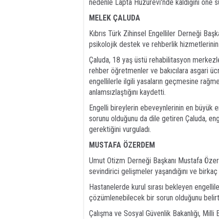
nedenle Lapta Huzurevi'nde kaldığını öne sür
MELEK ÇALUDA
Kıbrıs Türk Zihinsel Engelliler Derneği Başka
psikolojik destek ve rehberlik hizmetlerinin 
Çaluda, 18 yaş üstü rehabilitasyon merkezler
rehber öğretmenler ve bakıcılara asgari üc
engellilerle ilgili yasaların geçmesine rağ
anlamsızlaştığını kaydetti.
Engelli bireylerin ebeveynlerinin en büyük e
sorunu olduğunu da dile getiren Çaluda, eng
gerektiğini vurguladı.
MUSTAFA ÖZERDEM
Umut Otizm Derneği Başkanı Mustafa Özerdem
sevindirici gelişmeler yaşandığını ve birka
Hastanelerde kurul sırası bekleyen engelli
çözümlenebilecek bir sorun olduğunu belirtt
Çalışma ve Sosyal Güvenlik Bakanlığı, Milli 