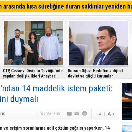
YDP'den Lefkoşa'da iddialı aday
 arasında kısa süreliğine duran saldırılar yeniden b
Lefkoşa'da bugün iki saatlik elektrik kesintisi yapılacak
Mağusa'da kim önde? İşte son anket sonuçları...
CTP, Cezaevi Disiplin Tüzüğü’nde
Dursun Oğuz: Hedefimiz dijital
yapılan değişiklikleri Anayasa
devlet ve güçlü kurumlar
Mahkemesi’ne taşıdı
u'ndan 14 maddelik istem paketi:
sini duymalı
LIK
11.05.2026 16:33
m ve erişim sorunlarına acil çözüm çağrısı yaparken, 14