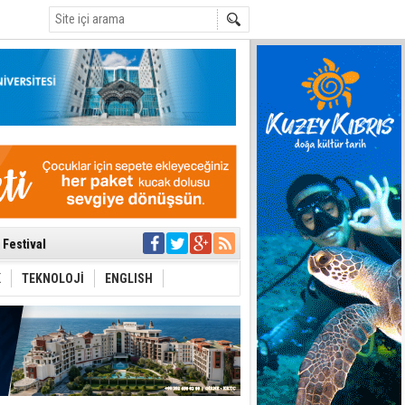
C
 Anlatmalıyız”
 Festival
i Anayasa
yaşamını yitirdi
K
TEKNOLOJİ
ENGLISH
ar
ezden geliniyor
bir yönetim
ıya kalınmaması
ı yönetim