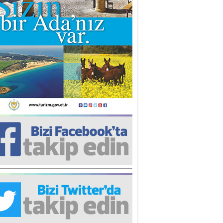
iz TUNCEL
öz göre göre…
ner ULUTAŞ
şallah St. Lois ile Hakkaido
ası gibi olmayız !...
i KİŞMİR
IRSAT VE KORKU
rgut ÇALICI
i Lakırdı da benden!
d. Doç. Ercan HOŞKARA
atırım Yapmazsan Var Olamazsın:
edefteki Kurum Kıb-Tek
na Sarro
şıma gelen skandal olayı