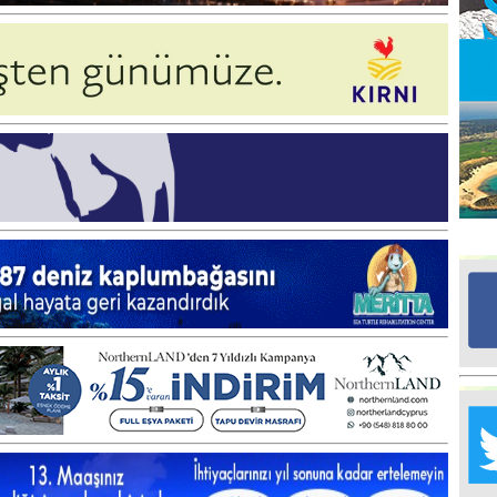
Ed
G
Ta
İn
Ad
Al
F
Tu
İk
Yr
Y
H
Ra
Ba