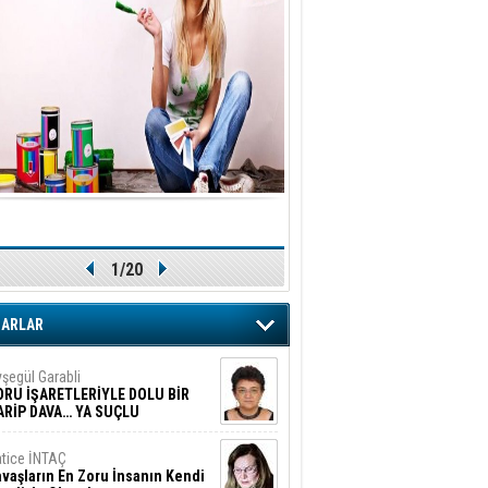
1/20
ZARLAR
şegül Garabli
ORU İŞARETLERİYLE DOLU BİR
ARİP DAVA… YA SUÇLU
EĞİLSE???
tice İNTAÇ
vaşların En Zoru İnsanın Kendi