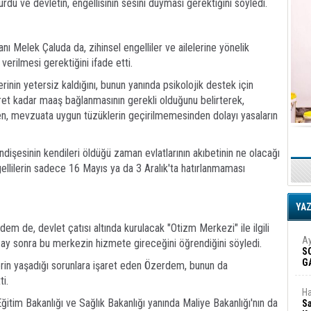
dü ve devletin, engellisinin sesini duyması gerektiğini söyledi.
nı Melek Çaluda da, zihinsel engelliler ve ailelerine yönelik
verilmesi gerektiğini ifade etti.
inin yetersiz kaldığını, bunun yanında psikolojik destek için
ret kadar maaş bağlanmasının gerekli olduğunu belirterek,
men, mevzuata uygun tüzüklerin geçirilmemesinden dolayı yasaların
ndişesinin kendileri öldüğü zaman evlatlarının akıbetinin ne olacağı
ellilerin sadece 16 Mayıs ya da 3 Aralık'ta hatırlanmaması
YA
 de, devlet çatısı altında kurulacak "Otizm Merkezi" ile ilgili
Ay
ç ay sonra bu merkezin hizmete gireceğini öğrendiğini söyledi.
S
G
lerin yaşadığı sorunlara işaret eden Özerdem, bunun da
D
i.
Ha
Eğitim Bakanlığı ve Sağlık Bakanlığı yanında Maliye Bakanlığı'nın da
Sa