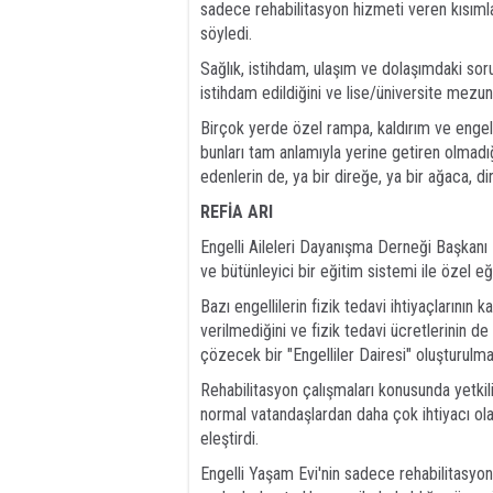
sadece rehabilitasyon hizmeti veren kısıml
söyledi.
Sağlık, istihdam, ulaşım ve dolaşımdaki so
istihdam edildiğini ve lise/üniversite mezunu
Birçok yerde özel rampa, kaldırım ve engelli
bunları tam anlamıyla yerine getiren olmadığı
edenlerin de, ya bir direğe, ya bir ağaca, d
REFİA ARI
Engelli Aileleri Dayanışma Derneği Başkanı R
ve bütünleyici bir eğitim sistemi ile özel e
Bazı engellilerin fizik tedavi ihtiyaçlarının
verilmediğini ve fizik tedavi ücretlerinin de 
çözecek bir "Engelliler Dairesi" oluşturulma
Rehabilitasyon çalışmaları konusunda yetkil
normal vatandaşlardan daha çok ihtiyacı ola
eleştirdi.
Engelli Yaşam Evi'nin sadece rehabilitasyon 