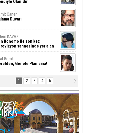
ndiyle Olanıdır
mit Caner
ğlama Duvarı
dem KAVAZ
an Bonomo ile son kez
rovizyon sahnesinde yer alan
rkiye 10 yıl aradan sonra
eniden yarışmaya dönecek mi?
rat Borak
erelden, Genele Planlama!
1
2
3
4
5
rkut YILMABAŞAR
yrak tartışmaları ve ihalesiz
ler!
if Alasya
015 SONRASI VE AKINCI.
tma Baysal
URLAR İÇİ’NDE KOLAYDIR ÖLMEK