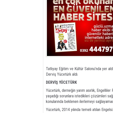
Tatlıyay Eğitim ve Kültür Salonu’nda yer al
Derviş Yücetürk aldı.
DERVİŞ YÜCETÜRK
Yücetürk, derneğin yarım asırlık, Engellile
yaşadığı sorunlara istedikleri çözümleri s
konularında beklenen ilerlemeyi sağlayamadı
Yücetürk, 2014 yılında temeli atılan Engels