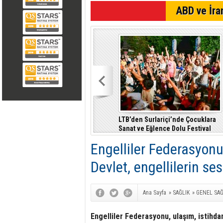
SON DAKİKA
ABD ve İran
LTB’den Surlariçi’nde Çocuklara
Sanat ve Eğlence Dolu Festival
Engelliler Federasyon
Devlet, engellilerin se
Ana Sayfa
»
SAĞLIK
»
GENEL SAĞ
Engelliler Federasyonu, ulaşım, istihda