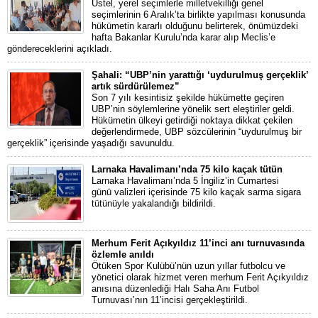
Üstel, yerel seçimlerle milletvekilliği genel
seçimlerinin 6 Aralık’ta birlikte yapılması konusunda
hükümetin kararlı olduğunu belirterek, önümüzdeki
hafta Bakanlar Kurulu’nda karar alıp Meclis’e
göndereceklerini açıkladı.
Şahali: “UBP’nin yarattığı ‘uydurulmuş gerçeklik’
artık sürdürülemez”
Son 7 yılı kesintisiz şekilde hükümette geçiren
UBP’nin söylemlerine yönelik sert eleştiriler geldi.
Hükümetin ülkeyi getirdiği noktaya dikkat çekilen
değerlendirmede, UBP sözcülerinin “uydurulmuş bir
gerçeklik” içerisinde yaşadığı savunuldu.
Larnaka Havalimanı’nda 75 kilo kaçak tütün
Larnaka Havalimanı’nda 5 İngiliz’in Cumartesi
günü valizleri içerisinde 75 kilo kaçak sarma sigara
tütünüyle yakalandığı bildirildi.
Merhum Ferit Açıkyıldız 11’inci anı turnuvasında
özlemle anıldı
Ötüken Spor Kulübü’nün uzun yıllar futbolcu ve
yönetici olarak hizmet veren merhum Ferit Açıkyıldız
anısına düzenlediği Halı Saha Anı Futbol
Turnuvası’nın 11’incisi gerçekleştirildi.