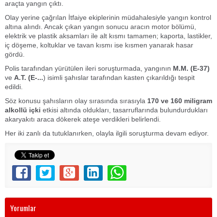
araçta yangın çıktı.
Olay yerine çağrılan İtfaiye ekiplerinin müdahalesiyle yangın kontrol
altına alındı. Ancak çıkan yangın sonucu aracın motor bölümü,
elektrik ve plastik aksamları ile alt kısmı tamamen; kaporta, lastikler,
iç döşeme, koltuklar ve tavan kısmı ise kısmen yanarak hasar
gördü.
Polis tarafından yürütülen ileri soruşturmada, yangının
M.M. (E-37)
ve
A.T. (E-...
) isimli şahıslar tarafından kasten çıkarıldığı tespit
edildi.
Söz konusu şahısların olay sırasında sırasıyla
170 ve 160 miligram
alkollü içki
etkisi altında oldukları, tasarruflarında bulundurdukları
akaryakıtı araca dökerek ateşe verdikleri belirlendi.
Her iki zanlı da tutuklanırken, olayla ilgili soruşturma devam ediyor.
Yorumlar