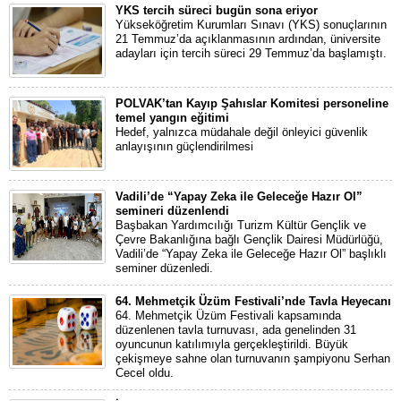
YKS tercih süreci bugün sona eriyor
Yükseköğretim Kurumları Sınavı (YKS) sonuçlarının
21 Temmuz’da açıklanmasının ardından, üniversite
adayları için tercih süreci 29 Temmuz’da başlamıştı.
POLVAK’tan Kayıp Şahıslar Komitesi personeline
temel yangın eğitimi
Hedef, yalnızca müdahale değil önleyici güvenlik
anlayışının güçlendirilmesi
Vadili’de “Yapay Zeka ile Geleceğe Hazır Ol”
semineri düzenlendi
Başbakan Yardımcılığı Turizm Kültür Gençlik ve
Çevre Bakanlığına bağlı Gençlik Dairesi Müdürlüğü,
Vadili’de “Yapay Zeka ile Geleceğe Hazır Ol” başlıklı
seminer düzenledi.
64. Mehmetçik Üzüm Festivali’nde Tavla Heyecanı
64. Mehmetçik Üzüm Festivali kapsamında
düzenlenen tavla turnuvası, ada genelinden 31
oyuncunun katılımıyla gerçekleştirildi. Büyük
çekişmeye sahne olan turnuvanın şampiyonu Serhan
Cecel oldu.