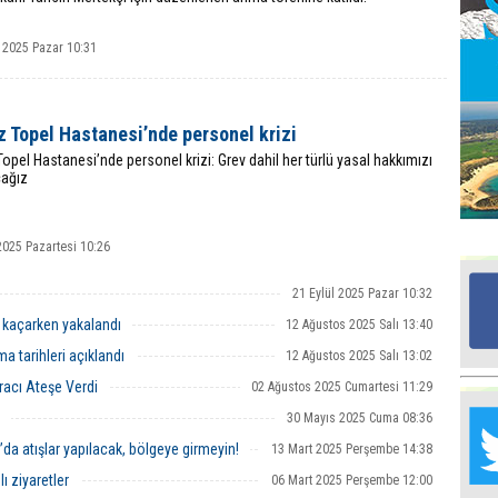
 2025 Pazar 10:31
Ed
G
 Topel Hastanesi’nde personel krizi
Ta
İn
opel Hastanesi’nde personel krizi: Grev dahil her türlü yasal hakkımızı
Ad
cağız
Al
F
2025 Pazartesi 10:26
21 Eylül 2025 Pazar 10:32
Tu
İk
en kaçarken yakalandı
12 Ağustos 2025 Salı 13:40
a tarihleri açıklandı
12 Ağustos 2025 Salı 13:02
Aracı Ateşe Verdi
02 Ağustos 2025 Cumartesi 11:29
Yr
Y
30 Mayıs 2025 Cuma 08:36
H
a atışlar yapılacak, bölgeye girmeyin!
13 Mart 2025 Perşembe 14:38
Ra
ı ziyaretler
06 Mart 2025 Perşembe 12:00
Ba