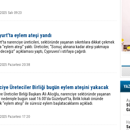
 2025 Salı 09:23
urt'ta eylem ateşi yandı
t’ta narenciye üreticileri, sektöründe yaşanan sıkıntılara dikkat çekmek
 “eylem ateşi” yaktı. Üreticiler, “Sonuç alınana kadar ateşi yakmaya
eceğiz” açıklaması yaptı, Cypruvex’i istifaya çağırdı.
 2025 Pazartesi 20:38
iye Üreteciler Birliği bugün eylem ateşini yakacak
YA
e Üreticiler Birliği Başkanı Ali Alioğlu, narenciye sektöründe yaşanan
 nedeniyle bugün saat 16.00’da Güzelyurt’ta, Birlik lokali önünde
Ay
k “eylem ateşi” ile süresiz eylem başlatacaklarını açıkladı.
S
G
D
 2025 Pazartesi 17:20
Ha
Sa