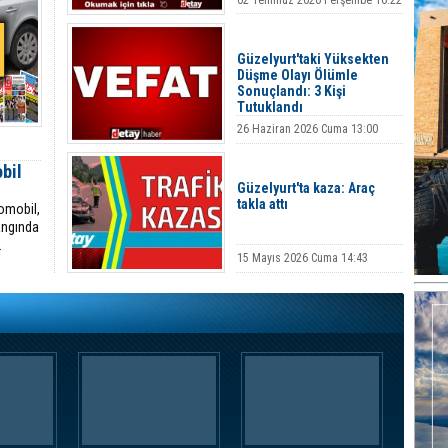
02 Temmuz 2026 Perşembe 16:22
Güzelyurt'taki Yüksekten
Düşme Olayı Ölümle
Sonuçlandı: 3 Kişi
Tutuklandı
26 Haziran 2026 Cuma 13:00
bil
Güzelyurt'ta kaza: Araç
takla attı
tomobil,
angında
.
15 Mayıs 2026 Cuma 14:43