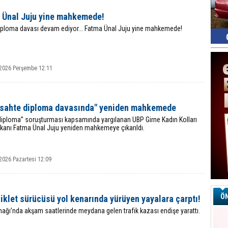
 Ünal Juju yine mahkemede!
iploma davası devam ediyor... Fatma Ünal Juju yine mahkemede!
2026 Perşembe 12:11
" sahte diploma davasında" yeniden mahkemede
diploma” soruşturması kapsamında yargılanan UBP Girne Kadın Kolları
şkanı Fatma Ünal Juju yeniden mahkemeye çıkarıldı.
2026 Pazartesi 12:09
ÖN
klet sürücüsü yol kenarında yürüyen yayalara çarptı!
ağı’nda akşam saatlerinde meydana gelen trafik kazası endişe yarattı.