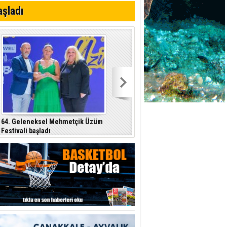
 planlayan
aşladı
 yer sis olacak
64. Geleneksel Mehmetçik Üzüm
Özersay, DAÜ-SEN yetkilileriyle bir
Festivali başladı
araya geldi
p