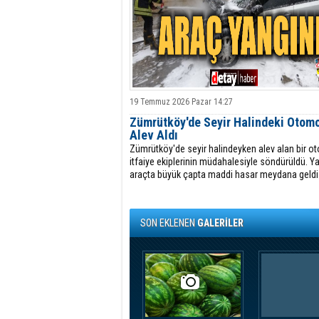
19 Temmuz 2026 Pazar 14:27
Zümrütköy'de Seyir Halindeki Otomo
Alev Aldı
Zümrütköy'de seyir halindeyken alev alan bir o
itfaiye ekiplerinin müdahalesiyle söndürüldü. Y
araçta büyük çapta maddi hasar meydana geldi
SON EKLENEN
GALERİLER