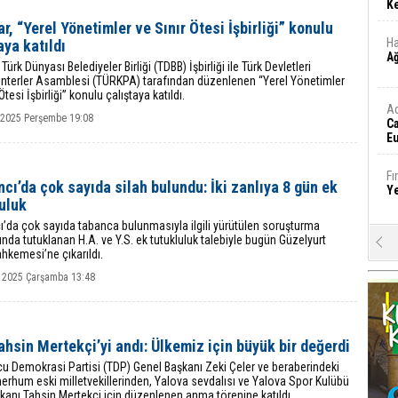
Ke
r, “Yerel Yönetimler ve Sınır Ötesi İşbirliği” konulu
Ha
aya katıldı
A
Türk Dünyası Belediyeler Birliği (TDBB) İşbirliği ile Türk Devletleri
nterler Asamblesi (TÜRKPA) tarafından düzenlenen “Yerel Yönetimler
Ötesi İşbirliği” konulu çalıştaya katıldı.
A
k 2025 Perşembe 19:08
C
Eu
Tü
y
Fı
cı’da çok sayıda silah bulundu: İki zanlıya 8 gün ek
Y
uluk
’da çok sayıda tabanca bulunmasıyla ilgili yürütülen soruşturma
da tutuklanan H.A. ve Y.S. ek tutukluluk talebiyle bugün Güzelyurt
E
hkemesi’ne çıkarıldı.
Ba
iş
 2025 Çarşamba 13:48
Ar
2
ahsin Mertekçi’yi andı: Ülkemiz için büyük bir değerdi
u Demokrasi Partisi (TDP) Genel Başkanı Zeki Çeler ve beraberindeki
Fa
erhum eski milletvekillerinden, Yalova sevdalısı ve Yalova Spor Kulübü
S
kanı Tahsin Mertekçi için düzenlenen anma törenine katıldı.