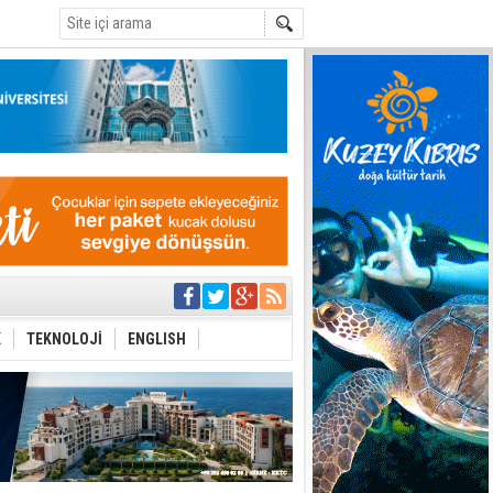
C
eri arasında
K
TEKNOLOJİ
ENGLISH
i Şiddet Yasası
ti
i