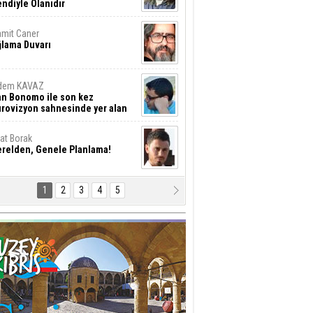
ndiyle Olanıdır
mit Caner
ğlama Duvarı
dem KAVAZ
an Bonomo ile son kez
rovizyon sahnesinde yer alan
rkiye 10 yıl aradan sonra
eniden yarışmaya dönecek mi?
rat Borak
erelden, Genele Planlama!
1
2
3
4
5
rkut YILMABAŞAR
yrak tartışmaları ve ihalesiz
ler!
if Alasya
015 SONRASI VE AKINCI.
tma Baysal
URLAR İÇİ’NDE KOLAYDIR ÖLMEK