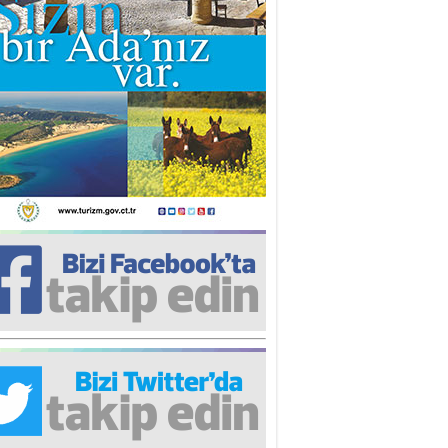
iz TUNCEL
öz göre göre…
ner ULUTAŞ
şallah St. Lois ile Hakkaido
ası gibi olmayız !...
i KİŞMİR
IRSAT VE KORKU
rgut ÇALICI
i Lakırdı da benden!
d. Doç. Ercan HOŞKARA
atırım Yapmazsan Var Olamazsın:
edefteki Kurum Kıb-Tek
na Sarro
şıma gelen skandal olayı