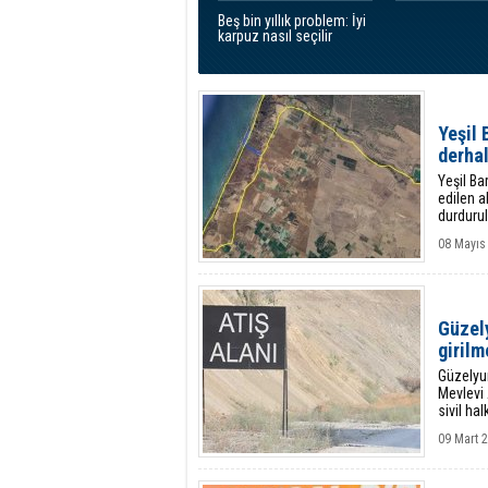
Beş bin yıllık problem: İyi
karpuz nasıl seçilir
Yeşil 
derha
Yeşil Ba
edilen a
durdurul
08 Mayıs
Güzel
girilm
Güzelyur
Mevlevi
sivil ha
09 Mart 2