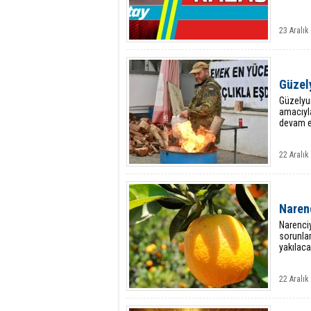
23 Aralık
Güzely
Güzelyur
amacıyla
devam ed
22 Aralık
Narenc
Narenciy
sorunlar
yakılaca
22 Aralık