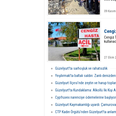
09 Kasım
Cengiz
Cengiz T
kullana
27 Ekim 
Güzelyurt'ta sarhoşluk ve rahatsızlık
Yeşilırmak’ta baltalı saldırı: Zanlı denizd
Güzelyurt İlçesi’nde zeytin ve harup toplam
Güzelyurt’ta Kundaklama: Alkollü İki Kişi 
Cypfruvex narenciye ödemelerine başlıyor
Güzelyurt Kaymakamlığı uyardı: Çamurova’d
CTP Kadın Örgütü’nden Güzelyurt’ta anlaml