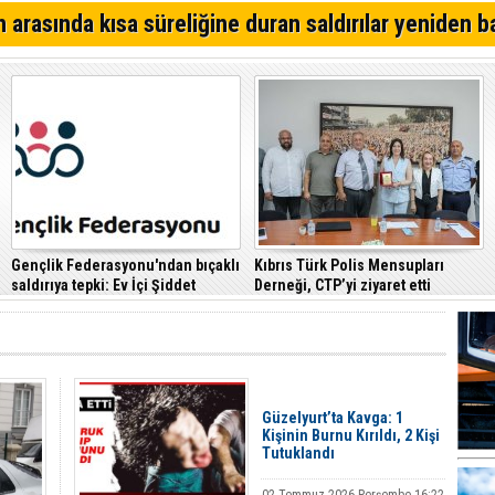
Çeler: Yükseköğretimde günü kurtaran değil, geleceği
 arasında kısa süreliğine duran saldırılar yeniden b
politikalara ihtiyaç var
Yarından itibaren Cumartesi gününe kadar sabahları yer
Alagadi Fest 2026 İçin Geri Sayım Başladı
Gençlik Federasyonu'ndan bıçaklı
Kıbrıs Türk Polis Mensupları
saldırıya tepki: Ev İçi Şiddet
Derneği, CTP’yi ziyaret etti
Yasası hayata geçirilmeli
Güzelyurt’ta Kavga: 1
Kişinin Burnu Kırıldı, 2 Kişi
Tutuklandı