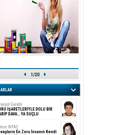
1/20
ZARLAR
şegül Garabli
ORU İŞARETLERİYLE DOLU BİR
ARİP DAVA… YA SUÇLU
EĞİLSE???
tice İNTAÇ
vaşların En Zoru İnsanın Kendi