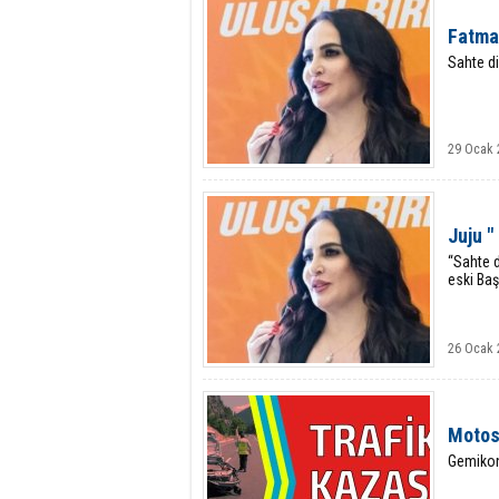
Fatma
Sahte d
29 Ocak 
Juju 
“Sahte 
eski Ba
26 Ocak 
Motosi
Gemikon