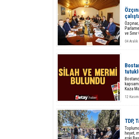
Özçına
çalışt
Özçınar, 
Parlame
ve Sınır 
04 Aralı
Bostan
tutukl
Bostancı
kapsamın
Kaza Ma
12 Kasım
TDP, T
Toplumc
heyet, m
eski Baş