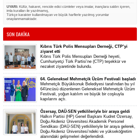
UYARI:
Küfür, hakaret, rencide edici cümleler veya imalar, inançlara saldırı içeren,
imla kuralları ile yazılmamış,
Türkçe karakter kullanılmayan ve büyük harflerle yazılmış yorumlar
onaylanmamaktadır.
SON DAKİKA
Kıbrıs Türk Polis Mensupları Derneği, CTP’yi
ziyaret etti
Kıbrıs Türk Polis Mensupları Derneği heyeti,
Cumhuriyetçi Türk Partisi’ne (CTP) teşekkür ve
nezaket ziyaretinde bulundu.
64. Geleneksel Mehmetçik Üzüm Festivali başladı
Mehmetçik Büyükkonuk Belediyesi tarafından bu yıl
64'üncüsü düzenlenen Geleneksel Mehmetçik Üzüm
Festivali, yoğun katılım ve büyük bir coşkuyla
kapılarını açtı.
Özersay, DAÜ-SEN yetkilileriyle bir araya geldi
Halkın Partisi (HP) Genel Başkanı Kudret Özersay,
Doğu Akdeniz Üniversitesi Akademik Personel
Sendikası (DAÜ-SEN) yetkilileriyle bir araya gelerek,
Doğu Akdeniz Üniversitesi’ndeki ve yükseköğretim
alanındaki gelişmeleri değerlendirdi.