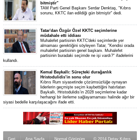
bitmiştir"
TAM Parti Genel Başkanı Serdar Denktaş, "Kıbrıs
sorunu, KKTC ilan edildiği gün bitmiştir" dedi.
Tatar'dan Özgür Özel KKTC seçimlerine
müdahale etti iddiası
Muhalefet partisinin KKTC'deki seçimlerde yer
almaması gerektiğini söyleyen Tatar, "Kendisi orada
muhalefet partisinin genel başkanı. Muhalefet
partisinin buradaki seçimde ne işi vardı?" ifadelerini
kullandı.
Kemal Baykallı: Süreçteki durağanlık
Hristodulidis’in sonu olur
Kıbrıs Rum siyasetinde çözümsüzlüğe oynayan
liderlerin geçmişte seçim kaybettiğini hatırlatan
Baykallı, Hristodulidis’in 2028 seçimlerine kadar
herhangi bir ilerleme sağlayamaması halinde ağır bir
siyasi bedelle karşılaşacağını ifade etti.
Geri
Ana Sayfa
Normal Görünüm
© 2014 Detay Kıbrıs