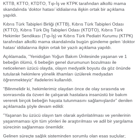
KTTB, KTTO, KTDTO, Tıp-İş ve KTPK tarafından alkollü mama
skandalında ‘doktor hatası’ iddialarına ilişkin ortak bir açıklama
yapıldı.
Kıbrıs Türk Tabipleri Birliği (KTTB), Kıbrıs Türk Tabipleri Odası
(KTTO), Kıbrıs Türk Diş Tabipleri Odası (KTDTO), Kıbrıs Türk
Hekimler Sendikası (Tıp-İş) ve Kıbrıs Türk Pediatri Kurumu (KTPK)
tarafından alkollü mama skandalında bugün gündeme gelen ‘doktor
hatası’ iddialarına ilişkin ortak bir yazılı açıklama yapıldı.
Açıklamada, “Yenidoğan Yoğun Bakım Ünitesinde yaşanan ve 1
bebeğin ölümü, 6 bebeğin genel durumunun bozulması ile
neticelenen üzücü olayda, olayın medyatik boyutu da göz önünde
tutularak hekimlere yönelik ithamları üzülerek medyadan
öğrenmekteyiz” ifadelerini kullanıldı.
“Bilinmelidir ki, hekimlerimiz olaydan önce de olay sırasında ve
sonrasında da özveri ile çalışarak hastalara insanüstü bir bakım
vererek birçok bebeğin hayata tutunmasını sağlamışlardır” denilen
açıklamada şöyle devam edildi:
“Yaşanan bu üzücü olayın tam olarak aydınlatılması ve yenilerinin
yaşanmaması için tüm yönleri ile araştırılması ve adil bir yargılama
sürecinin sağlanması önemlidir.
Gelinen süreçte sağlık sisteminden sorumlu olan esas suçlular;