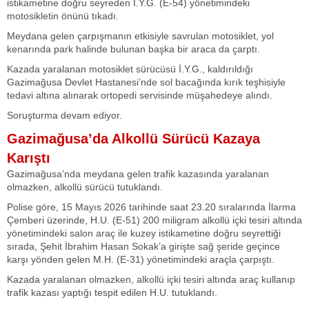
istikametine doğru seyreden İ.Y.G. (E-54) yönetimindeki
motosikletin önünü tıkadı.
Meydana gelen çarpışmanın etkisiyle savrulan motosiklet, yol
kenarında park halinde bulunan başka bir araca da çarptı.
Kazada yaralanan motosiklet sürücüsü İ.Y.G., kaldırıldığı
Gazimağusa Devlet Hastanesi’nde sol bacağında kırık teşhisiyle
tedavi altına alınarak ortopedi servisinde müşahedeye alındı.
Soruşturma devam ediyor.
Gazimağusa’da Alkollü Sürücü Kazaya
Karıştı
Gazimağusa’nda meydana gelen trafik kazasında yaralanan
olmazken, alkollü sürücü tutuklandı.
Polise göre, 15 Mayıs 2026 tarihinde saat 23.20 sıralarında İlarma
Çemberi üzerinde, H.U. (E-51) 200 miligram alkollü içki tesiri altında
yönetimindeki salon araç ile kuzey istikametine doğru seyrettiği
sırada, Şehit İbrahim Hasan Sokak’a girişte sağ şeride geçince
karşı yönden gelen M.H. (E-31) yönetimindeki araçla çarpıştı.
Kazada yaralanan olmazken, alkollü içki tesiri altında araç kullanıp
trafik kazası yaptığı tespit edilen H.U. tutuklandı.