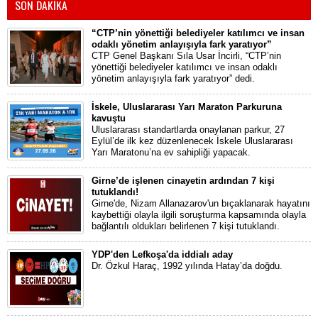
SON DAKİKA
“CTP’nin yönettiği belediyeler katılımcı ve insan
odaklı yönetim anlayışıyla fark yaratıyor”
CTP Genel Başkanı Sıla Usar İncirli, “CTP’nin
yönettiği belediyeler katılımcı ve insan odaklı
yönetim anlayışıyla fark yaratıyor” dedi.
İskele, Uluslararası Yarı Maraton Parkuruna
kavuştu
Uluslararası standartlarda onaylanan parkur, 27
Eylül’de ilk kez düzenlenecek İskele Uluslararası
Yarı Maratonu’na ev sahipliği yapacak.
Girne’de işlenen cinayetin ardından 7 kişi
tutuklandı!
Girne'de, Nizam Allanazarov'un bıçaklanarak hayatını
kaybettiği olayla ilgili soruşturma kapsamında olayla
bağlantılı oldukları belirlenen 7 kişi tutuklandı.
YDP'den Lefkoşa'da iddialı aday
Dr. Özkul Haraç, 1992 yılında Hatay’da doğdu.