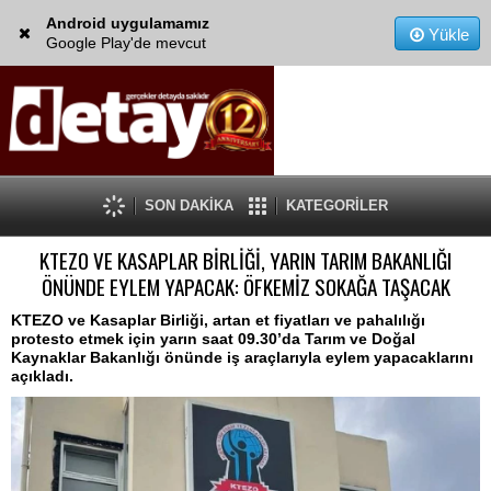
Android uygulamamız
Yükle
Google Play'de mevcut
SON DAKİKA
KATEGORİLER
KTEZO VE KASAPLAR BİRLİĞİ, YARIN TARIM BAKANLIĞI
ÖNÜNDE EYLEM YAPACAK: ÖFKEMİZ SOKAĞA TAŞACAK
KTEZO ve Kasaplar Birliği, artan et fiyatları ve pahalılığı
protesto etmek için yarın saat 09.30’da Tarım ve Doğal
Kaynaklar Bakanlığı önünde iş araçlarıyla eylem yapacaklarını
açıkladı.