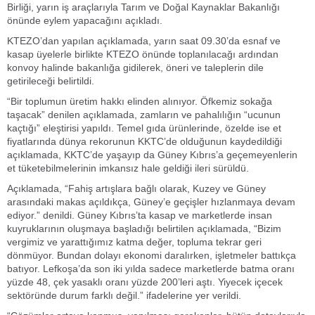
Birliği, yarın iş araçlarıyla Tarım ve Doğal Kaynaklar Bakanlığı
önünde eylem yapacağını açıkladı.
KTEZO’dan yapılan açıklamada, yarın saat 09.30’da esnaf ve
kasap üyelerle birlikte KTEZO önünde toplanılacağı ardından
konvoy halinde bakanlığa gidilerek, öneri ve taleplerin dile
getirileceği belirtildi.
“Bir toplumun üretim hakkı elinden alınıyor. Öfkemiz sokağa
taşacak” denilen açıklamada, zamların ve pahalılığın “ucunun
kaçtığı” eleştirisi yapıldı. Temel gıda ürünlerinde, özelde ise et
fiyatlarında dünya rekorunun KKTC’de olduğunun kaydedildiği
açıklamada, KKTC’de yaşayıp da Güney Kıbrıs’a geçemeyenlerin
et tüketebilmelerinin imkansız hale geldiği ileri sürüldü.
Açıklamada, “Fahiş artışlara bağlı olarak, Kuzey ve Güney
arasındaki makas açıldıkça, Güney’e geçişler hızlanmaya devam
ediyor.” denildi. Güney Kıbrıs’ta kasap ve marketlerde insan
kuyruklarının oluşmaya başladığı belirtilen açıklamada, “Bizim
vergimiz ve yarattığımız katma değer, topluma tekrar geri
dönmüyor. Bundan dolayı ekonomi daralırken, işletmeler battıkça
batıyor. Lefkoşa’da son iki yılda sadece marketlerde batma oranı
yüzde 48, çek yasaklı oranı yüzde 200’leri aştı. Yiyecek içecek
sektöründe durum farklı değil.” ifadelerine yer verildi.