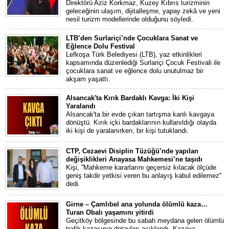
Direktörü Aziz Korkmaz, Kuzey Kıbrıs turizminin
geleceğinin ulaşım, dijitalleşme, yapay zekâ ve yeni
nesil turizm modellerinde olduğunu söyledi.
LTB’den Surlariçi’nde Çocuklara Sanat ve
Eğlence Dolu Festival
Lefkoşa Türk Belediyesi (LTB), yaz etkinlikleri
kapsamında düzenlediği Surlariçi Çocuk Festivali ile
çocuklara sanat ve eğlence dolu unutulmaz bir
akşam yaşattı.
Alsancak'ta Kırık Bardaklı Kavga: İki Kişi
Yaralandı
Alsancak'ta bir evde çıkan tartışma kanlı kavgaya
dönüştü. Kırık içki bardaklarının kullanıldığı olayda
iki kişi de yaralanırken, bir kişi tutuklandı.
CTP, Cezaevi Disiplin Tüzüğü’nde yapılan
değişiklikleri Anayasa Mahkemesi’ne taşıdı
Kişi, ''Mahkeme kararlarını geçersiz kılacak ölçüde
geniş takdir yetkisi veren bu anlayış kabul edilemez''
dedi.
Girne – Çamlıbel ana yolunda ölümlü kaza…
Turan Obalı yaşamını yitirdi
Geçitköy bölgesinde bu sabah meydana gelen ölümlü
trafik kazasının detayları açıklandı. Kazaya