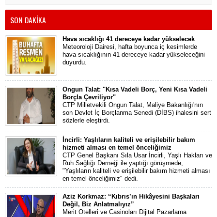
SON DAKİKA
Hava sıcaklığı 41 dereceye kadar yükselecek
Meteoroloji Dairesi, hafta boyunca iç kesimlerde
hava sıcaklığının 41 dereceye kadar yükseleceğini
duyurdu.
Ongun Talat: "Kısa Vadeli Borç, Yeni Kısa Vadeli
Borçla Çevriliyor"
CTP Milletvekili Ongun Talat, Maliye Bakanlığı'nın
son Devlet İç Borçlanma Senedi (DİBS) ihalesini sert
sözlerle eleştirdi.
İncirli: Yaşlıların kaliteli ve erişilebilir bakım
hizmeti alması en temel önceliğimiz
CTP Genel Başkanı Sıla Usar İncirli, Yaşlı Hakları ve
Ruh Sağlığı Derneği ile yaptığı görüşmede,
"Yaşlıların kaliteli ve erişilebilir bakım hizmeti alması
en temel önceliğimiz" dedi.
Aziz Korkmaz: “Kıbrıs’ın Hikâyesini Başkaları
Değil, Biz Anlatmalıyız”
Merit Otelleri ve Casinoları Dijital Pazarlama