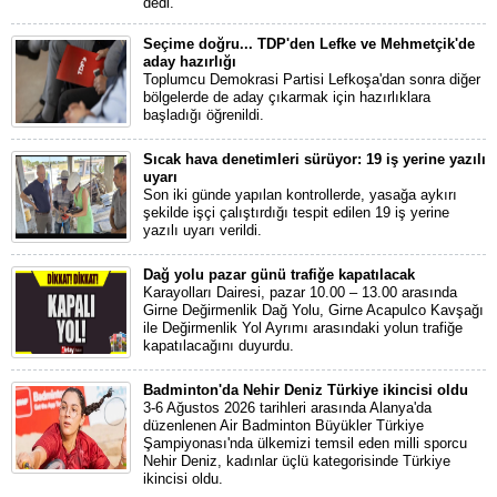
dedi.
Seçime doğru... TDP'den Lefke ve Mehmetçik'de
aday hazırlığı
Toplumcu Demokrasi Partisi Lefkoşa'dan sonra diğer
bölgelerde de aday çıkarmak için hazırlıklara
başladığı öğrenildi.
Sıcak hava denetimleri sürüyor: 19 iş yerine yazılı
uyarı
Son iki günde yapılan kontrollerde, yasağa aykırı
şekilde işçi çalıştırdığı tespit edilen 19 iş yerine
yazılı uyarı verildi.
Dağ yolu pazar günü trafiğe kapatılacak
Karayolları Dairesi, pazar 10.00 – 13.00 arasında
Girne Değirmenlik Dağ Yolu, Girne Acapulco Kavşağı
ile Değirmenlik Yol Ayrımı arasındaki yolun trafiğe
kapatılacağını duyurdu.
Badminton'da Nehir Deniz Türkiye ikincisi oldu
3-6 Ağustos 2026 tarihleri arasında Alanya'da
düzenlenen Air Badminton Büyükler Türkiye
Şampiyonası'nda ülkemizi temsil eden milli sporcu
Nehir Deniz, kadınlar üçlü kategorisinde Türkiye
ikincisi oldu.