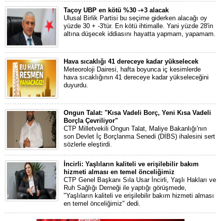
Taçoy UBP en kötü %30 -+3 alacak
Ulusal Birlik Partisi bu seçime giderken alacağı oy
yüzde 30 + -3'tür. En kötü ihtimalle. Yani yüzde 28'in
altına düşecek iddiasını hayatta yapmam, yapamam.
Hava sıcaklığı 41 dereceye kadar yükselecek
Meteoroloji Dairesi, hafta boyunca iç kesimlerde
hava sıcaklığının 41 dereceye kadar yükseleceğini
duyurdu.
Ongun Talat: "Kısa Vadeli Borç, Yeni Kısa Vadeli
Borçla Çevriliyor"
CTP Milletvekili Ongun Talat, Maliye Bakanlığı'nın
son Devlet İç Borçlanma Senedi (DİBS) ihalesini sert
sözlerle eleştirdi.
İncirli: Yaşlıların kaliteli ve erişilebilir bakım
hizmeti alması en temel önceliğimiz
CTP Genel Başkanı Sıla Usar İncirli, Yaşlı Hakları ve
Ruh Sağlığı Derneği ile yaptığı görüşmede,
"Yaşlıların kaliteli ve erişilebilir bakım hizmeti alması
en temel önceliğimiz" dedi.