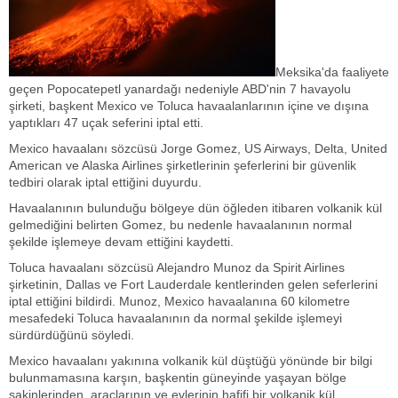
Meksika'da faaliyete
geçen Popocatepetl yanardağı nedeniyle ABD'nin 7 havayolu
şirketi, başkent Mexico ve Toluca havaalanlarının içine ve dışına
yaptıkları 47 uçak seferini iptal etti.
Mexico havaalanı sözcüsü Jorge Gomez, US Airways, Delta, United
American ve Alaska Airlines şirketlerinin şeferlerini bir güvenlik
tedbiri olarak iptal ettiğini duyurdu.
Havaalanının bulunduğu bölgeye dün öğleden itibaren volkanik kül
gelmediğini belirten Gomez, bu nedenle havaalanının normal
şekilde işlemeye devam ettiğini kaydetti.
Toluca havaalanı sözcüsü Alejandro Munoz da Spirit Airlines
şirketinin, Dallas ve Fort Lauderdale kentlerinden gelen seferlerini
iptal ettiğini bildirdi. Munoz, Mexico havaalanına 60 kilometre
mesafedeki Toluca havaalanının da normal şekilde işlemeyi
sürdürdüğünü söyledi.
Mexico havaalanı yakınına volkanik kül düştüğü yönünde bir bilgi
bulunmamasına karşın, başkentin güneyinde yaşayan bölge
sakinlerinden, araçlarının ve evlerinin hafifi bir volkanik kül