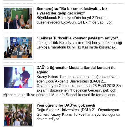
Sennaroğlu: “Bu bir emek festivali… biz
siyasetçiler gelip geçiciyiz”
Büyükkonuk Belediyesi’nin bu yıl 21’incisini
düzenleyeceği Eko-Gün, 14 Ekim’de yapılıyor.
“Lefkoşa Turkcell’le koşuyor paylaşım artıyor”...
Lefkoşa Türk Belediyesinin (LTB) her yıl düzenlediği
Lefkoşa maratonu bu yıl 11 Kasım’da koşulacak.
DAÜ’lü öğrenciler Mustafa Sandal konseri ile
eğlendi
Kuzey Kıbrıs Turkcell ana sponsorluğunda devam
eden Doğu Akdeniz Üniversitesi (DAÜ) 21.
Oryantasyon Günleri kapsamında 25 Eylül 2018 Salı
akşamı düzenlenen “Hoşgeldin Gecesi”, pek çok
eğlenceli etkinlik ve görkemli Mustafa Sandal konseri ile tamamlandı.
Yeni öğrenciler DAÜ’yü çok sevdi
Doğu Akdeniz Üniversitesi (DAÜ) 21. Oryantasyon
Günleri, Kuzey Kıbrıs Turkcell ana sponsorluğunda
devam ediyor.