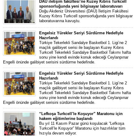
DAÜ iletişim fakültesi’ne Kuzey Kıbrıs Turkcell
sponsorluğunda yeni bilgisayar laboratuvarı
Doğu Akdeniz Üniversitesi (DAÜ) İletişim Fakültesi
Kuzey Kıbrıs Turkcell sponsorluğunda yeni bilgisayar
laboratuvarına kavuştu.
Engelsiz Yürekler Seriyi Sürdürme Hedefiyle
Hazırlandı
Türkiye Tekerlekli Sandalye Basketbol 1. Ligi’ne 2
maçlık galibiyet serisi ile başlayan Kuzey Kıbrıs
Turkcell Tekerlekli Sandalye Basketbol Takımı hafta
sonu yine kendi evinde konuk edeceği Ceylanpınar
Engelli önünde galibiyet serisini sürdürme hedefinde.
Engelsiz Yürekler Seriyi Sürdürme Hedefiyle
Hazırlandı
Türkiye Tekerlekli Sandalye Basketbol 1. Ligi’ne 2
maçlık galibiyet serisi ile başlayan Kuzey Kıbrıs
Turkcell Tekerlekli Sandalye Basketbol Takımı hafta
sonu yine kendi evinde konuk edeceği Ceylanpınar
Engelli önünde galibiyet serisini sürdürme hedefinde.
“Lefkoşa Turkcell’le Koşuyor” Maratonu için
hakem eğitimlerine başlandı
Bu yıl 11 Kasım Pazar günü koşulacak “Lefkoşa
Turkcell’le Koşuyor” Maratonu için hazırlıklar tüm
hızıyla devam ediyor.