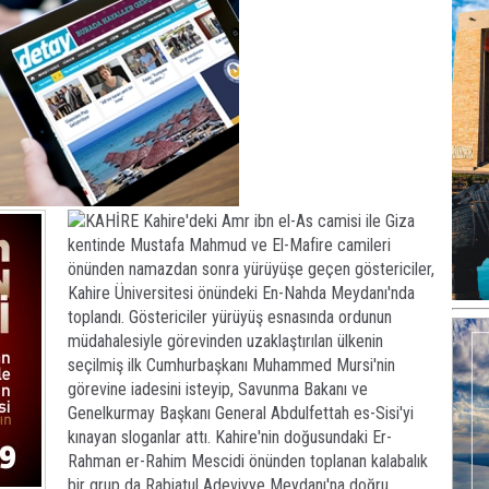
KAHİRE Kahire'deki Amr ibn el-As camisi ile Giza
kentinde Mustafa Mahmud ve El-Mafire camileri
önünden namazdan sonra yürüyüşe geçen göstericiler,
Kahire Üniversitesi önündeki En-Nahda Meydanı'nda
toplandı. Göstericiler yürüyüş esnasında ordunun
müdahalesiyle görevinden uzaklaştırılan ülkenin
seçilmiş ilk Cumhurbaşkanı Muhammed Mursi'nin
görevine iadesini isteyip, Savunma Bakanı ve
Genelkurmay Başkanı General Abdulfettah es-Sisi'yi
kınayan sloganlar attı. Kahire'nin doğusundaki Er-
Rahman er-Rahim Mescidi önünden toplanan kalabalık
bir grup da Rabiatul Adeviyye Meydanı'na doğru