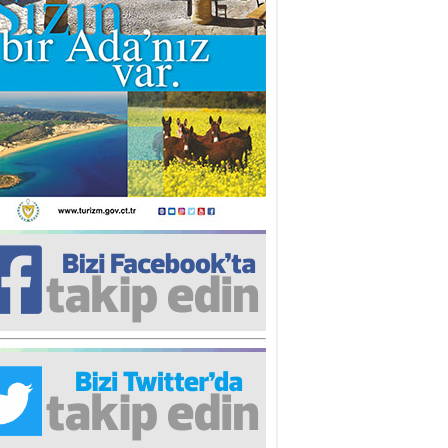
iz TUNCEL
öz göre göre…
ner ULUTAŞ
şallah St. Lois ile Hakkaido
ası gibi olmayız !...
i KİŞMİR
IRSAT VE KORKU
rgut ÇALICI
i Lakırdı da benden!
d. Doç. Ercan HOŞKARA
atırım Yapmazsan Var Olamazsın:
edefteki Kurum Kıb-Tek
na Sarro
şıma gelen skandal olayı