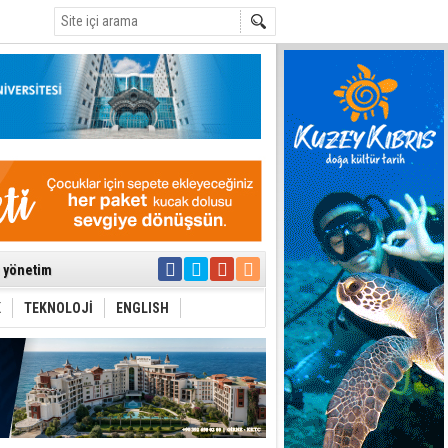
C
ıya kalınmaması
ı yönetim
K
TEKNOLOJİ
ENGLISH
eri arasında
i Şiddet Yasası
ti