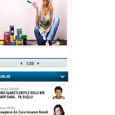
1/20
ZARLAR
şegül Garabli
ORU İŞARETLERİYLE DOLU BİR
ARİP DAVA… YA SUÇLU
EĞİLSE???
tice İNTAÇ
vaşların En Zoru İnsanın Kendi