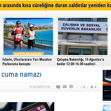
Kıbrıs Türk Polis Mensupları Derneği, CTP’yi ziyaret ett
 arasında kısa süreliğine duran saldırılar yeniden b
64. Geleneksel Mehmetçik Üzüm Festivali başladı
Özersay, DAÜ-SEN yetkilileriyle bir araya geldi
İskele, Uluslararası Yarı Maraton
Çalışma Bakanlığı, 15 Ağustos’a
Parkuruna kavuştu
kadar 12.00-16.00 saatleri
arasında güneş altında çalışmayı
a cuma namazı
yasakladı
21.02.2014 17:22