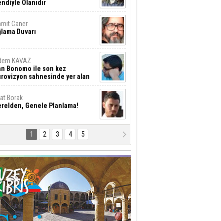
ndiyle Olanıdır
mit Caner
ğlama Duvarı
dem KAVAZ
an Bonomo ile son kez
rovizyon sahnesinde yer alan
rkiye 10 yıl aradan sonra
eniden yarışmaya dönecek mi?
rat Borak
erelden, Genele Planlama!
1
2
3
4
5
rkut YILMABAŞAR
yrak tartışmaları ve ihalesiz
ler!
if Alasya
015 SONRASI VE AKINCI.
tma Baysal
URLAR İÇİ’NDE KOLAYDIR ÖLMEK