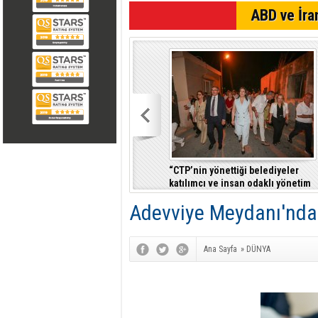
SON DAKİKA
ABD ve İran
“CTP’nin yönettiği belediyeler
katılımcı ve insan odaklı yönetim
anlayışıyla fark yaratıyor”
Adevviye Meydanı'nd
Ana Sayfa
»
DÜNYA