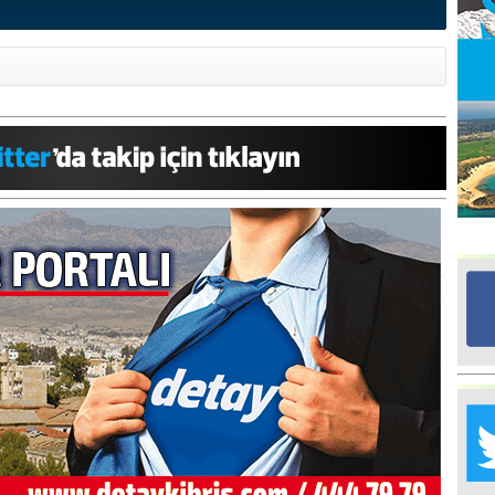
Ed
G
Ta
İn
Ad
Al
F
Tu
İk
Yr
Y
H
Ra
Ba