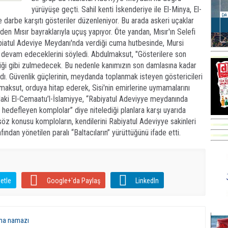
yürüyüşe geçti. Sahil kenti İskenderiye ile El-Minya, El-
 darbe karşıtı gösteriler düzenleniyor. Bu arada askeri uçaklar
den Mısır bayraklarıyla uçuş yapıyor. Öte yandan, Mısır'ın Selefi
atul Adeviye Meydanı'nda verdiği cuma hutbesinde, Mursi
 devam edeceklerini söyledi. Abdulmaksut, "Gösterilere son
diği gibi zulmedecek. Bu nedenle kanımızın son damlasına kadar
dı. Güvenlik güçlerinin, meydanda toplanmak isteyen göstericileri
lmaksut, orduya hitap ederek, Sisi'nin emirlerine uymamalarını
'daki El-Cemaatu’l-İslamiyye, “Rabiyatul Adeviyye meydanında
 hedefleyen komplolar” diye nitelediği planlara karşı uyarıda
söz konusu komploların, kendilerini Rabiyatul Adeviyye sakinleri
fından yönetilen paralı “Baltacıların” yürüttüğünü ifade etti.
etle
Google+'da Paylaş
LinkedIn
ma namazı