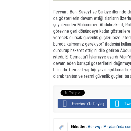
Feyyum, Beni Suveyf ve Şarkiye illerinde de
da gösterilerin devam ettiği alanların üzerin
şeyhlerinden Muhammed Abdulmaksut, Rabi
görevine geri dönünceye kadar gösterilere
verecek olursak güvenlik güçleri bize iste
burada kalmamız gerekiyor" ifadesini kullan
durdurup hakaret ettiğini dile getiren Abdu
istedi. El-Cemaatu’l-İslamiyye uyardı Mısır
devam eden barışçıl gösterilerini dağıtmayı
bulundu. Cemaat yaptığı yazılı açıklamada, 
olarak tanıtan ve resmi güvenlik güçleri tara
Facebook'ta Paylaş
Twe
Etiketler:
Adevviye Meydanı'nda cu