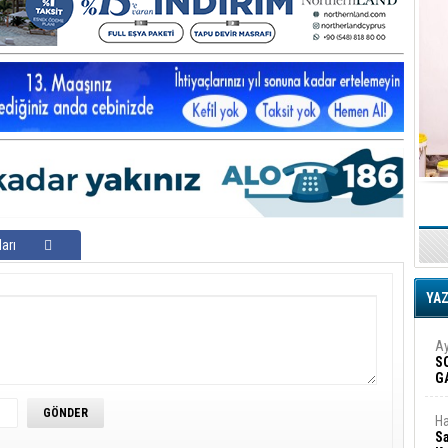
arı
YA
Ay
S
G
D
Ha
Sa