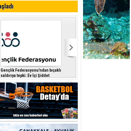
i
aşladı
Gençlik Federasyonu'ndan bıçaklı
Kıbrıs Türk Polis Mensupları
saldırıya tepki: Ev İçi Şiddet
Derneği, CTP’yi ziyaret etti
F
Yasası hayata geçirilmeli