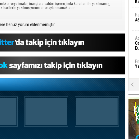
Ke
mleler veya imalar, inançlara saldırı içeren, imla kuralları ile yazılmamış,
ük harflerle yazılmış yorumlar onaylanmamaktadır.
Ha
A
ere henüz yorum eklenmemiştir.
A
C
Eu
Tü
y
Fı
Y
E
Ba
iş
Ar
2
Fa
S