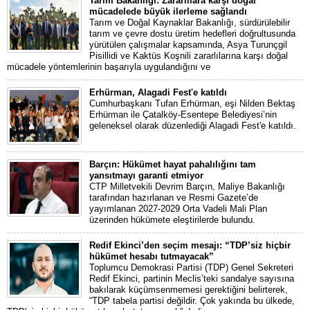
Tarım Bakanlığı: Zararlılara karşı doğal
mücadelede büyük ilerleme sağlandı
Tarım ve Doğal Kaynaklar Bakanlığı, sürdürülebilir
tarım ve çevre dostu üretim hedefleri doğrultusunda
yürütülen çalışmalar kapsamında, Asya Turunçgil
Pisillidi ve Kaktüs Koşnili zararlılarına karşı doğal
mücadele yöntemlerinin başarıyla uygulandığını ve
Erhürman, Alagadi Fest'e katıldı
Cumhurbaşkanı Tufan Erhürman, eşi Nilden Bektaş
Erhürman ile Çatalköy-Esentepe Belediyesi’nin
geleneksel olarak düzenlediği Alagadi Fest'e katıldı.
Barçın: Hükümet hayat pahalılığını tam
yansıtmayı garanti etmiyor
CTP Milletvekili Devrim Barçın, Maliye Bakanlığı
tarafından hazırlanan ve Resmi Gazete’de
yayımlanan 2027-2029 Orta Vadeli Mali Plan
üzerinden hükümete eleştirilerde bulundu.
Redif Ekinci’den seçim mesajı: “TDP’siz hiçbir
hükümet hesabı tutmayacak”
Toplumcu Demokrasi Partisi (TDP) Genel Sekreteri
Redif Ekinci, partinin Meclis’teki sandalye sayısına
bakılarak küçümsenmemesi gerektiğini belirterek,
“TDP tabela partisi değildir. Çok yakında bu ülkede,