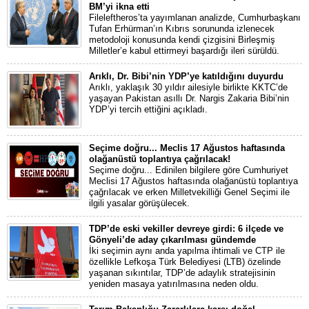
BM’yi ikna etti
Fileleftheros’ta yayımlanan analizde, Cumhurbaşkanı
Tufan Erhürman’ın Kıbrıs sorununda izlenecek
metodoloji konusunda kendi çizgisini Birleşmiş
Milletler’e kabul ettirmeyi başardığı ileri sürüldü.
Arıklı, Dr. Bibi’nin YDP’ye katıldığını duyurdu
Arıklı, yaklaşık 30 yıldır ailesiyle birlikte KKTC’de
yaşayan Pakistan asıllı Dr. Nargis Zakaria Bibi’nin
YDP’yi tercih ettiğini açıkladı.
Seçime doğru... Meclis 17 Ağustos haftasında
olağanüstü toplantıya çağrılacak!
Seçime doğru... Edinilen bilgilere göre Cumhuriyet
Meclisi 17 Ağustos haftasında olağanüstü toplantıya
çağrılacak ve erken Milletvekilliği Genel Seçimi ile
ilgili yasalar görüşülecek.
TDP’de eski vekiller devreye girdi: 6 ilçede ve
Gönyeli’de aday çıkarılması gündemde
İki seçimin aynı anda yapılma ihtimali ve CTP ile
özellikle Lefkoşa Türk Belediyesi (LTB) özelinde
yaşanan sıkıntılar, TDP’de adaylık stratejisinin
yeniden masaya yatırılmasına neden oldu.