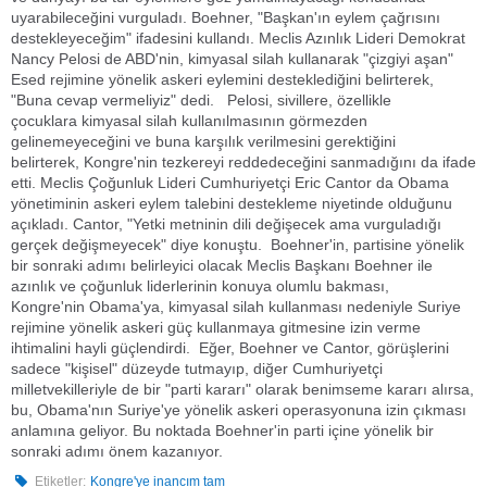
uyarabileceğini vurguladı. Boehner, "Başkan'ın eylem çağrısını
destekleyeceğim" ifadesini kullandı. Meclis Azınlık Lideri Demokrat
Nancy Pelosi de ABD'nin, kimyasal silah kullanarak "çizgiyi aşan"
Esed rejimine yönelik askeri eylemini desteklediğini belirterek,
"Buna cevap vermeliyiz" dedi. Pelosi, sivillere, özellikle
çocuklara kimyasal silah kullanılmasının görmezden
gelinemeyeceğini ve buna karşılık verilmesini gerektiğini
belirterek, Kongre'nin tezkereyi reddedeceğini sanmadığını da ifade
etti. Meclis Çoğunluk Lideri Cumhuriyetçi Eric Cantor da Obama
yönetiminin askeri eylem talebini destekleme niyetinde olduğunu
açıkladı. Cantor, "Yetki metninin dili değişecek ama vurguladığı
gerçek değişmeyecek" diye konuştu. Boehner'in, partisine yönelik
bir sonraki adımı belirleyici olacak Meclis Başkanı Boehner ile
azınlık ve çoğunluk liderlerinin konuya olumlu bakması,
Kongre'nin Obama'ya, kimyasal silah kullanması nedeniyle Suriye
rejimine yönelik askeri güç kullanmaya gitmesine izin verme
ihtimalini hayli güçlendirdi. Eğer, Boehner ve Cantor, görüşlerini
sadece "kişisel" düzeyde tutmayıp, diğer Cumhuriyetçi
milletvekilleriyle de bir "parti kararı" olarak benimseme kararı alırsa,
bu, Obama'nın Suriye'ye yönelik askeri operasyonuna izin çıkması
anlamına geliyor. Bu noktada Boehner'in parti içine yönelik bir
sonraki adımı önem kazanıyor.
Etiketler:
Kongre'ye inancım tam