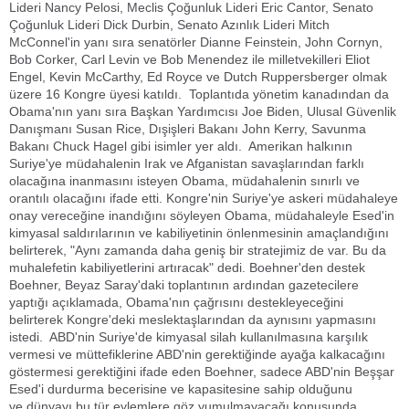
Lideri Nancy Pelosi, Meclis Çoğunluk Lideri Eric Cantor, Senato
Çoğunluk Lideri Dick Durbin, Senato Azınlık Lideri Mitch
McConnel'in yanı sıra senatörler Dianne Feinstein, John Cornyn,
Bob Corker, Carl Levin ve Bob Menendez ile milletvekilleri Eliot
Engel, Kevin McCarthy, Ed Royce ve Dutch Ruppersberger olmak
üzere 16 Kongre üyesi katıldı. Toplantıda yönetim kanadından da
Obama'nın yanı sıra Başkan Yardımcısı Joe Biden, Ulusal Güvenlik
Danışmanı Susan Rice, Dışişleri Bakanı John Kerry, Savunma
Bakanı Chuck Hagel gibi isimler yer aldı. Amerikan halkının
Suriye'ye müdahalenin Irak ve Afganistan savaşlarından farklı
olacağına inanmasını isteyen Obama, müdahalenin sınırlı ve
orantılı olacağını ifade etti. Kongre'nin Suriye'ye askeri müdahaleye
onay vereceğine inandığını söyleyen Obama, müdahaleyle Esed'in
kimyasal saldırılarının ve kabiliyetinin önlenmesinin amaçlandığını
belirterek, "Aynı zamanda daha geniş bir stratejimiz de var. Bu da
muhalefetin kabiliyetlerini artıracak" dedi. Boehner'den destek
Boehner, Beyaz Saray'daki toplantının ardından gazetecilere
yaptığı açıklamada, Obama'nın çağrısını destekleyeceğini
belirterek Kongre'deki meslektaşlarından da aynısını yapmasını
istedi. ABD'nin Suriye'de kimyasal silah kullanılmasına karşılık
vermesi ve müttefiklerine ABD'nin gerektiğinde ayağa kalkacağını
göstermesi gerektiğini ifade eden Boehner, sadece ABD'nin Beşşar
Esed'i durdurma becerisine ve kapasitesine sahip olduğunu
ve dünyayı bu tür eylemlere göz yumulmayacağı konusunda