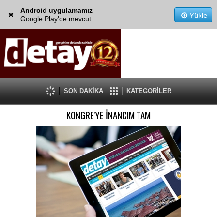
Android uygulamamız
Yükle
Google Play'de mevcut
SON DAKİKA
KATEGORİLER
KONGRE'YE İNANCIM TAM