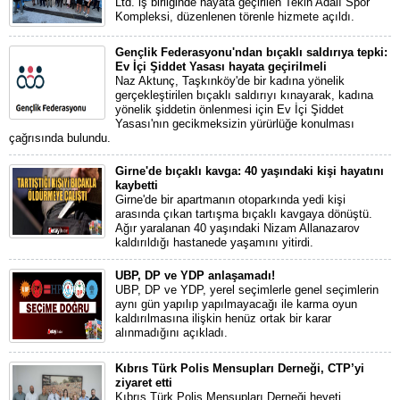
Ltd. iş birliğinde hayata geçirilen Tekin Adalı Spor
Kompleksi, düzenlenen törenle hizmete açıldı.
Gençlik Federasyonu'ndan bıçaklı saldırıya tepki:
Ev İçi Şiddet Yasası hayata geçirilmeli
Naz Aktunç, Taşkınköy'de bir kadına yönelik
gerçekleştirilen bıçaklı saldırıyı kınayarak, kadına
yönelik şiddetin önlenmesi için Ev İçi Şiddet
Yasası'nın gecikmeksizin yürürlüğe konulması
çağrısında bulundu.
Girne'de bıçaklı kavga: 40 yaşındaki kişi hayatını
kaybetti
Girne'de bir apartmanın otoparkında yedi kişi
arasında çıkan tartışma bıçaklı kavgaya dönüştü.
Ağır yaralanan 40 yaşındaki Nizam Allanazarov
kaldırıldığı hastanede yaşamını yitirdi.
UBP, DP ve YDP anlaşamadı!
UBP, DP ve YDP, yerel seçimlerle genel seçimlerin
aynı gün yapılıp yapılmayacağı ile karma oyun
kaldırılmasına ilişkin henüz ortak bir karar
alınmadığını açıkladı.
Kıbrıs Türk Polis Mensupları Derneği, CTP’yi
ziyaret etti
Kıbrıs Türk Polis Mensupları Derneği heyeti,