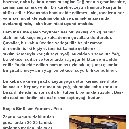
bozmaz, daha iyi korunmasını sağlar. Değirmenin çevrilmesine,
zaman zaman ara verilir. Bir kürekle,
zeytin hamuru
karıştırılır,
altüst edilir. Kıvamında hamur elde edilmesi için, tanelerin her
yanı ayrı incelikte ezilmiş olmalı ve parmaklar arasında
ovalandığında, kalın kum hissi uyandırmalıdır.
Hamur
haline gelen
zeytinler
, her biri yaklaşık 5 kg hamur
alabilen
kıl, keçe
veya
koka
denen çuvallara doldurulur.
Çuvallar, bir kabın üzerine yerleştirilir. Az bir zaman
dinlendirilir. İki kişiyle, ters istikamete çekilerek
sıkılır.
Karasu
yla karışık
zeytinyağı
çuvaldan
sızacaktı
r.
Yağ
,
bu bitkisel sudan ve tortulardan ayrıştırıldıktan sonra elde
edilir. Ya da elde edilen
hamur
,
askı
yla sıkılır,
şıra
sı çıkarılır.
Bu
şıra
da, meyvanın
yağ
ı ve
bitkisel su
yu birlikte bulunur.
Bir kaba dökülen
şıra
da,
zeytinyağı
üstte,
karasu
ise dipte
kalacaktır. Kepçeyle alınan bu
yağ
, bir başka kaba konulur.
Biraz dinlendirilir, sonra da bir tülbent, pamukla süzülür. Beş-
altı saat bekletilir. İşte
saf sızma zeytinyağı
budur.
Başka Bir Sıkım Yöntemi: Pres
Zeytin hamuru
doldurulan
çuvallardan 20-25 tanesi,
aralarına madeni plakalar