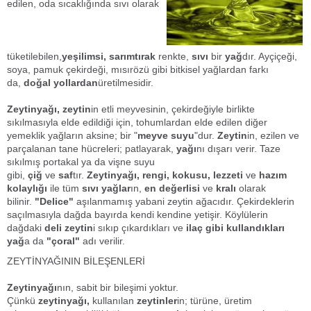
edilen, oda sıcaklığında sıvı olarak
tüketilebilen,
yeşilimsi,
sarımtırak
renkte,
sıvı
bir
yağ
dır. Ayçiçeği,
soya, pamuk çekirdeği, mısırözü gibi bitkisel yağlardan farkı
da,
doğal yollardan
üretilmesidir.
Zeytinyağı,
zeytin
in etli meyvesinin, çekirdeğiyle birlikte
sıkılmasıyla elde edildiği için, tohumlardan elde edilen diğer
yemeklik yağların aksine; bir "
meyve suyu
"dur.
Zeytin
in, ezilen ve
parçalanan tane hücreleri; patlayarak,
yağı
nı dışarı verir. Taze
sıkılmış portakal ya da vişne suyu
gibi,
çiğ
ve
saf
tır.
Zeytinyağı,
rengi, kokusu, lezzeti
ve
hazım
kolaylığı
ile tüm
sıvı yağlar
ın,
en değerlisi
ve
kralı
olarak
bilinir.
"Delice"
aşılanmamış yabani zeytin ağacıdır. Çekirdeklerin
saçılmasıyla dağda bayırda kendi kendine yetişir. Köylülerin
dağdaki
deli zeytin
i sıkıp çıkardıkları ve
ilaç gibi kullandıkları
yağ
a da
"çoral"
adı verilir.
ZEYTİNYAĞININ BİLEŞENLERİ
Zeytinyağı
nın, sabit bir bileşimi yoktur.
Çünkü
zeytinyağı,
kullanılan
zeytinler
in; türüne, üretim