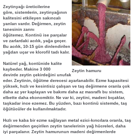
Zeytinyağı
üreticilerine
göre,
sistemler
in,
zeytinyağı
nın
kalitesini etkileyen sakıncalı
yanları vardır.
Değirmen, zeytin
tanesi
nin zarını
öğütemez.
Kontinü
ise parçalar
ve zarlardaki
acılık,
yağ
a geçer.
Bu
acılık
, 10-15 gün dinlendirilen
yağdan uçar ve klorofil tadı kalır.
Natürel yağ
,
kontüni
de kalite
kaybeder. Makine 3 000
Zeytin hamuru
devirde
zeytin çekirdeği
ni unufak
eder.
Zeytin
in, öğütme derecesi ayarlanabilir. Ezme kapasitesi
yüksek, hızlı ve kesintisiz çalışan ve taş değirmene oranla çok
daha az yer kaplayan ve bakımı daha az masraflı bu sistem,
elbette daha ekonomiktir. Ne var ki,
zeytin
i,
madeni bıçaklar,
taş
kadar ince ezemez. Bu yüzden, bazı
kontinü sistem
de,
taş
öğütücüler
de kullanılmaktadır.
Hızlı ve kaba bir ezme sağlayan metal ezici-kırıcılara oranla,
taş
değirmenden
geçirilen
zeytin taneleri
nin
yağ hücreleri
, daha
iyi parçalanır.
Zeytin hamuru
nun madeni değirmenlerde