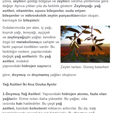
yılına,
zeytin
in geldiği bölgeye ve
zeytin
in sıkılma yöntemine göre
değişir. Ayrıca yıldan yıla da farklılık gösterir.
Zeytinyağı
;
yağ
asitleri, vitaminler, uçucu bileşenler, suda eriyen
bileşenler
ve
mikroskobik zeytin parçacıkları
ndan oluşan,
karmaşık bir
bileşim
dir.
Gıdalarımızda yer alan, iç yağı,
kuyruk yağı, tereyağı, ayçiçek
ve
zeytinyağı
gibi yağlar, kendine
özgü bir
metabolizma
ya sahiptir ve
farklı yapısal özellikleri vardır. Bu
farklılığın nedeni, yapılarındaki
değişik
yağ asitleri
dir. Bu
yağ
asitleri
, molekül
yapısındaki
hidrojen sayısı
na
Zeytin tarlası: Güneş batarken
göre;
doymuş
ve
doymamış
yağları oluşturur.
Yağ Asitleri İki Ana Gruba Ayrılır
1-Doymuş Yağ Asitleri:
Yapısındaki
hidrojen atomu, fazla olan
yağlar
dır. Erime ısıları daha yüksektir. Bu yağlar, oda
ısısında
katı
haldedirler. Bu çeşit
yağ
asitleri,
kandaki
kolesterol
miktarını arttırırlar. Bu da, kalp
hastalıklarında önemli bir risk faktörüdür. Bu
doymuş yağ