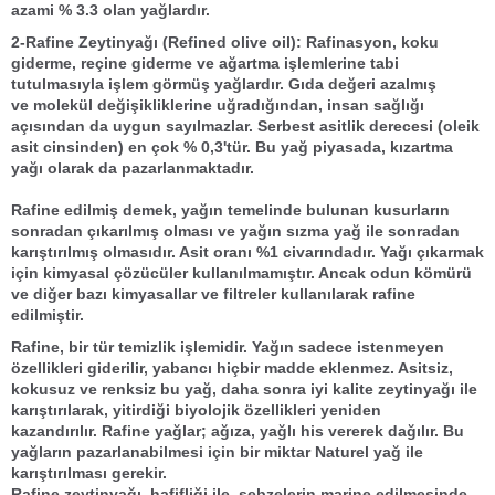
azami %
3.3
olan yağlardır.
2-Rafine Zeytinyağı
(
Refined olive oil
)
:
Rafinasyon, koku
giderme, reçine giderme ve ağartma işlemlerine tabi
tutulmasıyla işlem görmüş yağlardır. Gıda değeri azalmış
ve
molekül değişiklikleri
ne uğradığından, insan sağlığı
açısından da uygun sayılmazlar.
Serbest asitlik derecesi
(oleik
asit cinsinden) en çok %
0,3'
tür. Bu yağ piyasada,
kızartma
yağı
olarak da pazarlanmaktadır.
Rafine
edilmiş demek, yağın temelinde bulunan kusurların
sonradan çıkarılmış olması ve yağın
sızma yağ
ile sonradan
karıştırılmış olmasıdır. Asit oranı %1 civarındadır. Yağı çıkarmak
için
kimyasal çözücüler
kullanılmamıştır. Ancak odun kömürü
ve diğer bazı
kimyasallar
ve
filtreler
kullanılarak rafine
edilmiştir.
Rafine
, bir tür temizlik işlemidir. Yağın sadece istenmeyen
özellikleri giderilir, yabancı hiçbir madde eklenmez. Asitsiz,
kokusuz ve renksiz bu yağ, daha sonra iyi kalite zeytinyağı ile
karıştırılarak, yitirdiği
biyolojik özellikleri
yeniden
kazandırılır.
Rafine yağlar;
ağıza, yağlı his vererek dağılır. Bu
yağların pazarlanabilmesi için bir miktar
Naturel yağ
ile
karıştırılması gerekir.
Rafine zeytinyağı
, hafifliği ile, sebzelerin marine edilmesinde,