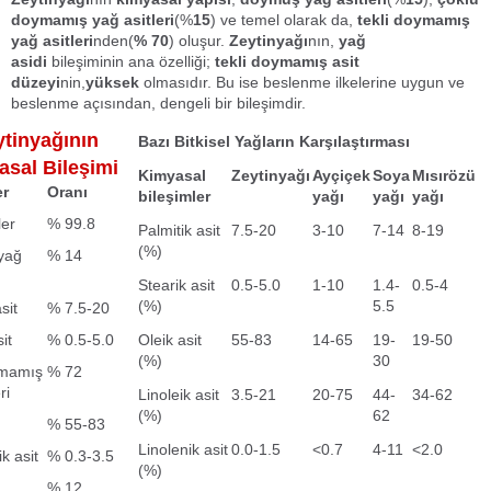
doymamış yağ asitleri
(%
15
) ve temel olarak da,
tekli doymamış
yağ asitleri
nden(
% 70
) oluşur.
Zeytinyağı
nın,
yağ
asidi
bileşiminin ana özelliği;
tekli doymamış asit
düzeyi
nin,
yüksek
olmasıdır. Bu ise beslenme ilkelerine uygun ve
beslenme açısından, dengeli bir bileşimdir.
ytinyağının
Bazı Bitkisel Yağların Karşılaştırması
sal Bileşimi
Kimyasal
Zeytinyağı
Ayçiçek
Soya
Mısırözü
er
Oranı
bileşimler
yağı
yağı
yağı
ler
% 99.8
Palmitik asit
7.5-20
3-10
7-14
8-19
(%)
yağ
% 14
Stearik asit
0.5-5.0
1-10
1.4-
0.5-4
(%)
5.5
sit
% 7.5-20
it
% 0.5-5.0
Oleik asit
55-83
14-65
19-
19-50
(%)
30
ymamış
% 72
ri
Linoleik asit
3.5-21
20-75
44-
34-62
(%)
62
% 55-83
Linolenik asit
0.0-1.5
<0.7
4-11
<2.0
k asit
% 0.3-3.5
(%)
% 12