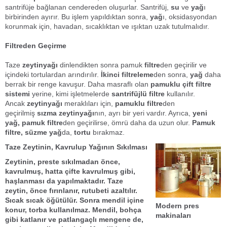
santrifüje bağlanan cendereden oluşurlar. Santrifüj,
su
ve
yağ
ı
birbirinden ayırır. Bu işlem yapıldıktan sonra,
yağ
ı, oksidasyondan
korunmak için, havadan, sıcaklıktan ve ışıktan uzak tutulmalıdır.
Filtreden Geçirme
Taze
zeytinyağı
dinlendikten sonra pamuk
filtre
den geçirilir ve
içindeki tortulardan arındırılır.
İkinci filtreleme
den sonra,
yağ
daha
berrak bir renge kavuşur. Daha masraflı olan
pamuklu çift filtre
sistemi
yerine, kimi işletmelerde
santrifüjlü filtre
kullanılır.
Ancak
zeytinyağı
meraklıları için,
pamuklu filtre
den
geçirilmiş
sızma zeytinyağı
nın, ayrı bir yeri vardır. Ayrıca,
yeni
yağ, pamuk filtre
den geçirilirse, ömrü daha da uzun olur.
Pamuk
filtre, süzme
yağ
da,
tortu
bırakmaz.
Taze Zeytinin, Kavrulup Yağının Sıkılması
Zeytin
in, preste sıkılmadan önce,
kavrulmuş, hatta çifte kavrulmuş gibi,
haşlanması da yapılmaktadır.
Taze
zeytin,
önce
fırınlanır
, rutubeti azaltılır.
Sıcak sıcak öğütülür. Sonra mendil içine
Modern pres
konur, torba kullanılmaz. Mendil, bohça
makinaları
gibi katlanır ve patlangaçlı mengene de,