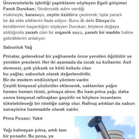
Üniversitelerle işbirliği yaptıklarını söyleyen Egeli girişimci
Faruk Durukan;
Sindirmatik adını verdiği
makineyle,
karasu
yu,
zeytin özütü
ne çevirerek; tıpta yararlı
bir
öz
elde ettiklerini ifade ediyor. Bunu ilk defa
Dünya
'da
kendilerinin başardığını söyleyen Durukan, böylece doğaya
atıldığında
zararlı
olan bir
organik su
yu
,
yararlı
bir madde
haline
getirdiklerini anlatıyor.
Sabunluk Yağ
Prina
lar, geleneksel bir yağhanede önce yeniden öğütülür ve
yeniden preslenir. Her iki aşamada da
sıcak su
kullanılır.
Asit
derecesi,
çok yüksek ve
kötü kokulu
olan
bu
yağlar,
sabunluk
olarak değerlendirilir.
Bir de modern endüstriyel yöntem vardır.
Çeşitli kimyasal çözücüler eklenerek, saklanılan yağın
hemen hemen tümü,
prina
ya alınır. Bu
ham prina yağı
, daha
sonra
kimyasal rafinaj
dan geçirilir ve böylece insanların
tüketebileceği bir niteliğe sahip olur. Rafinaj artıkları da sabun
sanayisine hammadde olarak satılır.
Prina Posası: Yakıt
Yağ
ı kalmayan
prina
, artık tam
bir
posa
dır. Bu
posa
, ya