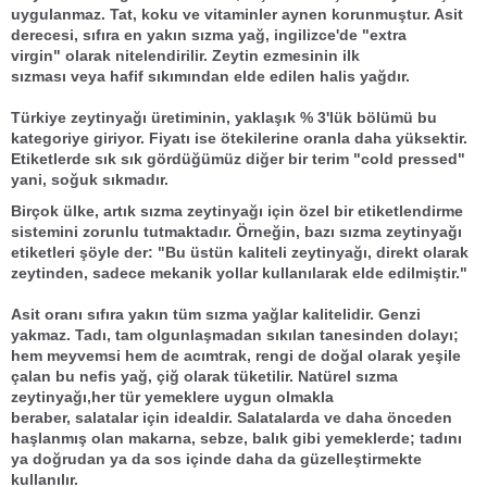
uygulanmaz.
Tat, koku
ve
vitaminler
aynen korunmuştur. Asit
derecesi, sıfıra en yakın
sızma yağ,
ingilizce'de
"extra
virgin"
olarak nitelendirilir.
Zeytin ezmesi
nin
ilk
sızması
veya
hafif sıkımı
ndan elde edilen
halis yağ
dır.
Türkiye zeytinyağı
üretimi
nin, yaklaşık % 3'lük bölümü bu
kategoriye giriyor. Fiyatı ise ötekilerine oranla daha yüksektir.
Etiketlerde sık sık gördüğümüz diğer bir terim "
cold pressed
"
yani,
soğuk sıkma
dır.
Birçok
ülke, artık
sızma zeytinyağı
için özel bir etiketlendirme
sistemini zorunlu tutmaktadır. Örneğin, bazı sızma
zeytinyağı
etiketleri
şöyle der:
"Bu üstün kaliteli zeytinyağı, direkt olarak
zeytinden, sadece mekanik yollar kullanılarak elde edilmiştir."
Asit oranı sıfıra yakın tüm
sızma yağlar
kalitelidir. Genzi
yakmaz. Tadı, tam olgunlaşmadan sıkılan tanesinden dolayı;
hem
meyvemsi
hem de
acımtrak
, rengi de doğal olarak
yeşile
çalan bu nefis yağ
,
çiğ
olarak tüketilir. Natürel
sızma
zeytinyağı,
her tür yemeklere uygun olmakla
beraber,
salatalar
için
idealdir
. Salatalarda ve daha önceden
haşlanmış olan makarna, sebze, balık gibi yemeklerde; tadını
ya doğrudan ya da sos içinde daha da güzelleştirmekte
kullanılır.