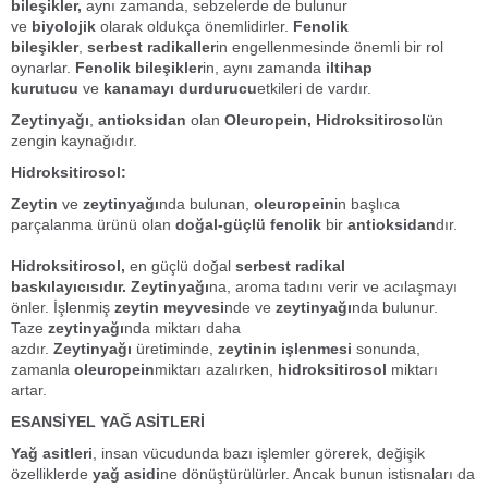
bileşikler,
aynı zamanda, sebzelerde de bulunur
ve
biyolojik
olarak oldukça önemlidirler.
Fenolik
bileşikler
,
serbest radikaller
in engellenmesinde önemli bir rol
oynarlar.
Fenolik bileşikler
in, aynı zamanda
iltihap
kurutucu
ve
kanamayı durdurucu
etkileri de vardır.
Zeytinyağı
,
antioksidan
olan
Oleuropein,
Hidroksitirosol
ün
zengin kaynağıdır.
Hidroksitirosol:
Zeytin
ve
zeytinyağı
nda bulunan,
oleuropein
in başlıca
parçalanma ürünü olan
doğal-güçlü fenolik
bir
antioksidan
dır.
Hidroksitirosol,
en güçlü doğal
serbest radikal
baskılayıcısı
dır
.
Zeytinyağı
na, aroma tadını verir ve acılaşmayı
önler. İşlenmiş
zeytin meyvesi
nde ve
zeytinyağı
nda bulunur.
Taze
zeytinyağı
nda miktarı daha
azdır.
Zeytinyağı
üretiminde,
zeytinin işlenmesi
sonunda,
zamanla
oleuropein
miktarı azalırken,
hidroksitirosol
miktarı
artar.
ESANSİYEL YAĞ ASİTLERİ
Yağ asitleri
, insan vücudunda bazı işlemler görerek, değişik
özelliklerde
yağ asidi
ne dönüştürülürler. Ancak bunun istisnaları da