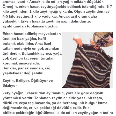
aroması vardır. Ancak, elde edilen yağın miktarı düşüktür.
Örneğin,
erken hasat zeytinyağı
elde edilmek istendiğinde; 6-7
kilo
zeytin
den, 1 kilo
zeytinyağı
çıkarılır.
Olgun
zeytin
den ise,
4-5 kilo
zeytin
e, 1 kilo
yağ
çıkar. Ancak asit oranı daha
yüksektir.
Erken hasat
ta
zeytin
in sapı, dalından zor
ayrıldığından toplaması güçtür.
Erken hasat
edilmiş meyvelerden
üretilen bazı yağlar,
hafif
bulanık
olabilirler. Ama özel
tatları nedeniyle en çok aranılan
ürünlerdir.
Bulanıklık
ayrıca, yağa
çok özel bir tat veren tortuları
korumak amacıyladır.
Renkler,
parlak sarı
dan,
çiğ
yeşile
kadar değişebilir.
Zeytin: Eziliyor, Öğütüyor ve
Sıkılıyor
Zetyinyağı
nı, karasudan ayırmanın, yörelere göre değişik
yöntemleri vardır. Toplanan
zeytin
ler, elde yassı bir taşta,
düzlükte veya taş havanda, ya da herhangi bir bulgur kırma
değirmeninde, eti ve çekirdeği
dövülüp ezilir
. Etle
birlikte
çekirdeği
n
öğütülmesi
, elde edilen
zeytinyağı
nın tadını