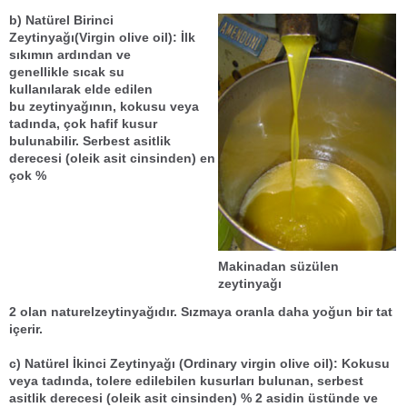
b) Natürel Birinci
Zeytinyağı(Virgin olive oil):
İlk
sıkımın ardından ve
genellikle
sıcak su
kullanılarak
elde edilen
bu
zeytinyağı
nın, kokusu veya
tadında, çok hafif kusur
bulunabilir.
Serbest asitlik
derecesi
(oleik asit cinsinden) en
çok
%
Makinadan süzülen
zeytinyağı
2
olan
naturel
zeytinyağı
dır.
Sızma
ya oranla daha yoğun bir tat
içerir.
c) Natürel İkinci Zeytinyağı
(Ordinary virgin olive oil)
: Kokusu
veya tadında, tolere edilebilen kusurları bulunan,
serbest
asitlik derecesi
(oleik asit cinsinden)
%
2
asidin üstünde ve