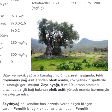
Tokoferoller
150
250
175
200
ş yağ
(mg/kg)
sit
% 3.5-21
asit
% 0.0-1.5
% 0.2
öğeler
lar
150 mg/kg
E)
er
300 mg/kg
l
0
Diğer yemeklik yağlarla karşılaştırıldığında
zeytinyağı
nda,
tekli
doymamış yağ asitleri
nden
oleik asid
in, çok yüksek nispetlerde
bulunduğu görülmüştür.
Zeytinyağı,
9 ve 10 karbon atomları
arasında bir çift bağ bulunan
oleik asit
i, yüksek oranda içermesiyle
karakterize edilir.
Zeytinyağı
na, kendine has lezzetini veren birçok bileşen
vardır.
Fenolik bileşikler,
bunlar arasındadır.
Fenolik