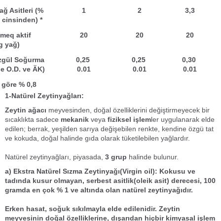
ağ Asitleri (%
1
2
3,3
t cinsinden) *
(meq aktif
20
20
20
g yağ)
Özgül Soğurma
0,25
0,25
0,30
e O.D. ve ÄK)
0.01
0.01
0.01
 göre % 0,8
1-Natürel Zeytinyağları:
Zeytin ağacı
meyvesinden, doğal özelliklerini değiştirmeyecek bir
sıcaklıkta sadece
mekanik
veya
fiziksel işlem
ler uygulanarak elde
edilen; berrak, yeşilden sarıya değişebilen renkte, kendine özgü tat
ve kokuda, doğal halinde gıda olarak tüketilebilen yağlardır.
Natürel zeytinyağları, piyasada,
3 grup
halinde bulunur.
a) Ekstra Natürel Sızma Zeytinyağı(Virgin oil
)
:
Kokusu ve
tadında kusur olmayan,
serbest asitlik
(oleik asit) derecesi, 100
gramda en çok %
1
ve altında olan
natürel zeytinyağı
dır.
Erken hasat
,
soğuk sıkılma
yla elde edilenidir.
Zeytin
meyvesi
nin doğal özelliklerine, dışarıdan hiçbir kimyasal işlem