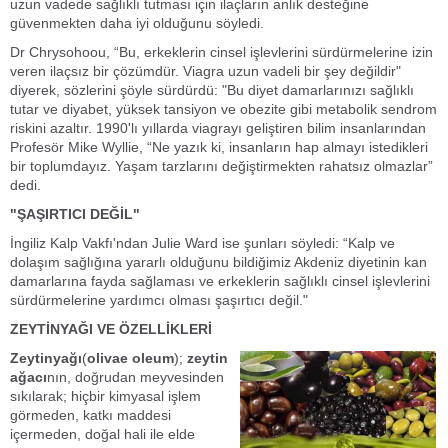
uzun vadede sağlıklı tutması için ilaçların anlık desteğine
güvenmekten daha iyi olduğunu söyledi.
Dr Chrysohoou, “Bu, erkeklerin cinsel işlevlerini sürdürmelerine izin
veren ilaçsız bir çözümdür. Viagra uzun vadeli bir şey değildir"
diyerek, sözlerini şöyle sürdürdü: "Bu diyet damarlarınızı sağlıklı
tutar ve diyabet, yüksek tansiyon ve obezite gibi metabolik sendrom
riskini azaltır. 1990'lı yıllarda viagrayı geliştiren bilim insanlarından
Profesör Mike Wyllie, “Ne yazık ki, insanların hap almayı istedikleri
bir toplumdayız. Yaşam tarzlarını değiştirmekten rahatsız olmazlar”
dedi.
"ŞAŞIRTICI DEĞİL"
İngiliz Kalp Vakfı'ndan Julie Ward ise şunları söyledi: “Kalp ve
dolaşım sağlığına yararlı olduğunu bildiğimiz Akdeniz diyetinin kan
damarlarına fayda sağlaması ve erkeklerin sağlıklı cinsel işlevlerini
sürdürmelerine yardımcı olması şaşırtıcı değil."
ZEYTİNYAĞI VE ÖZELLİKLERİ
Zeytinyağı
(
olivae oleum
);
zeytin
ağacı
nın, doğrudan meyvesinden
sıkılarak; hiçbir kimyasal işlem
görmeden, katkı maddesi
içermeden, doğal hali ile elde