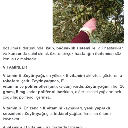
bozulması
durumunda;
kalp, bağışıklık sistemi
ile ilgili hastalıklar
ve
kanser
de dahil olmak üzere, birçok
hastalığın ilerlemesi
söz
konusu olmaktadır.
VİTAMİNLER
Vitamin E
:
Zeytinyağı,
en yüksek
E vitamini
aktivitesi gösteren
a-
tokoferol
içerir.
Zeytinyağı
nda,
E
vitamini
ve
polifenoller
(antioksidan) vardır.
Zeytinyağı
nın her
10
gramı, 5 mg
kadar
polifenol içerir
ken, diğer bitkisel yağların pek
çoğu hiç polifenol içermez.
Vitamin K
: En zengin
K vitamini
kaynakları,
yeşil yapraklı
sebzeler
dir.
Zeytinyağı
gibi
bitkisel yağlar
, ikinci en önemli
kaynaktır.
A vitamini, D vitamini
, az miktarda fitoserol