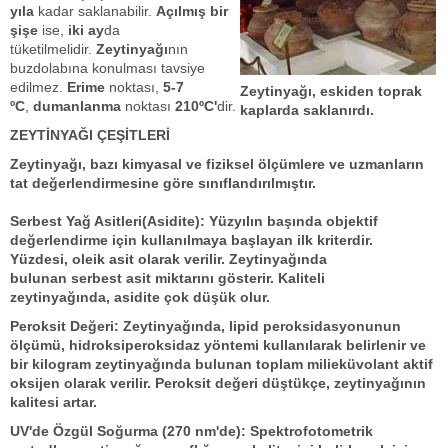
yıla
kadar saklanabilir.
Açılmış bir
şişe
ise,
iki ay
da
tüketilmelidir.
Zeytinyağı
nın
buzdolabına konulması tavsiye
edilmez.
Erime
noktası,
5-7
Zeytinyağı, eskiden toprak
ºC
,
dumanlanma
noktası
210ºC'
dir.
kaplarda saklanırdı.
ZEYTİNYAĞI ÇEŞİTLERİ
Zeytinyağı
, bazı
kimyasal ve fiziksel ölçümler
e ve
uzmanların
tat değerlendirmesi
ne göre
sınıflandırılmıştır
.
Serbest Yağ Asitleri(Asidite):
Yüzyılın başında objektif
değerlendirme için kullanılmaya başlayan ilk kriterdir.
Yüzdesi,
oleik asit
olarak verilir.
Zeytinyağı
nda
bulunan
serbest asit
miktarını gösterir.
Kaliteli
zeytinyağı
nda,
asidite
çok
düşük
olur.
Peroksit Değeri:
Zeytinyağı
nda, lipid peroksidasyonunun
ölçümü, hidroksiperoksidaz yöntemi kullanılarak belirlenir ve
bir kilogram zeytinyağında bulunan toplam milieküvolant
aktif
oksijen
olarak verilir.
Peroksit
değeri
düştükçe,
zeytinyağının
kalitesi artar.
UV'de Özgül Soğurma (270 nm'de):
Spektrofotometrik