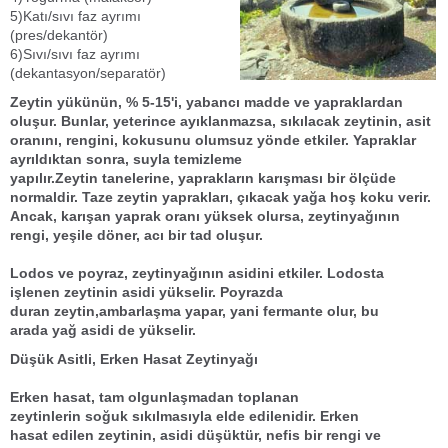
5)Katı/sıvı faz ayrımı
(pres/dekantör)
6)Sıvı/sıvı faz ayrımı
(dekantasyon/separatör)
Zeytin
yükünün, % 5-15'i, yabancı madde ve yapraklardan
oluşur. Bunlar, yeterince ayıklanmazsa, sıkılacak
zeytin
in, asit
oranını, rengini, kokusunu olumsuz yönde etkiler. Yapraklar
ayrıldıktan sonra, suyla temizleme
yapılır.
Zeytin
tanelerine,
yapraklar
ın karışması bir ölçüde
normaldir. Taze
zeytin yaprakları,
çıkacak
yağ
a hoş koku verir.
Ancak, karışan yaprak oranı yüksek olursa,
zeytinyağı
nın
rengi,
yeşile
döner,
acı
bir tad oluşur.
Lodos
ve
poyraz
,
zeytinyağı
nın asidini etkiler.
Lodos
ta
işlenen
zeytin
in asidi yükselir.
Poyraz
da
duran
zeytin,
ambarlaşma
yapar, yani
fermante
olur, bu
arada
yağ asidi
de yükselir.
Düşük Asitli, Erken Hasat Zeytinyağı
Erken hasat
, tam olgunlaşmadan toplanan
zeytinlerin
soğuk
sıkılması
yla elde edilenidir.
Erken
hasat
edilen
zeytin
in, asidi düşüktür, nefis bir rengi ve