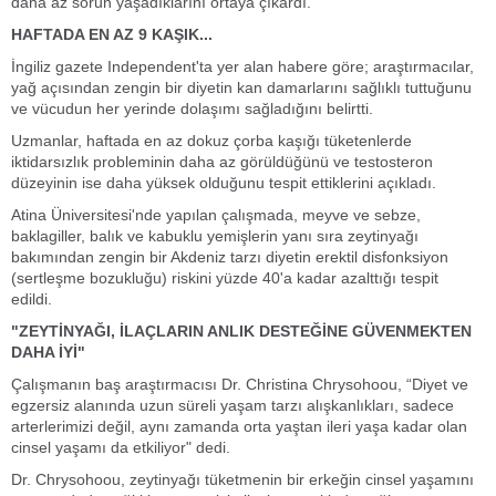
daha az sorun yaşadıklarını ortaya çıkardı.
HAFTADA EN AZ 9 KAŞIK...
İngiliz gazete Independent'ta yer alan habere göre; araştırmacılar,
yağ açısından zengin bir diyetin kan damarlarını sağlıklı tuttuğunu
ve vücudun her yerinde dolaşımı sağladığını belirtti.
Uzmanlar, haftada en az dokuz çorba kaşığı tüketenlerde
iktidarsızlık probleminin daha az görüldüğünü ve testosteron
düzeyinin ise daha yüksek olduğunu tespit ettiklerini açıkladı.
Atina Üniversitesi'nde yapılan çalışmada, meyve ve sebze,
baklagiller, balık ve kabuklu yemişlerin yanı sıra zeytinyağı
bakımından zengin bir Akdeniz tarzı diyetin erektil disfonksiyon
(sertleşme bozukluğu) riskini yüzde 40'a kadar azalttığı tespit
edildi.
"ZEYTİNYAĞI, İLAÇLARIN ANLIK DESTEĞİNE GÜVENMEKTEN
DAHA İYİ"
Çalışmanın baş araştırmacısı Dr. Christina Chrysohoou, “Diyet ve
egzersiz alanında uzun süreli yaşam tarzı alışkanlıkları, sadece
arterlerimizi değil, aynı zamanda orta yaştan ileri yaşa kadar olan
cinsel yaşamı da etkiliyor" dedi.
Dr. Chrysohoou, zeytinyağı tüketmenin bir erkeğin cinsel yaşamını