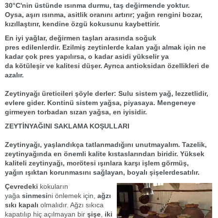
30°C'nin üstünde ısınma durmu,
taş değirmen
de yoktur.
Oysa,
aşırı ısınma
,
asit
lik oranını
artırır
; yağın rengini bozar,
kızıllaştırır, kendine özgü kokusunu kaybettirir.
En iyi yağlar,
değirmen taşları arasında
soğuk
pres
edilenlerdir. Ezilmiş zeytinlerde kalan yağı almak için ne
kadar çok pres yapılırsa, o kadar
asidi yükselir
ya
da
kötüleşir
ve
kalitesi
düşer. Ayrıca
antioksidan
özellikleri de
azalır.
Zeytinyağı üreticileri
şöyle derler:
Sulu sistem
yağ, lezzetlidir
,
evlere gider.
Kontinü
sistem yağsa, piyasaya.
Mengeneye
girmeyen
torbadan sızan yağsa,
en iyisidir.
ZEYTİNYAĞINI SAKLAMA KOŞULLARI
Zeytinyağı
, yaşlandıkça tatlanmadığını unutmayalım.
Tazelik,
zeytinyağı
nda en önemli
kalite
kıstaslarından biridir.
Yüksek
kaliteli zeytinyağı
, morötesi ışınlara karşı işlem görmüş,
yağın
ışıktan korunma
sını sağlayan,
boyalı şişelerde
satılır.
Çevredeki
kokuların
yağa
sinmesi
ni önlemek için,
ağzı
sıkı kapalı
olmalıdır. Ağzı sıkıca
kapatılıp hiç açılmayan bir
şişe
,
iki