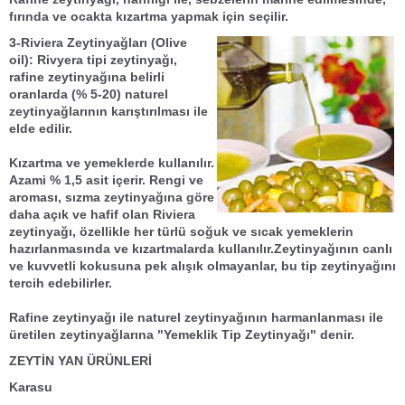
fırında ve ocakta kızartma yapmak için seçilir.
3-Riviera Zeytinyağları (Olive
oil):
Rivyera tipi
zeytinyağı,
rafine zeytinyağı
na belirli
oranlarda (% 5-20)
naturel
zeytinyağları
nın karıştırılması ile
elde edilir.
Kızartma ve yemeklerde kullanılır.
Azami
%
1,5 asit içerir. Rengi ve
aroması,
sızma zeytinyağı
na göre
daha açık ve hafif olan
Riviera
zeytinyağı
, özellikle her türlü soğuk ve sıcak yemeklerin
hazırlanmasında ve kızartmalarda kullanılır.
Zeytinyağı
nın canlı
ve kuvvetli kokusuna pek alışık olmayanlar, bu tip
zeytinyağı
nı
tercih edebilirler.
Rafine zeytinyağı
ile
naturel zeytinyağı
nın harmanlanması ile
üretilen zeytinyağlarına "
Yemeklik Tip Zeytinyağı
" denir.
ZEYTİN YAN ÜRÜNLERİ
Karasu