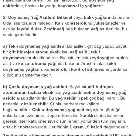
asitleri
nin; başlıca kaynağı,
hayvansal iç yağlar
dır.
2- Doymamış Yağ Asitleri: Bitkisel
veya
balık
yağları
nda bulunur.
Oda ısısında
sıvı
haldedir.
Kan
kolesterol
ünü yükseltmezler ve
aksine
faydalıdırlar
.
Zeytinyağı
nda bulunan
yağ asitleri
de, bu
sınıfa girmektedir.
a) Tekli doymamış yağ asitleri:
Bu asitler, çift bağ yapar. Şayet,
bir
çift hidrojen atomu eksik
ise,
yağ asidi,
tekli
doymamış
olarak adlandırılır. Bu asit, en çok
zeytinyağı
nda(oleik
asit) ve
kolza tohumu yağı
nda bulunur. Araştırmalar,
tekli
doymamış yağlar
ın,
kolesterol
ün
kontrol edilmesi
ne yardımcı
olduğunu göstermektedir.
b) Çoklu doymamış yağ asitleri
: Şayet bir
çift hidrojen
atomundan fazlası eksik
ise,
yağ asidi
,
çoklu doymamış yağ
asidi
olarak adlandırılır. Bu
yağ asidi
nin pek çok bağı vardır. Bu
nedenle,
oksitlenebili
r. Çünkü serbest radikallere
bağlanabilirler.
Çoklu doymamış yağ asitleri,
işlem gördüğü
dokuda sentezlenirler. Depo edilmezler. Sürekli sentezlenmeleri
gerekir. İster
katı
, ister
sıvı
olsun, enerji yönünden tüm yağların,
ortak bir noktası vardır. Her birinin
1 gram
ı,
9 kalori
değerindedir.
Zeytinyağı
nın
kimyasal yapısı
;
doymuş yağ asitleri
(%
15
),
çoklu