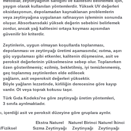
metodlar
,
zeytinyağı
nın
saflığı
nı ve
kalitesi
ni belirlemek için,
yaygın olarak kullanılan yöntemlerdir. Yüksek UV değerleri
oksidasyonun, depolamadan kaynaklanan problemlerin
veya
zeytinyağı
na uygulanan
rafinasyon işlemi
nin sonunda
oluşur. Absorbansdaki yüksek değerin sebebini belirlemek
zordur, ancak
yağ kalitesi
ni ortaya koyması açısından
güvenilir bir kriterdir.
Zeytinler
in, uygun olmayan koşullarda toplanması,
depolanması ve
zeytinyağı
üretimi
aşamasında; ısıtma, aşırı
güç uygulaması gibi etkenler,
kalitenin düşmesine, asit ve
peroksit değerlerinin yükselmesi
ne sebep olur. Toplanırken
özen gösterilmemiş; ezilmiş, bekletilmiş, iyi temizlenmemiş,
geç toplanmış zeytinlerden elde edilecek
yağların,
asit
ve
peroksit değerleri
yüksektir.
Böyle
yağlar
ın
lezzet
inde, kirliliğin derecesine göre kayıp
vardır. Ot veya toprak kokusu taşır.
Türk Gıda Kodeksi
'ne göre
zeytinyağı
üretim yöntemleri,
3
sınıf
a ayrılmaktadır.
, içerdiği asit ve peroksit düzeyine göre gruplara ayrılır.
Ekstra Naturel
Naturel Birinci
Naturel İkinci
/Fiziksel
Sızma Zeytinyağı
Zeytinyağı
Zeytinyağı