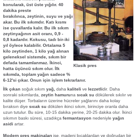
konularak, üst üste yığılır. 40
dakika
pres
te
bırakılınca,
zeytin
in, suyu ve yağı
akar. Bu
ilk sıkım
dır. Katı kısmı
ise çuvallarda kalır. Bu
ilk sıkım
zeytinyağı
nın asit oranı,
0,9 -
0,8
kadardır. Kokusu, tadı bir-iki
yıl öylece kalabilir. Ortalama 5
kilo
zeytin
den, 1 kilo yağ alınan
geleneksel sistemde, sıkım bir
defada tamamlanmaz. İkinci,
Klasik pres
hatta üçüncü sıkım olur. İlk
sıkımda,
toplam yağ
ın sadece %
6-12'si çıkar. Onun için işlem tekrarlanır.
İlk çıkan
soğuk sıkım
yağ,
daha
kaliteli
ve
lezzetli
dir. Daha
sonraki sıkımlarda,
zeytin hamuru
na
sıcak su
dökülerek sıkılır ve
kalite düşer. Torbaların üzerine hücreler yağlarını daha kolay
bıraksın diye
sıcak su
dökülen ikinci sıkım, birinciye oranla daha
uzun tutulur. Bu süre, 10-15 dakika yerine, 20-25 dakika olur. İkinci
sıkımın baskı süresi, uzadıkça
fermantasyon
nedeniyle
yağın
asidi
artar.
Modern pres makinaları
ise, madeni bıçaklardan ve doğrudan bir