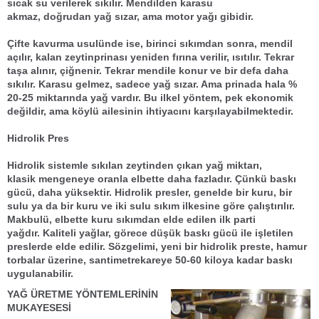
sıcak su verilerek sıkılır. Mendilden karasu
akmaz,
doğrudan yağ sızar
, ama
motor yağı
gibidir.
Çifte kavurma
usulünde ise, birinci sıkımdan sonra, mendil
açılır, kalan
zeytin
prinası
yeniden fırına verilir, ısıtılır. Tekrar
taşa alınır, çiğnenir. Tekrar mendile konur ve bir defa daha
sıkılır. Karasu gelmez, sadece yağ sızar. Ama
prina
da hala %
20-25 miktarında
yağ
vardır. Bu ilkel yöntem, pek ekonomik
değildir, ama köylü ailesinin ihtiyacını karşılayabilmektedir.
Hidrolik Pres
Hidrolik sistem
le sıkılan
zeytin
den çıkan
yağ
miktarı,
klasik
mengene
ye oranla elbette daha fazladır. Çünkü baskı
gücü, daha yüksektir.
Hidrolik presler,
genelde bir kuru, bir
sulu ya da bir kuru ve iki sulu sıkım ilkesine göre çalıştırılır.
Makbulü, elbette
kuru sıkım
dan elde edilen
ilk parti
yağ
dır.
Kaliteli yağlar
, görece
düşük baskı gücü
ile işletilen
preslerde elde edilir. Sözgelimi, yeni bir hidrolik preste, hamur
torbalar üzerine, santimetrekareye
50-60 kilo
ya kadar baskı
uygulanabilir.
YAĞ ÜRETME
YÖNTEMLERİNİN
MUKAYESESİ