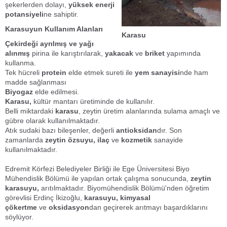
şekerlerden dolayı,
yüksek enerji
potansiyeli
ne sahiptir.
Karasuyun Kullanım Alanları
Karasu
Çekirdeği ayrılmış ve yağı
alınmış
pirina ile karıştırılarak,
yakacak
ve
briket
yapımında
kullanma.
Tek hücreli
protein
elde etmek sureti ile
yem sanayisi
nde ham
madde sağlanması
Biyogaz
elde edilmesi.
Karasu,
kültür mantarı üretiminde de kullanılır.
Belli miktardaki
karasu
, zeytin üretim alanlarında sulama amaçlı ve
gübre olarak kullanılmaktadır.
Atık sudaki bazı bileşenler, değerli
antioksidan
dır. Son
zamanlarda
zeytin özsuyu,
ilaç
ve
kozmetik
sanayide
kullanılmaktadır.
Edremit Körfezi Belediyeler Birliği ile Ege Üniversitesi Biyo
Mühendislik Bölümü ile yapılan ortak çalışma sonucunda,
zeytin
karasuyu,
arıtılmaktadır. Biyomühendislik Bölümü'nden öğretim
görevlisi Erdinç İkizoğlu,
karasuyu,
kimyasal
çökertme
ve
oksidasyon
dan geçirerek arıtmayı başardıklarını
söylüyor.