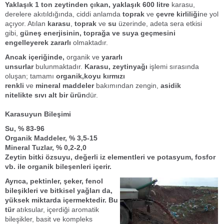
Yaklaşık 1 ton zeytinden çıkan, yaklaşık 600 litre
karasu,
derelere akıtıldığında, ciddi anlamda
toprak
ve
çevre kirliliği
ne yol
açıyor. Atılan
karasu
,
toprak
ve
su
üzerinde, adeta sera etkisi
gibi,
güneş enerjisinin, toprağa ve suya geçmesini
engelleyerek zararlı
olmaktadır.
Ancak içeriğinde,
organik ve
yararlı
unsurlar
bulunmaktadır.
Karasu, zeytinyağı
işlemi sırasında
oluşan; tamamı
organik,
koyu kırmızı
renkli
ve
mineral
maddeler
bakımından zengin,
asidik
nitelikte
sıvı alt bir ürün
dür.
Karasuyun Bileşimi
Su, % 83-96
Organik Maddeler, % 3,5-15
Mineral Tuzlar, % 0,2-2,0
Zeytin bitki özsuyu, değerli iz elementleri ve potasyum, fosfor
vb. ile organik bileşenleri içerir.
Ayrıca, pektinler, şeker, fenol
bileşikleri ve bitkisel yağları da,
yüksek miktarda içermektedir. Bu
tür
atıksular, içerdiği aromatik
bileşikler, basit ve kompleks