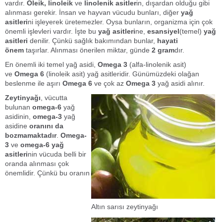
vardır.
Oleik, linoleik
ve
linolenik
asitler
in, dışardan olduğu gibi
alınması gerekir. İnsan ve hayvan vücudu bunları, diğer
yağ
asitleri
ni işleyerek üretemezler. Oysa bunların, organizma için çok
önemli işlevleri vardır. İşte bu
yağ asitleri
ne,
esansiyel
(temel)
yağ
asitleri
denilir. Çünkü sağlık bakımından bunlar,
hayati
önem
taşırlar. Alınması önerilen miktar, günde
2 gram
dır.
En önemli iki temel yağ asidi,
Omega 3
(alfa-linolenik asit)
ve
Omega 6
(linoleik asit) yağ asitleridir. Günümüzdeki olağan
beslenme ile aşırı
Omega 6
ve çok az
Omega 3
yağ asidi alınır.
Zeytinyağı
, vücutta
bulunan
omega-6
yağ
asidinin,
omega-3
yağ
asidine
oranını da
bozmamaktadır
.
Omega-
3
ve
omega-6 yağ
asitleri
nin vücuda belli bir
oranda alınması çok
önemlidir. Çünkü bu oranın
Altın sarısı zeytinyağı