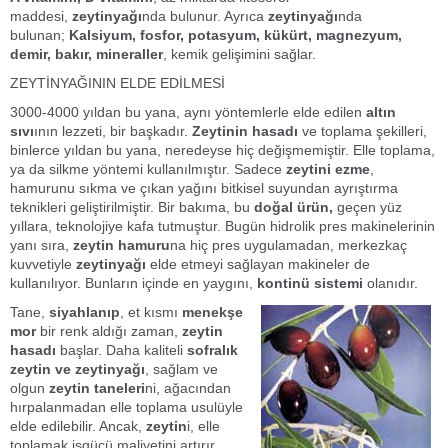
maddesi,
zeytinyağı
nda bulunur. Ayrıca
zeytinyağı
nda
bulunan;
Kalsiyum, fosfor, potasyum, kükürt, magnezyum,
demir, bakır, mineraller
, kemik gelişimini sağlar.
ZEYTİNYAĞININ ELDE EDİLMESİ
3000-4000 yıldan bu yana, aynı yöntemlerle elde edilen
altın
sıvı
ının lezzeti, bir başkadır.
Zeytinin hasadı
ve toplama şekilleri,
binlerce yıldan bu yana, neredeyse hiç değişmemiştir. Elle toplama,
ya da silkme yöntemi kullanılmıştır. Sadece
zeytini ezme
,
hamurunu sıkma ve çıkan yağını bitkisel suyundan ayrıştırma
teknikleri geliştirilmiştir. Bir bakıma, bu
doğal ürün,
geçen yüz
yıllara, teknolojiye kafa tutmuştur. Bugün hidrolik pres makinelerinin
yanı sıra,
zeytin hamuru
na hiç pres uygulamadan, merkezkaç
kuvvetiyle
zeytinyağı
elde etmeyi sağlayan makineler de
kullanılıyor. Bunların içinde en yaygını,
kontinü sistemi
olanıdır.
Tane,
siyahlanıp
, et kısmı
menekşe
mor
bir renk aldığı zaman,
zeytin
hasadı
başlar. Daha kaliteli
sofralık
zeytin ve zeytinyağı
, sağlam ve
olgun
zeytin taneleri
ni, ağacından
hırpalanmadan elle toplama usulüyle
elde edilebilir. Ancak,
zeytin
i, elle
toplamak iş­gücü maliyetini artırır,