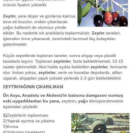
ürünün fiyatını yükseltir.
Zeytin
, yere düşer ve günlerce kalırsa,
tane eti bozulur, ondan çıkarılacak
yağın kalitesini de olumsuz yönde
etkiler. Bu nedenle sık aralıklarla toplanmalıdır.
Zeytin
taneleri,
işlemden önce yıkanarak, üzerindeki tarımsal ilaç bulaşıkları
giderilmelidir.
Küçük sepetlerde toplanan taneler, sonra ahşap veya plastik
kasalarla taşınır. Toplanan
zeytinler
, fazla bekletilmemeli, 10-15
saatte işlenmelidir. Aksi halde açıkta bekletilen
zeytinler
, fermante
olur. İmkan yoksa,
zeytinler
, serin ve havadar depolarda, altları
ızgaralı, ahşaptan yapılı yüksek yerlerde 2-3 gün bekletilebilinir.
ZEYTİNYAĞININ ÇIKARILMASI
Ön Asya, Anadolu ve Akdeniz'in batısına damgasını vurmuş
eski uygarlıklardan bu yana,
zeytinin
, yağ
a dönüştürülmesinin
aşamaları şöyledir:
1)
Zeytinlerin toplanması
2)Yaprak ayırma ve yıkama
3)Kırma
4)Yoğurma (malaksör)